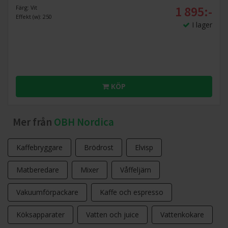
1 895:-
Färg: Vit
Effekt (w): 250
I lager
KÖP
Mer från
OBH Nordica
Kaffebryggare
Brödrost
Elvisp
Matberedare
Mixer
Våffeljärn
Vakuumförpackare
Kaffe och espresso
Köksapparater
Vatten och juice
Vattenkokare