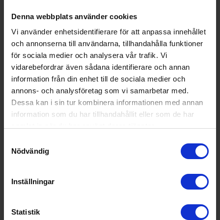
Denna webbplats använder cookies
Vi använder enhetsidentifierare för att anpassa innehållet
och annonserna till användarna, tillhandahålla funktioner
för sociala medier och analysera vår trafik. Vi
vidarebefordrar även sådana identifierare och annan
information från din enhet till de sociala medier och
annons- och analysföretag som vi samarbetar med.
Dessa kan i sin tur kombinera informationen med annan
information som du har tillhandahållit eller som de har
samlat in när du har använt deras tjänster.
Samtyckesval
27%
Nödvändig
Elvisp
Bosch
MFQ40301 - Extra tyst, Kraftfull motor
Inställningar
579:-
Färg: Creme
Statistik
Effekt (w): 500