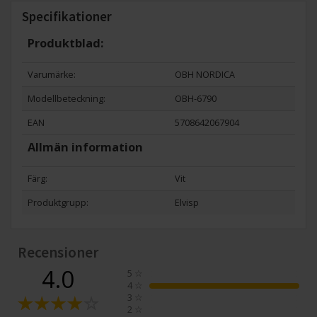
Specifikationer
Produktblad:
Varumärke:
OBH NORDICA
Modellbeteckning:
OBH-6790
EAN
5708642067904
Allmän information
Färg:
Vit
Produktgrupp:
Elvisp
Recensioner
4.0
5
☆
4
☆
3
☆
2
☆