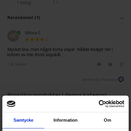
1
☆
1 betyg
Recensioner (1)
Ulrica C
UC
Mycket bra, men något korta vispar. Nådde knappt ner i
botten av min Rosti vispskål.
1 år sedan
Verified by Trustvoice
Populära produkter i denna kategori
Samtycke
Information
Om