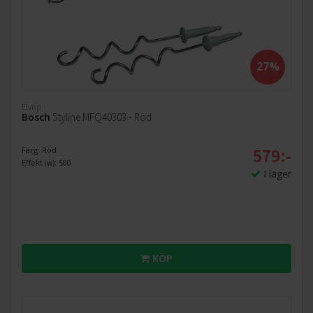
27%
Elvisp
Bosch
Styline MFQ40303 - Röd
579:-
Färg: Röd
Effekt (w): 500
I lager
KÖP