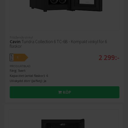
Fristående vinkyl
Cavin
Tundra Collection 6 TC-6B - Kompakt vinkyl för 6
flaskor
2 299:-
A
E
↑
G
PRODUKTBLAD
Färg: Svart
Kapacitet (antal flaskor): 6
UV-skydd dörr (Ja/Nej): Ja
KÖP