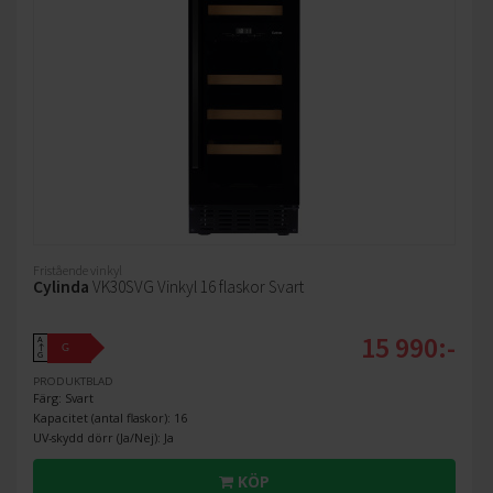
Fristående vinkyl
Cylinda
VK30SVG Vinkyl 16 flaskor Svart
15 990:-
A
G
↑
G
PRODUKTBLAD
Färg: Svart
Kapacitet (antal flaskor): 16
UV-skydd dörr (Ja/Nej): Ja
KÖP