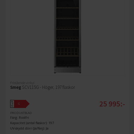
Fristående vinkyl
Smeg
SCV115G - Höger, 197 flaskor
25 995:-
A
G
↑
G
PRODUKTBLAD
Färg: Rostfri
Kapacitet (antal flaskor): 197
UV-skydd dörr (Ja/Nej): Ja