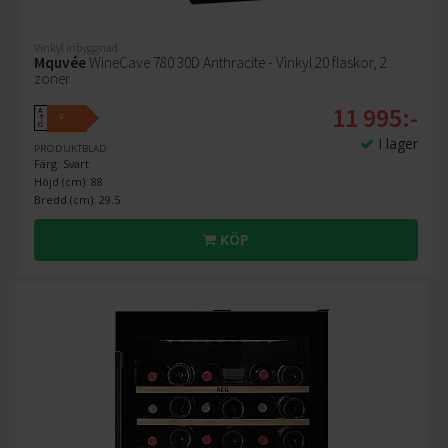
Vinkyl inbyggnad
Mquvée
WineCave 780 30D Anthracite - Vinkyl 20 flaskor, 2
zoner
11 995:-
A
F
↑
G
I lager
PRODUKTBLAD
Färg: Svart
Höjd (cm): 88
Bredd (cm): 29.5
KÖP