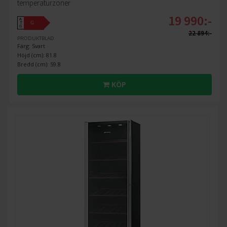
temperaturzoner
19 990:-
A
G
↑
G
22 894:-
PRODUKTBLAD
Färg: Svart
Höjd (cm): 81.8
Bredd (cm): 59.8
KÖP