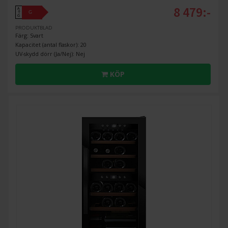
8 479:-
A
G
↑
G
PRODUKTBLAD
Färg: Svart
Kapacitet (antal flaskor): 20
UV-skydd dörr (Ja/Nej): Nej
KÖP