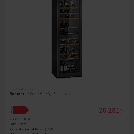
Fristående vinkyl
Siemens
KW36KATGA, 199 flaskor
26 281:-
A
G
↑
G
PRODUKTBLAD
Färg: Svart
Kapacitet (antal flaskor): 199