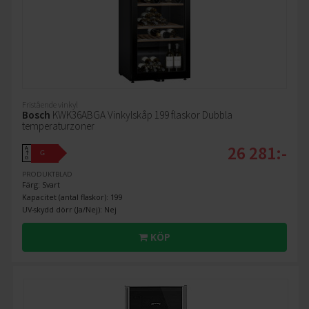
Fristående vinkyl
Bosch
KWK36ABGA Vinkylskåp 199 flaskor Dubbla
temperaturzoner
26 281:-
A
G
↑
G
PRODUKTBLAD
Färg: Svart
Kapacitet (antal flaskor): 199
UV-skydd dörr (Ja/Nej): Nej
KÖP