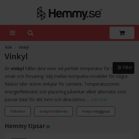
Kök
Vinkyl
Vinkyl
Filter
En
vinkyl
håller dina viner vid perfekt temperatur för optimal
smak och förvaring. Välj mellan kompakta modeller för några
flaskor eller större vinkylar för samlare. Temperaturzoner,
energieffektivitet och placering påverkar vilket alternativ som
passar bäst för ditt hem och dina behov. ...
Läs mer
Tillbehör
Vinkyl fristående
Vinkyl inbyggnad
Hemmy tipsar