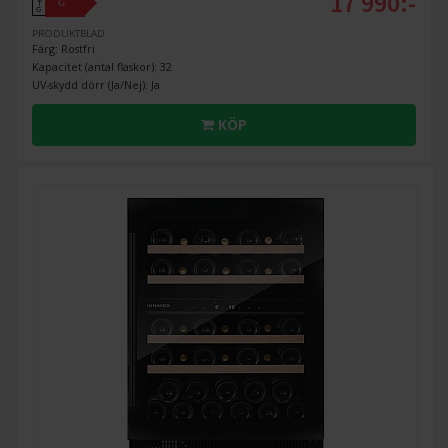
17 990:-
G
↑
G
PRODUKTBLAD
Färg: Rostfri
Kapacitet (antal flaskor): 32
UV-skydd dörr (Ja/Nej): Ja
KÖP