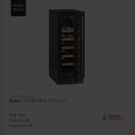
Vinkyl inbyggnad
Gram
VS 52083-90 B, 20 flaskor
6 990:-
Färg: Svart
Höjd (cm): 82
Bredd (cm): 29