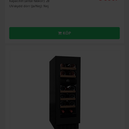
Kapacitet (antal flaskor): 28
UV-skydd dörr (Ja/Nej): Nej
KÖP