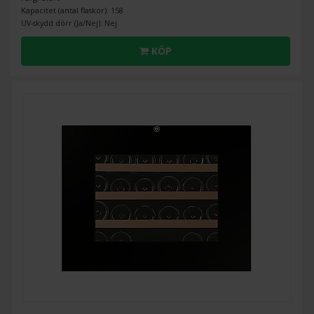
Kapacitet (antal flaskor): 158
UV-skydd dörr (Ja/Nej): Nej
KÖP