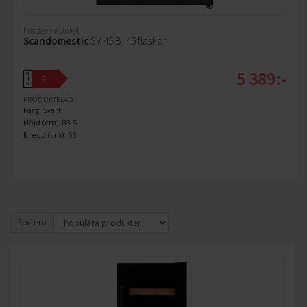
Fristående vinkyl
Scandomestic
SV 45 B, 45 flaskor
5 389:-
A
G
↑
G
PRODUKTBLAD
Färg: Svart
Höjd (cm): 83.5
Bredd (cm): 55
Sortera