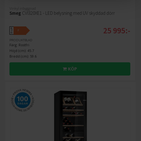
Vinkyl inbyggnad
Smeg
CVI320XE1 - LED belysning med UV skyddad dörr
25 995:-
A
F
↑
G
PRODUKTBLAD
Färg: Rostfri
Höjd (cm): 45.7
Bredd (cm): 59.6
KÖP