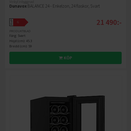
Vinkyl inbyggnad
Dunavox
BALANCE 24 - Enkelzon, 24 flaskor, Svart
21 490:-
A
G
↑
G
PRODUKTBLAD
Färg: Svart
Höjd (cm): 45.3
Bredd (cm): 59
KÖP