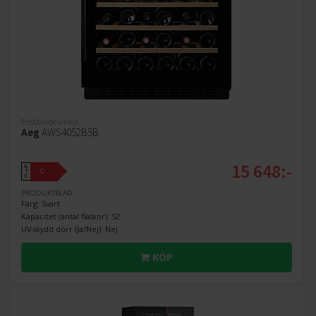
Fristående vinkyl
Aeg
AWS4052B5B
15 648:-
A
G
↑
G
PRODUKTBLAD
Färg: Svart
Kapacitet (antal flaskor): 52
UV-skydd dörr (Ja/Nej): Nej
KÖP