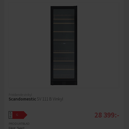
Fristående vinkyl
Scandomestic
SV 111 B Vinkyl
28 399:-
A
G
↑
G
PRODUKTBLAD
Färg: Svart