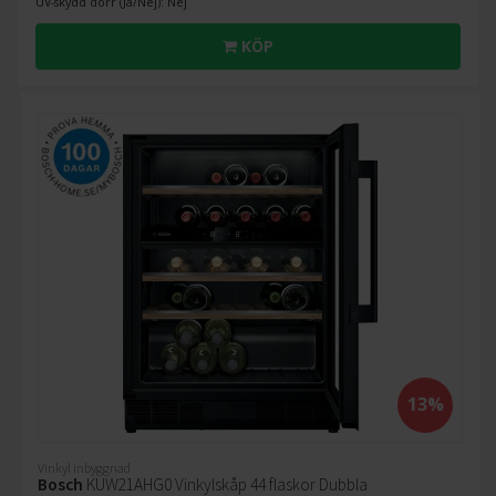
UV-skydd dörr (Ja/Nej): Nej
KÖP
13%
Vinkyl inbyggnad
Bosch
KUW21AHG0 Vinkylskåp 44 flaskor Dubbla