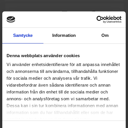
Samtycke
Information
Om
Denna webbplats använder cookies
Vi använder enhetsidentifierare för att anpassa innehållet
och annonserna till användarna, tillhandahålla funktioner
för sociala medier och analysera vår trafik. Vi
vidarebefordrar även sådana identifierare och annan
information från din enhet till de sociala medier och
annons- och analysföretag som vi samarbetar med.
Vinkyl inbyggnad
Electrolux
EWS4052B5B
Dessa kan i sin tur kombinera informationen med annan
information som du har tillhandahållit eller som de har
15 648:-
A
samlat in när du har använt deras tjänster.
G
↑
G