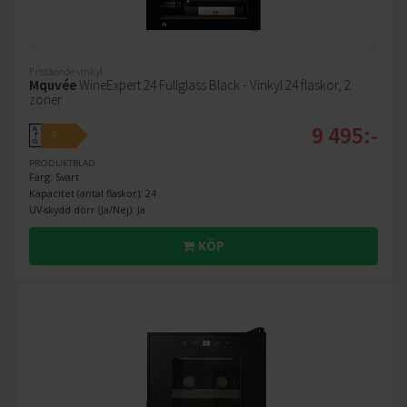
Fristående vinkyl
Mquvée
WineExpert 24 Fullglass Black - Vinkyl 24 flaskor, 2
zoner
9 495:-
A
E
↑
G
PRODUKTBLAD
Färg: Svart
Kapacitet (antal flaskor): 24
UV-skydd dörr (Ja/Nej): Ja
KÖP