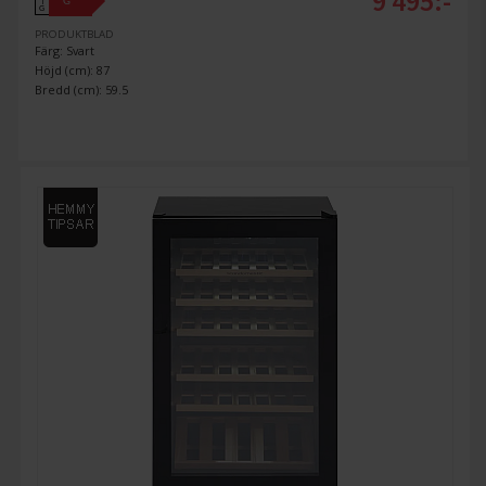
9 495:-
G
↑
G
PRODUKTBLAD
Färg: Svart
Höjd (cm): 87
Bredd (cm): 59.5