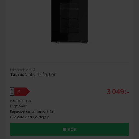
Fristående vinkyl
Taurus
Vinkyl 12 flaskor
3 049:-
A
G
↑
G
PRODUKTBLAD
Färg: Svart
Kapacitet (antal flaskor): 12
UV-skydd dörr (Ja/Nej): Ja
KÖP