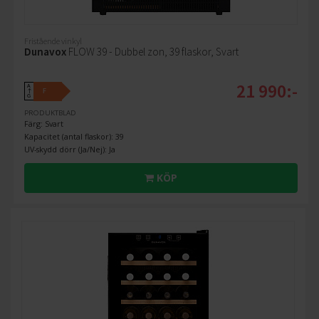
Fristående vinkyl
Dunavox
FLOW 39 - Dubbel zon, 39 flaskor, Svart
21 990:-
A
F
↑
G
PRODUKTBLAD
Färg: Svart
Kapacitet (antal flaskor): 39
UV-skydd dörr (Ja/Nej): Ja
KÖP