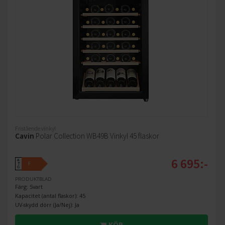
Fristående vinkyl
Cavin
Polar Collection WB49B Vinkyl 45 flaskor
6 695:-
A
F
↑
G
PRODUKTBLAD
Färg: Svart
Kapacitet (antal flaskor): 45
UV-skydd dörr (Ja/Nej): Ja
KÖP