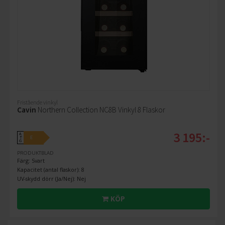
Fristående vinkyl
Cavin
Northern Collection NC8B Vinkyl 8 Flaskor
3 195:-
A
E
↑
G
PRODUKTBLAD
Färg: Svart
Kapacitet (antal flaskor): 8
UV-skydd dörr (Ja/Nej): Nej
KÖP