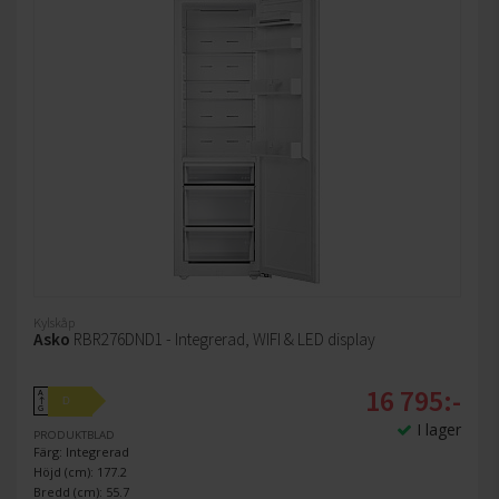
Kylskåp
Asko
RBR276DND1 - Integrerad, WIFI & LED display
16 795:-
A
D
↑
G
I lager
PRODUKTBLAD
Färg: Integrerad
Höjd (cm): 177.2
Bredd (cm): 55.7