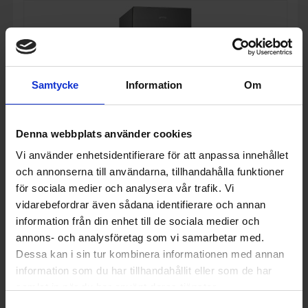
Samtycke
Information
Om
Denna webbplats använder cookies
Vi använder enhetsidentifierare för att anpassa innehållet
och annonserna till användarna, tillhandahålla funktioner
för sociala medier och analysera vår trafik. Vi
vidarebefordrar även sådana identifierare och annan
Kylskåp
information från din enhet till de sociala medier och
Smeg
FS18EV2HX
annons- och analysföretag som vi samarbetar med.
Dessa kan i sin tur kombinera informationen med annan
13 995:-
A
information som du har tillhandahållit eller som de har
E
↑
G
I lager
samlat in när du har använt deras tjänster.
PRODUKTBLAD
Färg: Inox