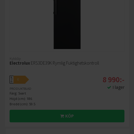
Kylskåp
Electrolux
ERS3DE39K Rymlig Fuktighetskontroll
8 990:-
A
E
↑
G
I lager
PRODUKTBLAD
Färg: Svart
Höjd (cm): 186
Bredd (cm): 59.5
KÖP