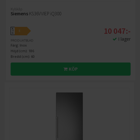
Kylskåp
Siemens
KS36VVIEP iQ300
10 047:-
A
E
↑
G
I lager
PRODUKTBLAD
Färg: Inox
Höjd (cm): 186
Bredd (cm): 60
KÖP