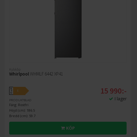
Kylskåp
Whirlpool
WHMLF 6442 XP41
15 990:-
A
E
↑
G
I lager
PRODUKTBLAD
Färg: Rostfri
Höjd (cm): 186.5
Bredd (cm): 59.7
KÖP