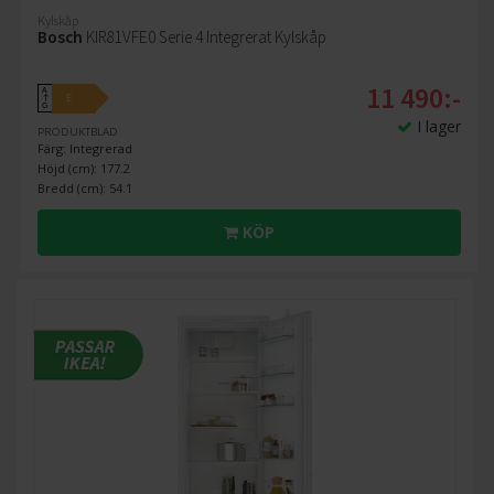
Kylskåp
Bosch
KIR81VFE0 Serie 4 Integrerat Kylskåp
11 490:-
A
E
↑
G
I lager
PRODUKTBLAD
Färg: Integrerad
Höjd (cm): 177.2
Bredd (cm): 54.1
KÖP