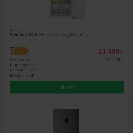
Kylskåp
Siemens
KI81RVFE0 iQ300 Inbyggt Kylskåp
11 490:-
A
E
↑
G
I lager
PRODUKTBLAD
Färg: Integrerad
Höjd (cm): 177.2
Bredd (cm): 54.1
KÖP