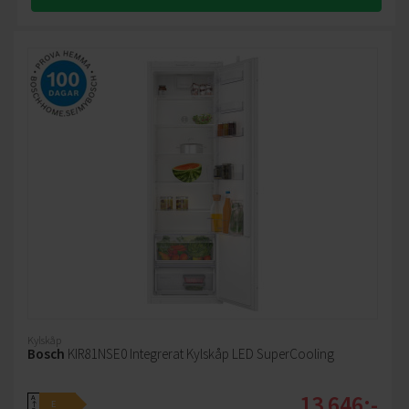
Kylskåp
Bosch
KIR81NSE0 Integrerat Kylskåp LED SuperCooling
13 646:-
A
E
↑