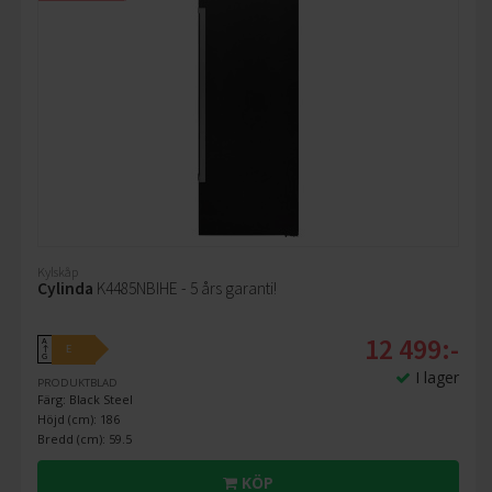
Kylskåp
Cylinda
K4485NBIHE - 5 års garanti!
12 499:-
A
E
↑
G
I lager
PRODUKTBLAD
Färg: Black Steel
Höjd (cm): 186
Bredd (cm): 59.5
KÖP