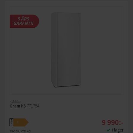
Kylskåp
Gram
KS 771754
9 990:-
A
E
↑
G
I lager
PRODUKTBLAD