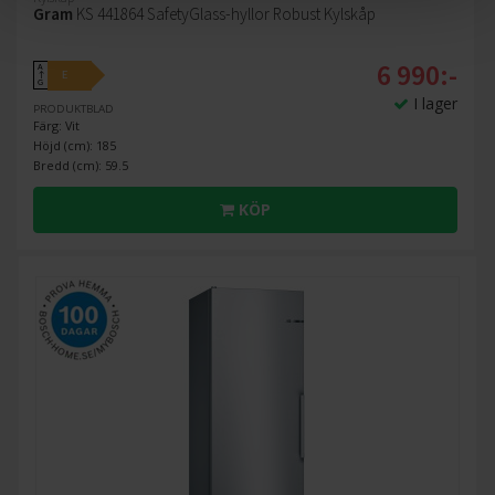
Gram
KS 441864 SafetyGlass-hyllor Robust Kylskåp
6 990:-
A
E
↑
G
I lager
PRODUKTBLAD
Färg: Vit
Höjd (cm): 185
Bredd (cm): 59.5
KÖP