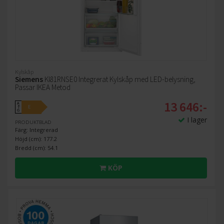
Kylskåp
Siemens
KI81RNSE0 Integrerat Kylskåp med LED-belysning,
Passar IKEA Metod
13 646:-
A
E
↑
G
I lager
PRODUKTBLAD
Färg: Integrerad
Höjd (cm): 177.2
Bredd (cm): 54.1
KÖP