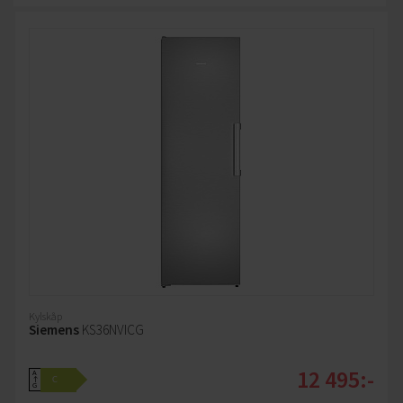
Kylskåp
Siemens
KS36NVICG
12 495:-
A
C
↑
G