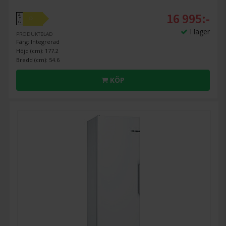
16 995:-
A
D
↑
G
I lager
PRODUKTBLAD
Färg: Integrerad
Höjd (cm): 177.2
Bredd (cm): 54.6
KÖP