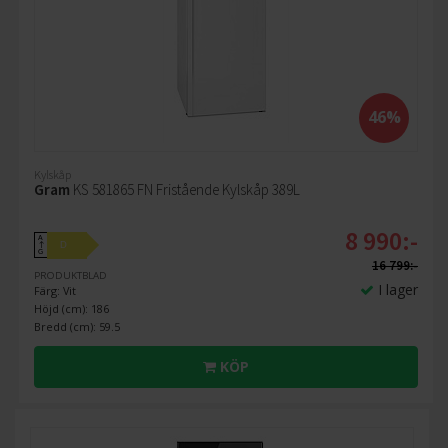
46%
Kylskåp
Gram
KS 581865 FN Fristående Kylskåp 389L
8 990:-
A
D
↑
G
16 799:-
PRODUKTBLAD
I lager
Färg: Vit
Höjd (cm): 186
Bredd (cm): 59.5
KÖP