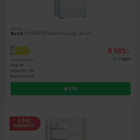
Kylskåp
Bosch
KSV36FWDP Serie 4 Kylskåp 186 cm
8 595:-
A
D
↑
G
I lager
PRODUKTBLAD
Färg: Vit
Höjd (cm): 186
Bredd (cm): 60
KÖP