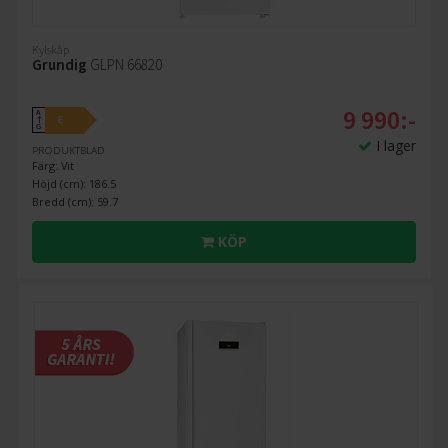
Kylskåp
Grundig
GLPN 66820
9 990:-
A
E
↑
G
I lager
PRODUKTBLAD
Färg: Vit
Höjd (cm): 186.5
Bredd (cm): 59.7
KÖP