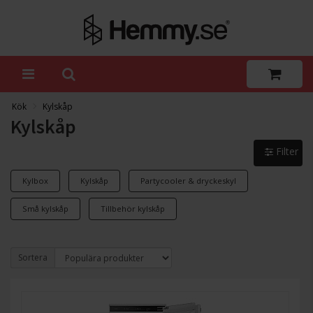
Kök
Kylskåp
Kylskåp
Filter
Kylbox
Kylskåp
Partycooler & dryckeskyl
Små kylskåp
Tillbehör kylskåp
Sortera