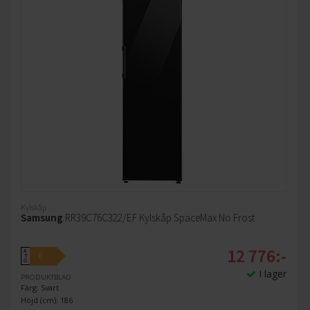
Kylskåp
Samsung
RR39C76C322/EF Kylskåp SpaceMax No Frost
12 776:-
A
E
↑
G
I lager
PRODUKTBLAD
Färg: Svart
Höjd (cm): 186