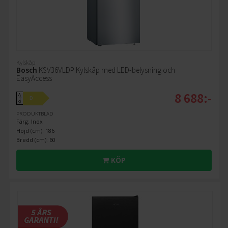
Kylskåp
Bosch
KSV36VLDP Kylskåp med LED-belysning och
EasyAccess
8 688:-
A
D
↑
G
PRODUKTBLAD
Färg: Inox
Höjd (cm): 186
Bredd (cm): 60
KÖP