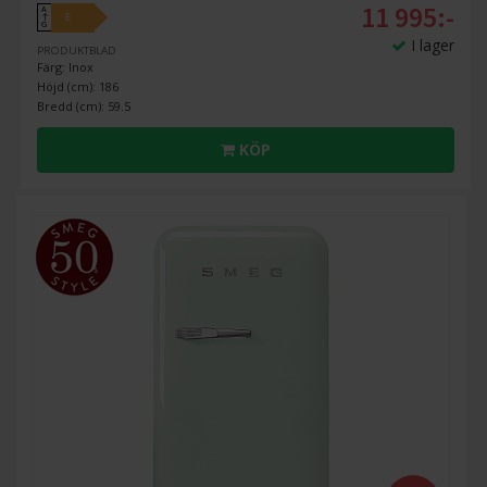
11 995:-
A
E
↑
G
I lager
PRODUKTBLAD
Färg: Inox
Höjd (cm): 186
Bredd (cm): 59.5
KÖP