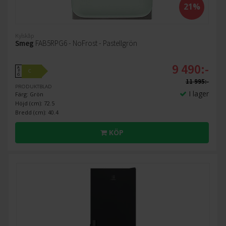
21%
Kylskåp
Smeg
FAB5RPG6 - NoFrost - Pastellgrön
9 490:-
A
C
↑
G
11 995:-
PRODUKTBLAD
I lager
Färg: Grön
Höjd (cm): 72.5
Bredd (cm): 40.4
KÖP