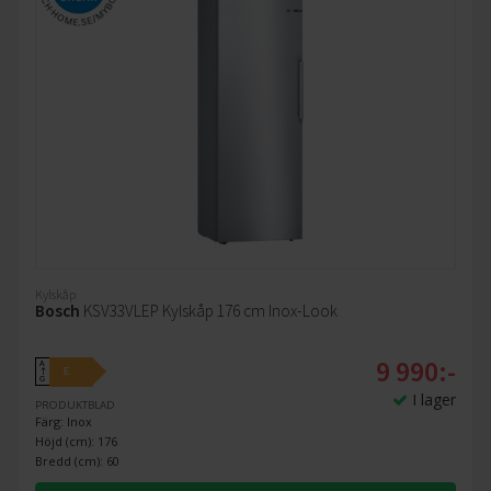
Kylskåp
Bosch
KSV33VLEP Kylskåp 176 cm Inox-Look
9 990:-
A
E
↑
G
I lager
PRODUKTBLAD
Färg: Inox
Höjd (cm): 176
Bredd (cm): 60