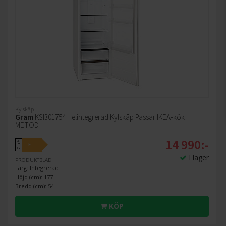
Kylskåp
Gram
KSI301754 Helintegrerad Kylskåp Passar IKEA-kök
METOD
14 990:-
A
E
↑
G
I lager
PRODUKTBLAD
Färg: Integrerad
Höjd (cm): 177
Bredd (cm): 54
KÖP