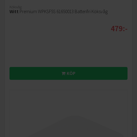
Köksvåg
Witt
Premium WPKSF5S 61650013 Batterifri Köksvåg
479:-
KÖP