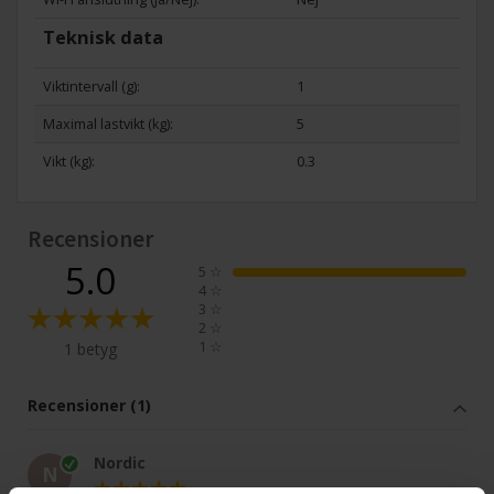
Teknisk data
Viktintervall (g):
1
Maximal lastvikt (kg):
5
Vikt (kg):
0.3
Recensioner
5.0
5
☆
4
☆
3
☆
2
☆
1
☆
1 betyg
Recensioner (1)
Nordic
N