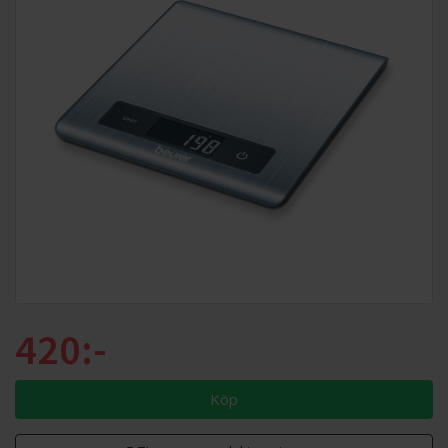
420:-
Köp