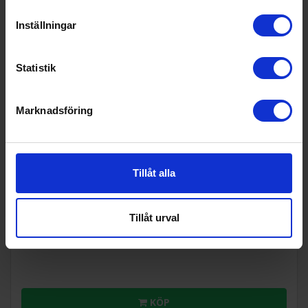
Inställningar
Statistik
Marknadsföring
Köksvåg
Beurer
KS 51 Antifingerprint Köksvåg LCD-Display
Tillåt alla
420:-
Färg: Rostfri
Tillåt urval
I lager
KÖP