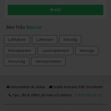
KÖP
Mer från
Beurer
Luftfuktare
Luftrenare
Köksvåg
Köksapparater
Ljusterapilampor
Massage
Personvåg
Värmeprodukter
Varumärken du älskar
Snabb leverans från Stockholm
Tips, råd & offert på mail och telefon
010-330 20 12