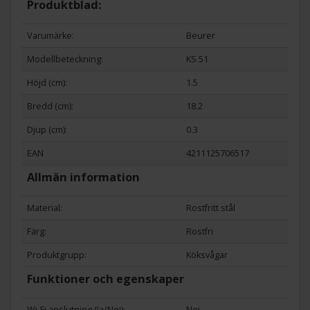
Produktblad:
Varumärke:
Beurer
Modellbeteckning:
KS 51
Höjd (cm):
1.5
Bredd (cm):
18.2
Djup (cm):
0.3
EAN
4211125706517
Allmän information
Material:
Rostfritt stål
Färg:
Rostfri
Produktgrupp:
Köksvågar
Funktioner och egenskaper
Wi-Fi anslutning (Ja/Nej):
Nej