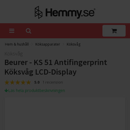
Hem & hushåll
Köksapparater
Köksvåg
Köksvåg
Beurer - KS 51 Antifingerprint
Köksvåg LCD-Display
5.0
1 recension
Läs hela produktbeskrivningen