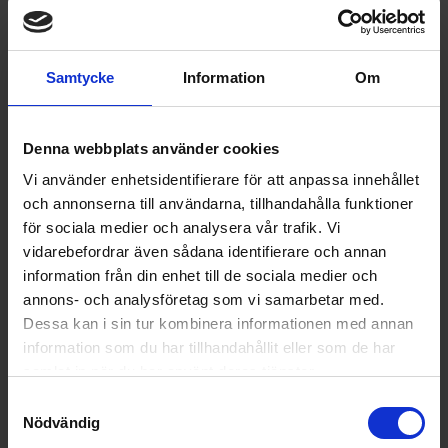
Perfekt köksvåg
Snygg och effektiv köksvåg.
Samtycke
Information
Om
4 månader sedan
Verified by Trustvoice
Denna webbplats använder cookies
Vi använder enhetsidentifierare för att anpassa innehållet
Populära produkter i denna kategori
och annonserna till användarna, tillhandahålla funktioner
för sociala medier och analysera vår trafik. Vi
vidarebefordrar även sådana identifierare och annan
information från din enhet till de sociala medier och
annons- och analysföretag som vi samarbetar med.
Dessa kan i sin tur kombinera informationen med annan
information som du har tillhandahållit eller som de har
samlat in när du har använt deras tjänster.
Samtyckesval
Nödvändig