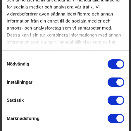
Prata gärna med oss när du ska göra större inköp.
för sociala medier och analysera vår trafik. Vi
offert@hemmy.se
vidarebefordrar även sådana identifierare och annan
information från din enhet till de sociala medier och
annons- och analysföretag som vi samarbetar med.
Dessa kan i sin tur kombinera informationen med annan
information som du har tillhandahållit eller som de har
samlat in när du har använt deras tjänster.
Samtyckesval
Nödvändig
Maila oss
Produktfrågor och support
support@hemmy.se
.
Inställningar
Vanligtvis svarar vi väldigt snabbt.
Statistik
Vill du ha en offert på ett större inköp? Maila till
offert@hemmy.se
Marknadsföring