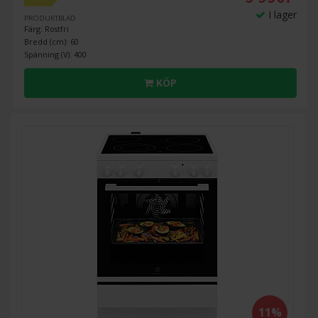
I lager
PRODUKTBLAD
Färg: Rostfri
Bredd (cm): 60
Spänning (V): 400
KÖP
11%