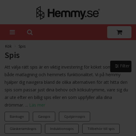
Kök
Spis
Spis
Filter
Att välja rätt spis är en viktig investering för köket som påverkar
både matlagning och hemmets funktionalitet. Vi på hemmy
hjälper dig navigera bland de olika alternativen för att hitta den
spis som passar just dina behov och köksutrymme, vare sig du
är ute efter en billig spis eller en som uppfyller alla dina
drömmar. ...
Läs mer
Bänkugn
Gasspis
Gjutjärnsspis
Glaskeramikspis
Induktionsspis
Tillbehör till spis