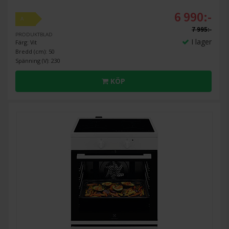
6 990:-
A
7 995:-
PRODUKTBLAD
I lager
Färg: Vit
Bredd (cm): 50
Spänning (V): 230
KÖP