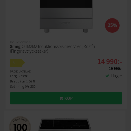
25%
Induktionsspis
Smeg
C6IMXM2 Induktionsspis med Vred, Rostfri
(Fingeravtryckssäker)
14 990:-
A
19 990:-
PRODUKTBLAD
I lager
Färg: Rostfri
Bredd (cm): 59.8
Spänning (V): 230
KÖP