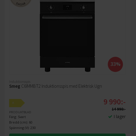
33%
Induktionsspis
Smeg
C6IMMBT2 Induktionsspis med Elektrisk Ugn
9 990:-
A
14 990:-
PRODUKTBLAD
I lager
Färg: Svart
Bredd (cm): 60
Spänning (V): 230