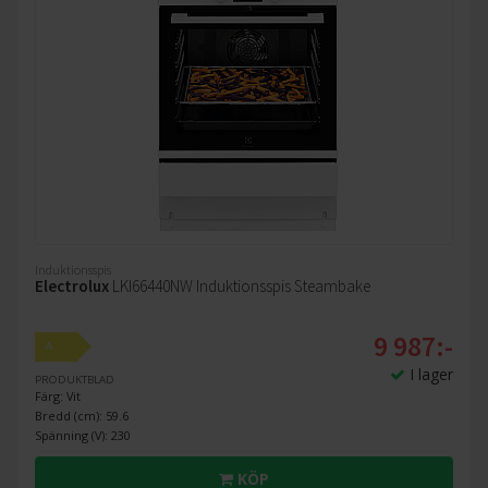
Induktionsspis
Electrolux
LKI66440NW Induktionsspis Steambake
9 987:-
A
I lager
PRODUKTBLAD
Färg: Vit
Bredd (cm): 59.6
Spänning (V): 230
KÖP