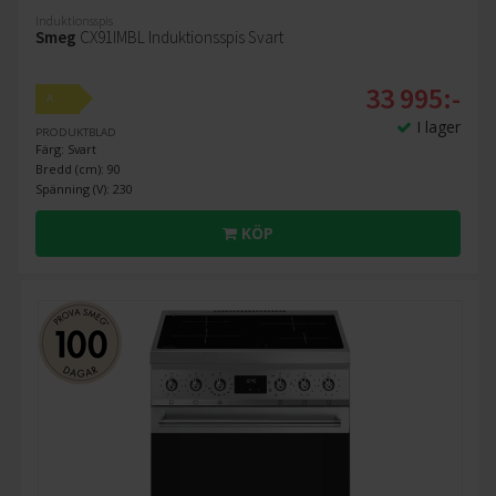
Induktionsspis
Smeg
CX91IMBL Induktionsspis Svart
33 995:-
A
I lager
PRODUKTBLAD
Färg: Svart
Bredd (cm): 90
Spänning (V): 230
KÖP