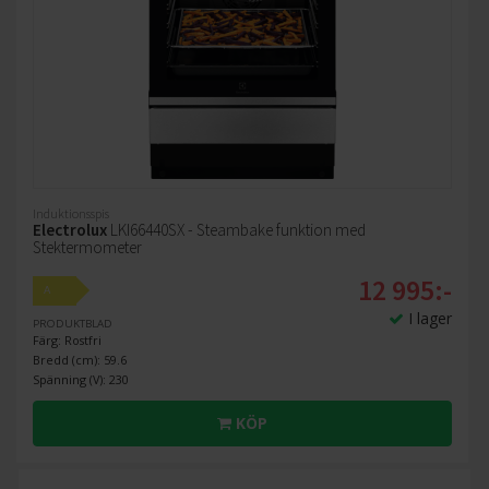
Induktionsspis
Electrolux
LKI66440SX - Steambake funktion med
Stektermometer
12 995:-
A
I lager
PRODUKTBLAD
Färg: Rostfri
Bredd (cm): 59.6
Spänning (V): 230
KÖP