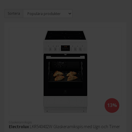
Sortera
13%
Glaskeramikspis
Electrolux
LKR540402W Glaskeramikspis med Ugn och Timer