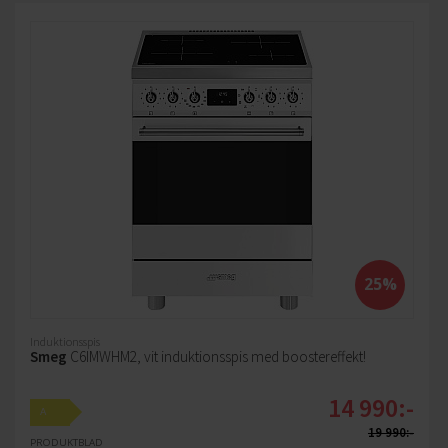
25%
Induktionsspis
Smeg
C6IMWHM2, vit induktionsspis med boostereffekt!
14 990:-
A
19 990:-
PRODUKTBLAD