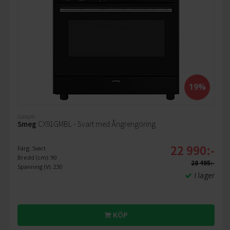
19%
Gasspis
Smeg
CX91GMBL - Svart med Ångrengöring
22 990:-
Färg: Svart
Bredd (cm): 90
28 495:-
Spänning (V): 230
I lager
KÖP