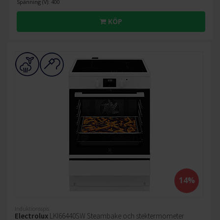
Spänning (V): 400
KÖP
14%
Induktionsspis
Electrolux
LKI66440SW Steambake och stektermometer