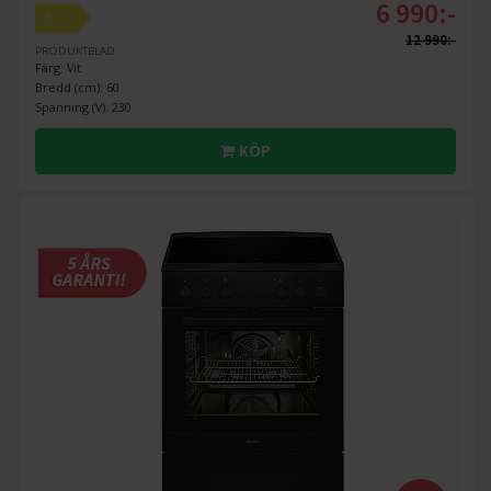
6 990:-
A
12 990:-
PRODUKTBLAD
Färg: Vit
Bredd (cm): 60
Spänning (V): 230
KÖP