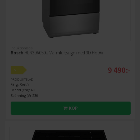
Induktionsspis
Bosch
HLN39A050U Varmluftsugn med 3D HotAir
9 490:-
A
PRODUKTBLAD
Färg: Rostfri
Bredd (cm): 60
Spänning (V): 230
KÖP