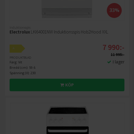
33%
Induktionsspis
Electrolux
LKI64001NW Induktionsspis Hob2Hood XXL
7 990:-
A
11 995:-
PRODUKTBLAD
I lager
Färg: Vit
Bredd (cm): 59.6
Spänning (V): 230
KÖP