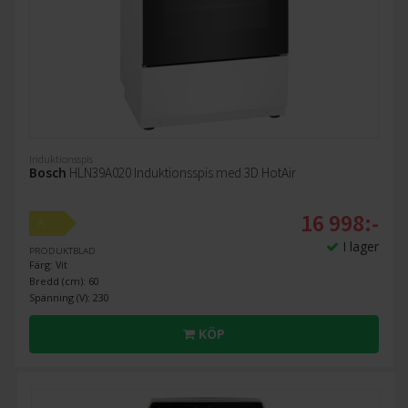
Induktionsspis
Bosch
HLN39A020 Induktionsspis med 3D HotAir
16 998:-
A
I lager
PRODUKTBLAD
Färg: Vit
Bredd (cm): 60
Spänning (V): 230
KÖP