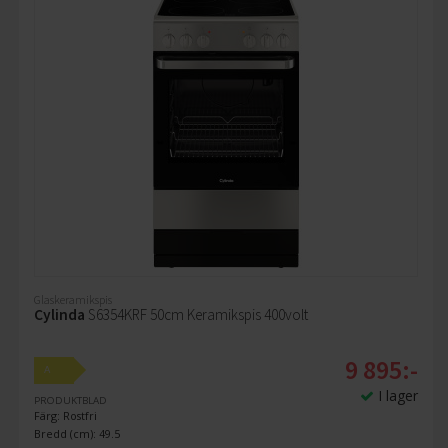
Glaskeramikspis
Cylinda
S6354KRF 50cm Keramikspis 400volt
9 895:-
A
I lager
PRODUKTBLAD
Färg: Rostfri
Bredd (cm): 49.5