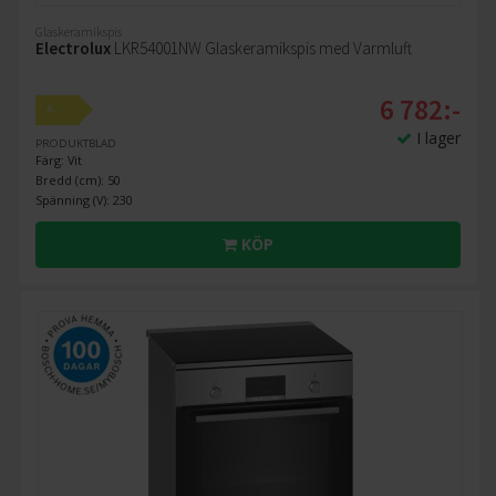
Glaskeramikspis
Electrolux
LKR54001NW Glaskeramikspis med Varmluft
6 782:-
A
I lager
PRODUKTBLAD
Färg: Vit
Bredd (cm): 50
Spänning (V): 230
KÖP