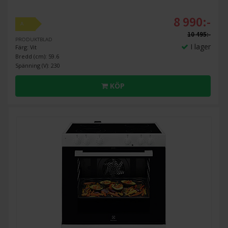
8 990:-
A
10 495:-
PRODUKTBLAD
I lager
Färg: Vit
Bredd (cm): 59.6
Spänning (V): 230
KÖP