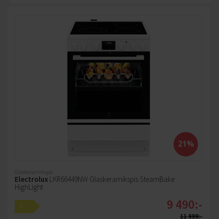
21%
Glaskeramikspis
Electrolux
LKR66449NW Glaskeramikspis SteamBake
HighLight
9 490:-
A
11 999:-