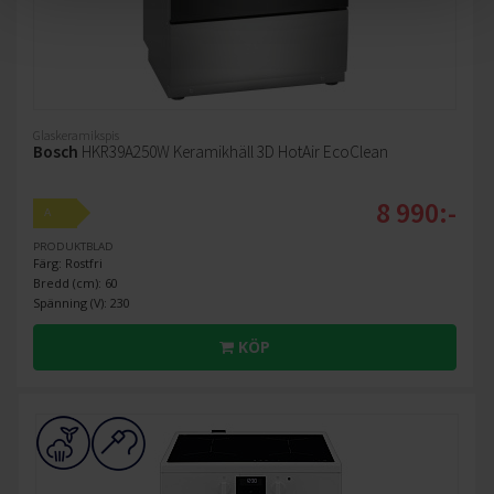
Glaskeramikspis
Bosch
HKR39A250W Keramikhäll 3D HotAir EcoClean
8 990:-
A
PRODUKTBLAD
Färg: Rostfri
Bredd (cm): 60
Spänning (V): 230
KÖP