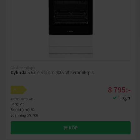
Glaskeramikspis
Cylinda
S 6354 K 50cm 400volt Keramikspis
8 795:-
A
I lager
PRODUKTBLAD
Färg: Vit
Bredd (cm): 50
Spänning (V): 400
KÖP