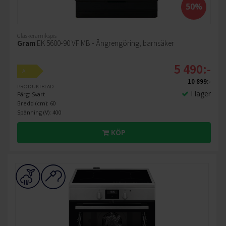
50%
Glaskeramikspis
Gram
EK 5600-90 VF MB - Ångrengöring, barnsäker
5 490:-
A
10 899:-
PRODUKTBLAD
I lager
Färg: Svart
Bredd (cm): 60
Spänning (V): 400
KÖP