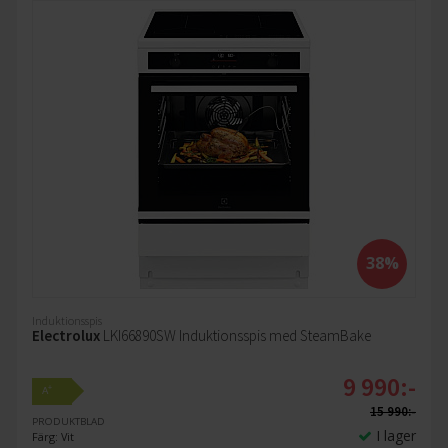
38%
Induktionsspis
Electrolux
LKI66890SW Induktionsspis med SteamBake
9 990:-
+
A
15 990:-
PRODUKTBLAD
I lager
Färg: Vit