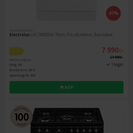
47%
Glaskeramikspis
Electrolux
LKC74000SW 70cm, Pizzafunktion, Barnsäker
7 990:-
A
14 990:-
PRODUKTBLAD
I lager
Färg: Vit
Bredd (cm): 69.6
Spänning (V): 400
KÖP