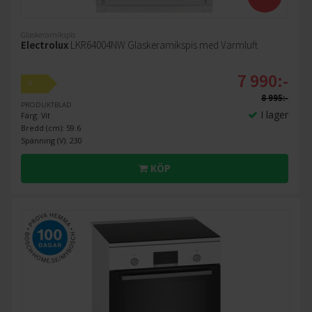
Glaskeramikspis
Electrolux
LKR64004NW Glaskeramikspis med Varmluft
7 990:-
A
8 995:-
PRODUKTBLAD
I lager
Färg: Vit
Bredd (cm): 59.6
Spänning (V): 230
KÖP