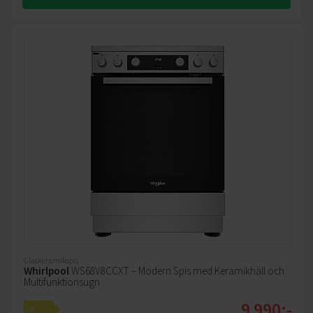
Glaskeramikspis
Whirlpool
WS68V8CCXT – Modern Spis med Keramikhäll och
Multifunktionsugn
9 990:-
A