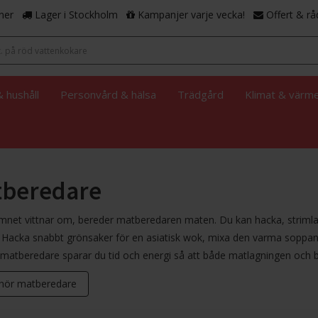
ner
Lager i Stockholm
Kampanjer varje vecka!
Offert & rå
 hushåll
Personvård & hälsa
Trädgård
Klimat & värm
beredare
et vittnar om, bereder matberedaren maten. Du kan hacka, strimla, s
t. Hacka snabbt grönsaker för en asiatisk wok, mixa den varma soppan
atberedare sparar du tid och energi så att både matlagningen och bakn
ehör matberedare