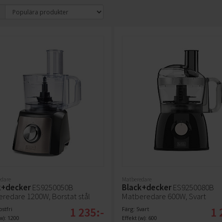
dare
Matberedare
k+decker
ES9250050B
Black+decker
ES9250080B
redare 1200W, Borstat stål
Matberedare 600W, Svart
1 235:-
1 
ostfri
Färg: Svart
w): 1200
Effekt (w): 600