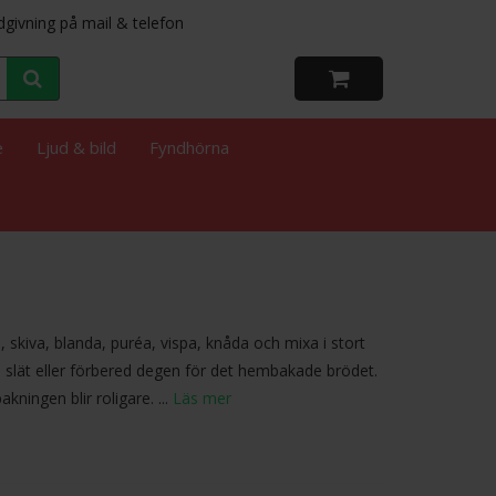
dgivning på mail & telefon
e
Ljud & bild
Fyndhörna
kiva, blanda, puréa, vispa, knåda och mixa i stort
 slät eller förbered degen för det hembakade brödet.
ingen blir roligare. ...
Läs mer