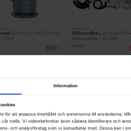
dare
Matberedare
wood
MultiPro Go 0W22010102
Obh nordica
Easy Force FO2
2.130GY
Matberedare 2,4L 700W
997:-
Färg: Vit
KÖP
KÖP
Information
cookies
e för att anpassa innehållet och annonserna till användarna, tillh
vår trafik. Vi vidarebefordrar även sådana identifierare och anna
nnons- och analysföretag som vi samarbetar med. Dessa kan i sin