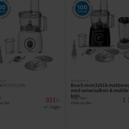
dare
Matberedare
h
MCM3110W
Bosch mcm3201b matbere
med universalkniv & multile
kniv
921:-
1 
t
Färg: Svart
w): 800
Effekt (w): 800
I lager