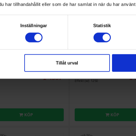
har tillhandahållit eller som de har samlat in när du har använt 
Inställningar
Statistik
dare
Matberedare
h
MCM3501M
Bosch
MC812S814 - MultiTalen
Tillåt urval
Kraftfull 1000 W, Vit
1 435:-
1 
vart
Färg: Vit
Effekt (w): 1250
KÖP
KÖP