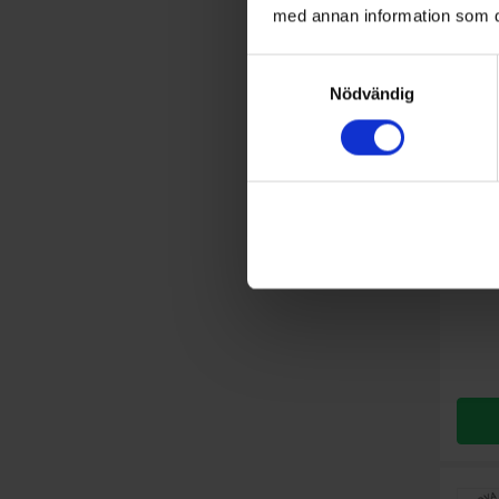
med annan information som du 
Samtyckesval
Nödvändig
Matbere
Bosc
Färg: S