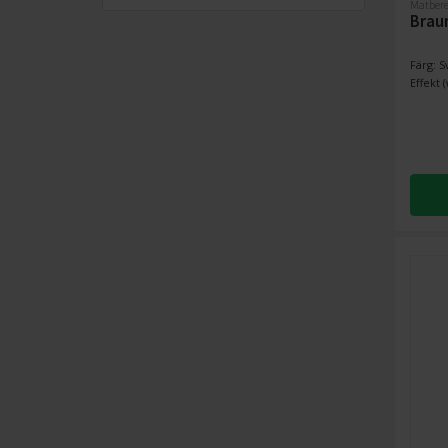
Matbere
Brau
Färg: S
Effekt (