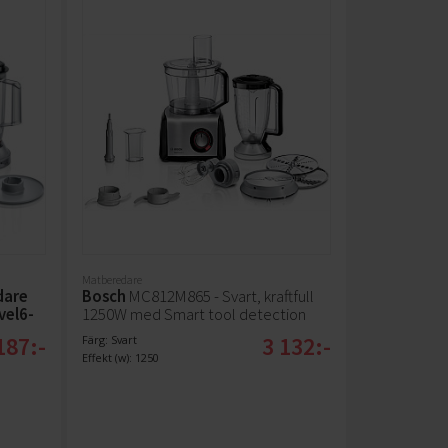
Matberedare
dare
Bosch
MC812M865 - Svart, kraftfull
vel6-
1250W med Smart tool detection
187:-
3 132:-
Färg: Svart
Effekt (w): 1250