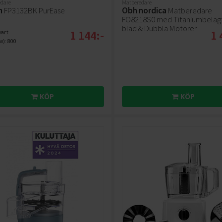
dare
Matberedare
n
FP3132BK PurEase
Obh nordica
Matberedare
FO8218S0 med Titaniumbelagt
blad & Dubbla Motorer
1 144:-
1 
vart
w): 800
KÖP
KÖP