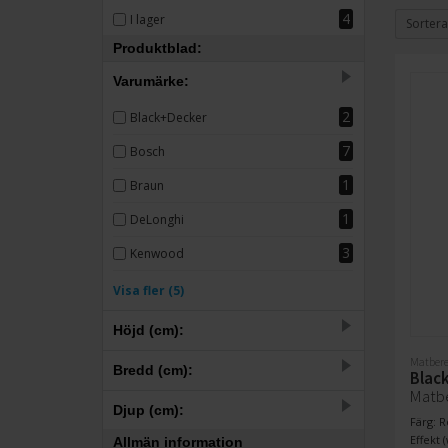
4
I lager
Sortera
Produktblad:
Varumärke:
2
Black+Decker
7
Bosch
1
Braun
1
DeLonghi
3
Kenwood
2
OBH Nordica
Visa fler (5)
2
Philips
Höjd (cm):
1
Russell Hobbs
Matbere
–
Bredd (cm):
Blac
1
Severin
Matbe
–
Djup (cm):
1
Färg: R
Wilfa
Effekt (
Allmän information
–