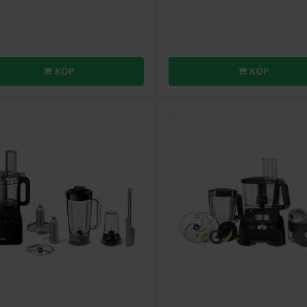
KÖP
KÖP