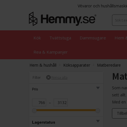
Vitvaror och hushållsmaski
Kök
Tvättstuga
Dammsugare
Hem &
Rea & Kampanjer
Hem & hushåll
Köksapparater
Matberedare
Mat
Filter
Som namn
Pris
sett all
Med en m
–
Tillb
Lagerstatus