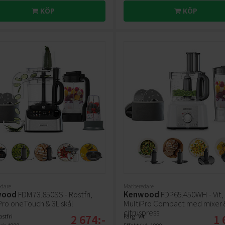
KÖP
KÖP
dare
Matberedare
wood
FDM73.850SS - Rostfri,
Kenwood
FDP65.450WH - Vit,
Pro oneTouch & 3L skål
MultiPro Compact med mixer 
citruspress
2 674:-
1 
ostfri
Färg: Vit