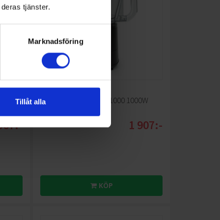
deras tjänster.
Marknadsföring
Matberedare
t 8,
Wilfa
Essential FP1B-1000 1000W
Tillåt alla
Multifunktionsenhet
967:-
1 907:-
KÖP