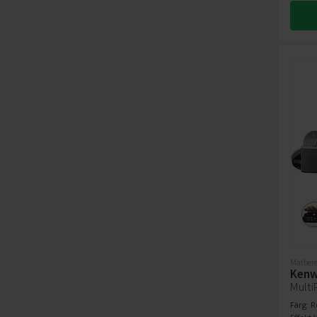
Matbere
Ken
Multi
Färg: R