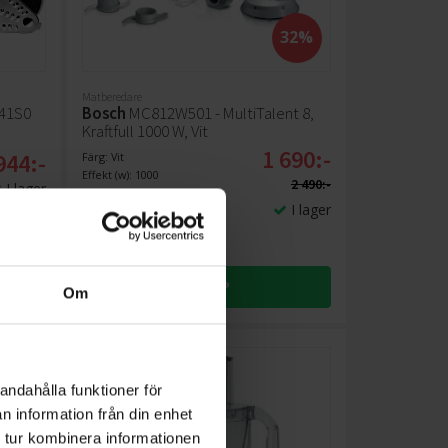
32%
Matberedare
441S0
Bosch
MC812W501 - MultiTalent 8,
Kraftfull 1000 W, Vit
1 690:-
944:-
Färg: Vit
Effekt (w): 1000
2 490:-
I lager
I lager
KÖP
Om
andahålla funktioner för
n information från din enhet
 tur kombinera informationen