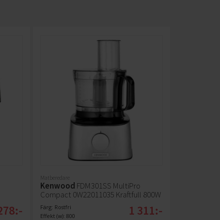
Matberedare
Kenwood
FDM301SS MultiPro
Compact 0W22011035 Kraftfull 800W
278:-
1 311:-
Färg: Rostfri
Effekt (w): 800