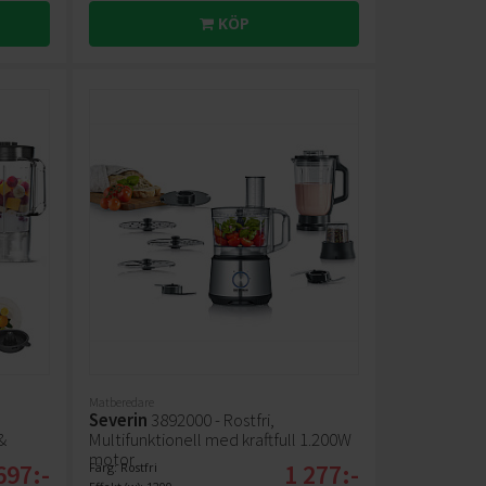
KÖP
Matberedare
Severin
3892000 - Rostfri,
&
Multifunktionell med kraftfull 1.200W
motor
697:-
1 277:-
Färg: Rostfri