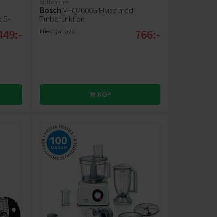
Matberedare
Bosch
MFQ2600G Elvisp med
 S-
Turbofunktion
449:-
766:-
Effekt (w): 375
KÖP