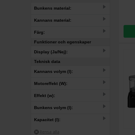
Bunkens material:
13,5
20
23
24.4
26
27.1
29
30.4
35
36.6
42.4
49
13
Plast
Kannans material:
2
Plast
Färg:
Funktioner och egenskaper
1
Röd
Display (Ja/Nej):
4
Rostfri
Teknisk data
1
Ja
6
Svart
Kannans volym (l):
10
Nej
6
Vit
–
Motoreffekt (W):
–
Effekt (w):
–
Bunkens volym (l):
–
Kapacitet (l):
–