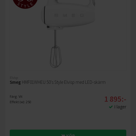
Elvisp
Smeg
HMF01WHEU 50's Style Elvisp med LED-skärm
1 895:-
Färg: Vit
Effekt (w): 250
I lager
KÖP