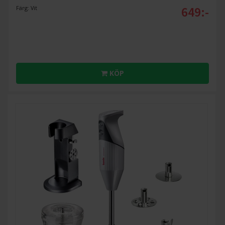
649:-
Färg: Vit
KÖP