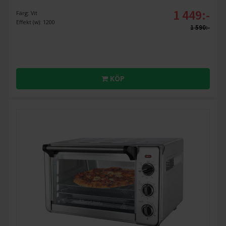
1 449:-
Färg: Vit
Effekt (w): 1200
1 590:-
KÖP