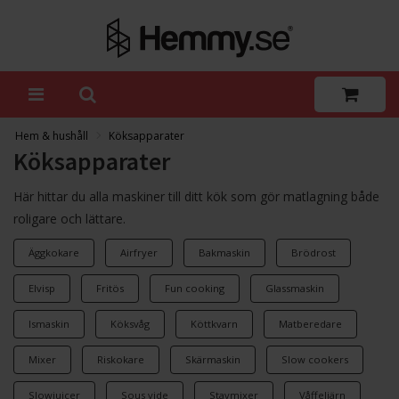
Hem & hushåll
Köksapparater
Köksapparater
Här hittar du alla maskiner till ditt kök som gör matlagning både
roligare och lättare.
Äggkokare
Airfryer
Bakmaskin
Brödrost
Elvisp
Fritös
Fun cooking
Glassmaskin
Ismaskin
Köksvåg
Köttkvarn
Matberedare
Mixer
Riskokare
Skärmaskin
Slow cookers
Slowjuicer
Sous vide
Stavmixer
Våffeljärn