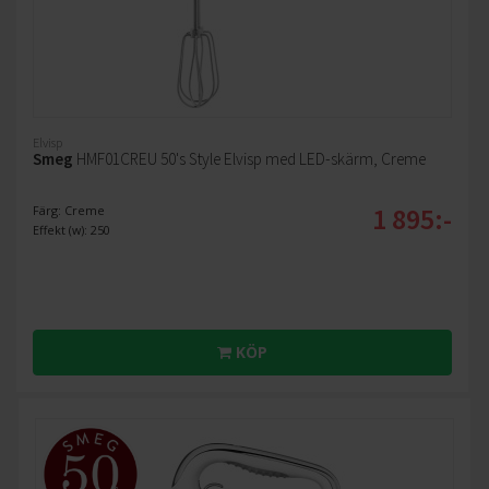
Elvisp
Smeg
HMF01CREU 50's Style Elvisp med LED-skärm, Creme
1 895:-
Färg: Creme
Effekt (w): 250
KÖP