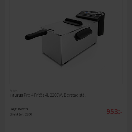
Fritös
Taurus
Pro 4 Fritös 4L 2200W, Borstad stål
953:-
Färg: Rostfri
Effekt (w): 2200