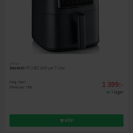
Airfryer
Severin
FR 2462 Airfryer 7 Liter
1 399:-
Färg: Svart
Effekt (w): 1700
I lager
KÖP