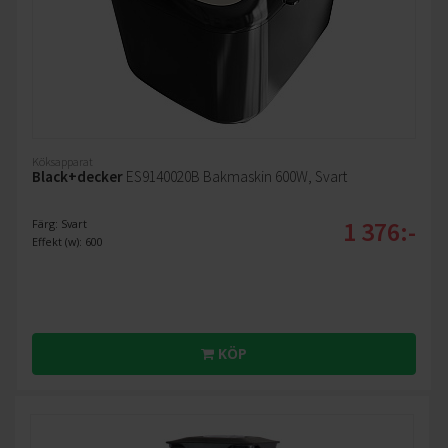
Köksapparat
Black+decker
ES9140020B Bakmaskin 600W, Svart
1 376:-
Färg: Svart
Effekt (w): 600
KÖP