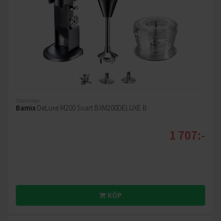
Stavmixer
Bamix
DeLuxe M200 Svart BXM200DELUXE.B
1 707:-
KÖP