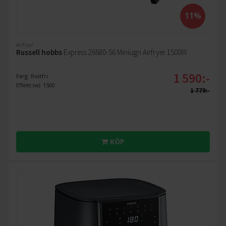
11%
Airfryer
Russell hobbs
Express 26680-56 Miniugn Airfryer 1500W
1 590:-
Färg: Rostfri
Effekt (w): 1500
1 779:-
KÖP