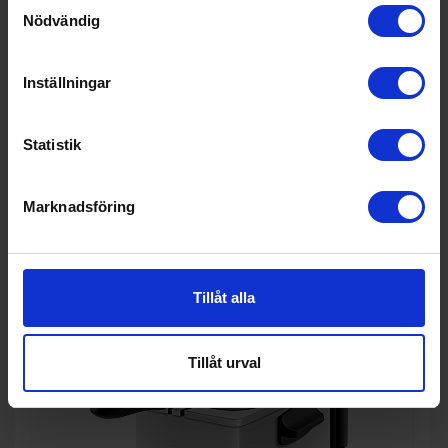
Samtyckesval
Nödvändig
Stavmixer
Taurus
Stavmixer set robot 750 easy
Inställningar
526:-
Färg: Vit
Effekt (w): 750
Statistik
Marknadsföring
KÖP
Tillåt alla
Tillåt urval