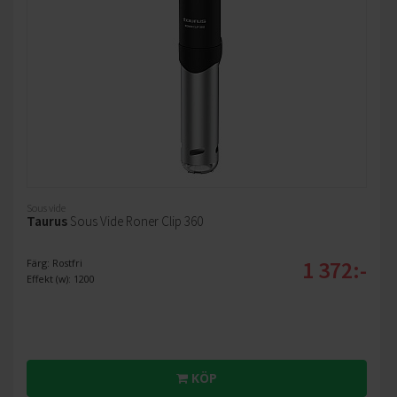
Sous vide
Taurus
Sous Vide Roner Clip 360
1 372:-
Färg: Rostfri
Effekt (w): 1200
KÖP