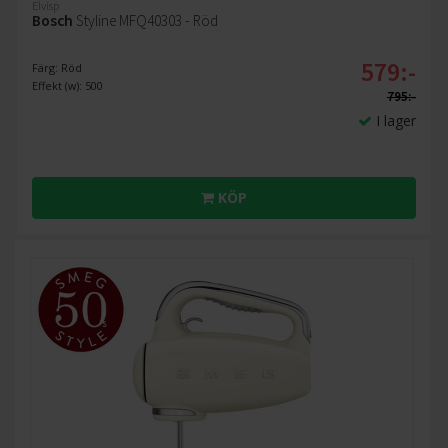
Elvisp
Bosch
Styline MFQ40303 - Röd
579:-
Färg: Röd
Effekt (w): 500
795:-
I lager
KÖP