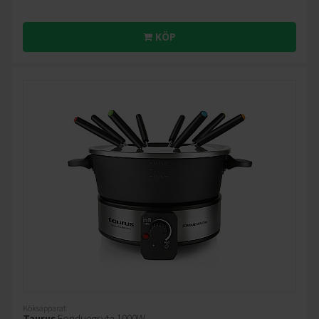
KÖP
Köksapparat
Taurus
Fonduegryta 1000W