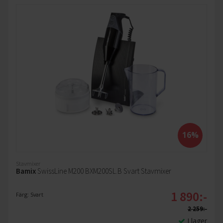
16%
Stavmixer
Bamix
SwissLine M200 BXM200SL.B Svart Stavmixer
1 890:-
Färg: Svart
2 259:-
I lager