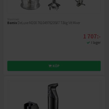
Stavmixer
Bamix
DeLuxe M200 7610497620587 Tålig Vit Mixer
1 707:-
I lager
KÖP