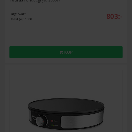
803:-
Färg: Svart
Effekt (w): 1000
KÖP