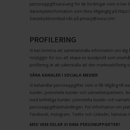
personuppgiftsansvarig för de fordringar som vi har ö
dataskyddsinformation som finns tillgänglig på https
Dataskyddsombud nås på
privacy@svea.com
.
PROFILERING
Vi kan komma att sammanställa information om dig från 
möjliggör för oss att skapa en kundprofil som innehål
profilering är att säkerställa att den marknadsföring so
VÅRA KANALER I SOCIALA MEDIER
Vi behandlar personuppgifter som vi får tillgång till 
kunder, potentiella kunder och samarbetspartners. Be
med befintliga kunder, potentiella kunder och samarb
personuppgiftsbehandlingen. För information om pla
Facebook, Instagram, Twitte och LinkedIn, hänvisas til
MED VEM DELAR VI DINA PERSONUPPGIFTER?