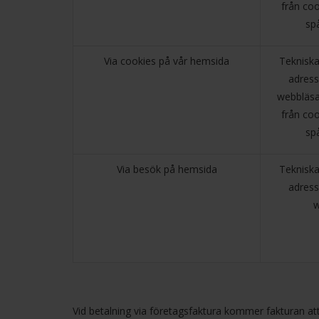
från coo
sp
Via cookies på vår hemsida
Tekniska 
adress
webbläsa
från coo
sp
Via besök på hemsida
Tekniska 
adress
w
Vid betalning via företagsfaktura kommer fakturan at