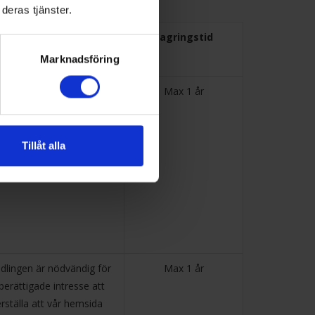
deras tjänster.
Laglig grund
Lagringstid
Marknadsföring
Samtycke
Max 1 år
Tillåt alla
dlingen är nödvändig för
Max 1 år
berättigade intresse att
rställa att vår hemsida