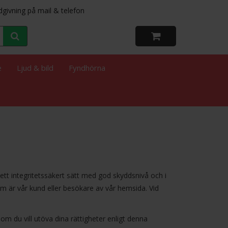
dgivning på mail & telefon
e
Ljud & bild
Fyndhörna
ett integritetssäkert sätt med god skyddsnivå och i
om är vår kund eller besökare av vår hemsida. Vid
m du vill utöva dina rättigheter enligt denna