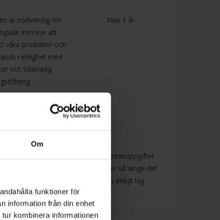
en är nödvändig för
Max 1 år
tigade intresse att
tt våra produkter och
vänds i enlighet med
kor och tillämplig
agstiftning
Om
 är nödvändig för att
Dina personuppgifter
rättsliga förpliktelser
behandlas så länge det
krävs enligt lag
andahålla funktioner för
n information från din enhet
 tur kombinera informationen