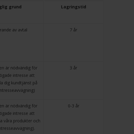
glig grund
Lagringstid
rande av avtal
7 år
en är nödvändig för
3 år
tigade intresse att
lla dig kundtjänst på
intresseavvägning)
en är nödvändig för
0-3 år
tigade intresse att
a våra produkter och
intresseavvägning).