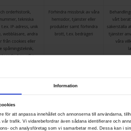
ch orderhistorik,
Förhindra missbruk av våra
Behandling
nummer, tekniska
hemsidor, tjänster eller
vårt berät
 t.ex. IP-adress, unik
produkter samt förhindra
säkerställa a
D, webbläsare, andra
brott, t.ex. bedrägeri
tjänster an
r från cookies eller
våra vill
e spårningsteknik,
l
eteende, t.ex. vilka
du köpt eller sett på
ida eller en av våra
hemsidor
Information
ost, information om
Efterleva tillämplig
Behandlingen
dina köp
lagstiftning, t.ex. lagar om
fullgöra våra 
cookies
reklamation, bokföring,
e för att anpassa innehållet och annonserna till användarna, tillh
skatt och produktsäkerhet
vår trafik. Vi vidarebefordrar även sådana identifierare och anna
nnons- och analysföretag som vi samarbetar med. Dessa kan i sin