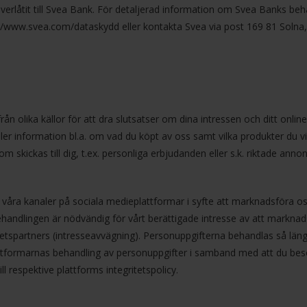
verlåtit till Svea Bank. För detaljerad information om Svea Banks beha
://www.svea.com/dataskydd eller kontakta Svea via post 169 81 Solna,
olika källor för att dra slutsatser om dina intressen och ditt online-
ler information bl.a. om vad du köpt av oss samt vilka produkter du v
m skickas till dig, t.ex. personliga erbjudanden eller s.k. riktade annon
via våra kanaler på sociala medieplattformar i syfte att marknadsföra 
handlingen är nödvändig för vårt berättigade intresse av att marknad
etspartners (intresseavvägning). Personuppgifterna behandlas så län
ttformarnas behandling av personuppgifter i samband med att du bes
l respektive plattforms integritetspolicy.