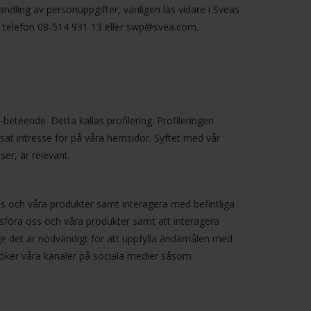
ndling av personuppgifter, vänligen läs vidare i Sveas
 telefon 08‑514 931 13 eller
swp@svea.com
.
beteende. Detta kallas profilering. Profileringen
isat intresse för på våra hemsidor. Syftet med vår
ser, är relevant.
oss och våra produkter samt interagera med befintliga
sföra oss och våra produkter samt att interagera
ge det är nödvändigt för att uppfylla ändamålen med
öker våra kanaler på sociala medier såsom