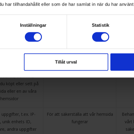
har tillhandahållit eller som de har samlat in när du har använt 
tegorier av
Ändamål med behandlingen
sonuppgifter
Inställningar
Statistik
uppgifter, t.ex. IP-
Analysera ditt onlinebeteende,
, unik enhets ID,
anpassa och skicka
re, andra uppgifter
marknadsföring till dig
kies eller liknande
Tillåt urval
rningsteknik,
teende, t.ex. vilka
du köpt eller sett på
da eller en av våra
hemsidor
uppgifter, t.ex. IP-
För att säkerställa att vår hemsida
Behan
, unik enhets ID,
fungerar
vårt 
re, andra uppgifter
säke