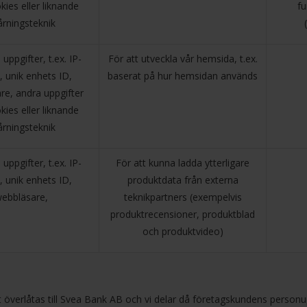
kies eller liknande
fu
årningsteknik
uppgifter, t.ex. IP-
För att utveckla vår hemsida, t.ex.
, unik enhets ID,
baserat på hur hemsidan används
re, andra uppgifter
kies eller liknande
årningsteknik
uppgifter, t.ex. IP-
För att kunna ladda ytterligare
, unik enhets ID,
produktdata från externa
ebbläsare,
teknikpartners (exempelvis
produktrecensioner, produktblad
och produktvideo)
t överlåtas till Svea Bank AB och vi delar då företagskundens perso