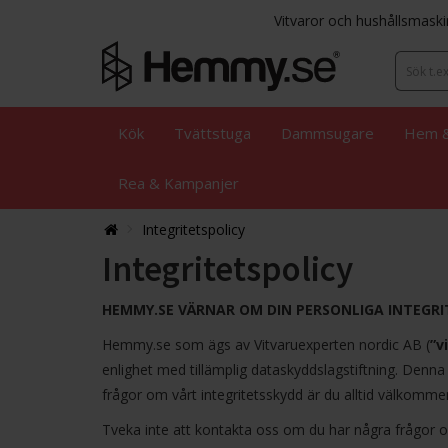
Vitvaror och hushållsmaski
Kök
Tvättstuga
Dammsugare
Hem &
Rea & Kampanjer
Integritetspolicy
Integritetspolicy
HEMMY.SE VÄRNAR OM DIN PERSONLIGA INTEGRI
Hemmy.se som ägs av Vitvaruexperten nordic AB (
”v
enlighet med tillämplig dataskyddslagstiftning. Denna
frågor om vårt integritetsskydd är du alltid välkomm
Tveka inte att kontakta oss om du har några frågor om