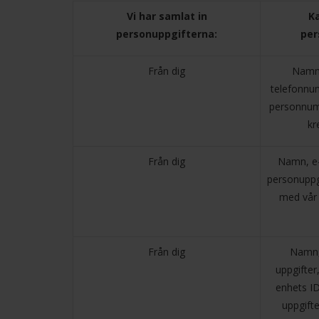
Vi har samlat in
Ka
personuppgifterna:
per
Från dig
Namn,
telefonnu
personnum
kr
Från dig
Namn, e-
personuppgi
med vår 
Från dig
Namn, 
uppgifter,
enhets I
uppgifte