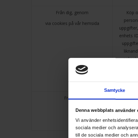
Från dig, genom
Köp o
person
via cookies på vår hemsida
uppgifter,
enhets I
uppgifte
liknand
onlineb
produkter 
vår hems
Samtycke
Från dig
Namn, e-p
Denna webbplats använder 
Vi använder enhetsidentifierar
sociala medier och analysera 
till de sociala medier och a