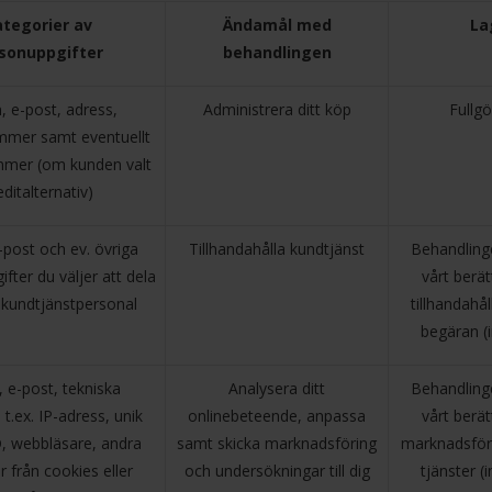
tegorier av
Ändamål med
La
sonuppgifter
behandlingen
 e-post, adress,
Administrera ditt köp
Fullgö
mmer samt eventuellt
mer (om kunden valt
editalternativ)
post och ev. övriga
Tillhandahålla kundtjänst
Behandling
fter du väljer att dela
vårt berät
kundtjänstpersonal
tillhandahå
begäran (
e-post, tekniska
Analysera ditt
Behandling
 t.ex. IP-adress, unik
onlinebeteende, anpassa
vårt berät
D, webbläsare, andra
samt skicka marknadsföring
marknadsför
r från cookies eller
och undersökningar till dig
tjänster (