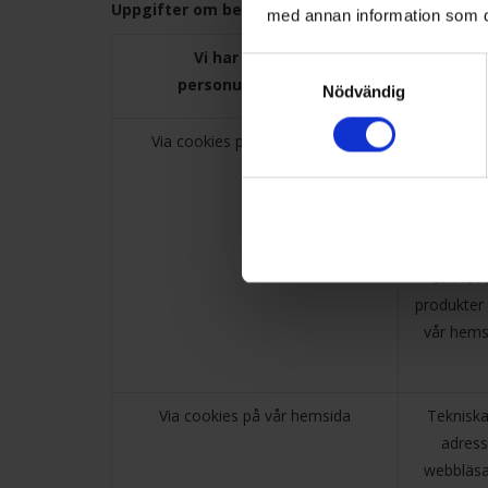
Uppgifter om besökare av våra hemsidor
med annan information som du 
Vi har samlat in
Ka
Samtyckesval
personuppgifterna:
per
Nödvändig
Via cookies på våra hemsidor
Tekniska 
adress
webbläsa
från coo
spå
onlinebe
produkter 
vår hemsi
Via cookies på vår hemsida
Tekniska 
adress
webbläsa