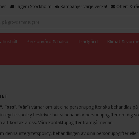
ner
Lager i Stockholm
Kampanjer varje vecka!
Offert & rå
 hushåll
Personvård & hälsa
Trädgård
Klimat & värm
TET
i", ”oss
”, ”
vår
”) värnar om att dina personuppgifter ska behandlas på 
 integritetspolicy beskriver hur vi behandlar personuppgifter om dig s
en att kontakta oss. Våra kontaktuppgifter framgår nedan.
 denna integritetspolicy, behandlingen av dina personuppgifter eller o