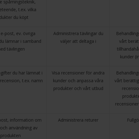
e spårningsteknik,
eteende, t.ex. vilka
dukter du köpt
e-post, ev. övriga
Administrera tävlingar du
Behandling
 du lämnar i samband
väljer att deltaga i
vårt berät
ed tävlingen
tillhandahål
kunder (i
ifter du har lämnat i
Visa recensioner för andra
Behandling
recension, t.ex. namn
kunder och anpassa våra
vårt berätti
produkter och vårt utbud
recensi
produkte
recensioner
ost, information om
Administrera returer
Fullgö
p och användning av
produkten