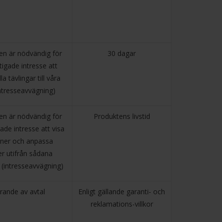
en är nödvändig för
30 dagar
tigade intresse att
la tävlingar till våra
ntresseavvägning)
en är nödvändig för
Produktens livstid
gade intresse att visa
oner och anpassa
r utifrån sådana
 (intresseavvägning)
rande av avtal
Enligt gällande garanti- och
reklamations-villkor