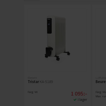
Element
Luftfukt
Tristar
KA-5189
Beure
1 095:-
Färg: Vit
Färg: V
Max. rum
I lager