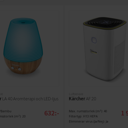
are
Luftrenare
r
LA 40 Aromterapi och LED-ljus
Kärcher
AF 20
632:-
1 
it/Bambu
Max. rumsstorlek (m²): 40
sstorlek (m²): 20
Filtertyp: H13 HEPA
Eliminerar virus (Ja/Nej): Ja