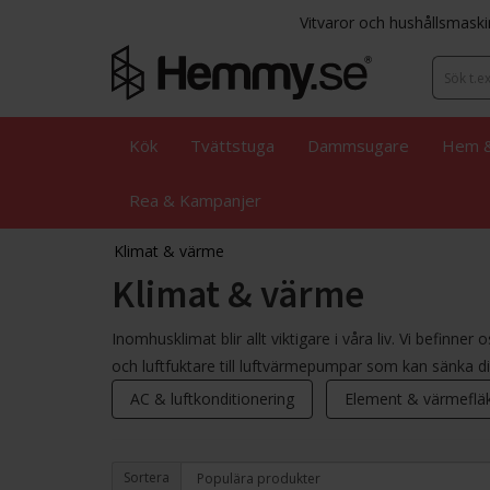
Vitvaror och hushållsmaski
Kök
Tvättstuga
Dammsugare
Hem &
Rea & Kampanjer
Klimat & värme
Klimat & värme
Inomhusklimat blir allt viktigare i våra liv. Vi befinner
och luftfuktare till luftvärmepumpar som kan sänka d
AC & luftkonditionering
Element & värmefläk
Sortera