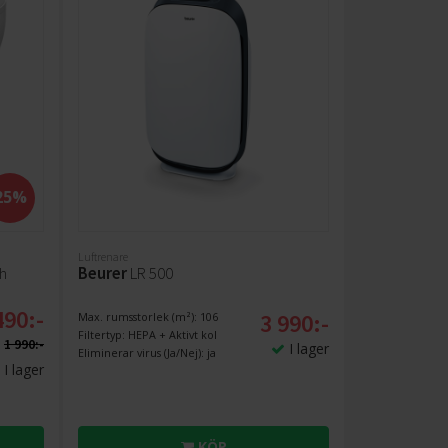
25%
Luftrenare
h
Beurer
LR 500
490:-
3 990:-
Max. rumsstorlek (m²): 106
Filtertyp: HEPA + Aktivt kol
1 990:-
I lager
Eliminerar virus (Ja/Nej): ja
I lager
KÖP