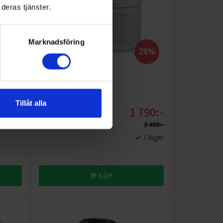
deras tjänster.
Marknadsföring
28%
Luftrenare
ktare
Duux
Bright Vit
Tillåt alla
545:-
1 790:-
Max. rumsstorlek (m²): 27
Filtertyp: H13 HEPA + aktivt
2 648:-
2 490:-
kol
I lager
KÖP