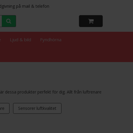
dgivning på mail & telefon
e
Ljud & bild
Fyndhörna
 är dessa produkter perfekt för dig. Allt från luftrenare
are
Sensorer luftkvalitet