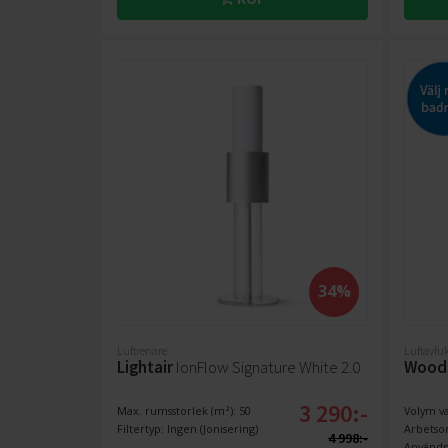
34%
Luftrenare
Luftavfu
Lightair
IonFlow Signature White 2.0
Wood
3 290:-
Max. rumsstorlek (m²): 50
Volym va
Filtertyp: Ingen (Jonisering)
Arbetso
4 998:-
Använd