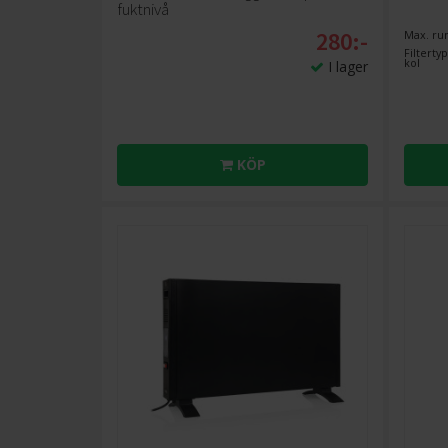
fuktnivå
280:-
Max. rum
Filterty
kol
I lager
KÖP