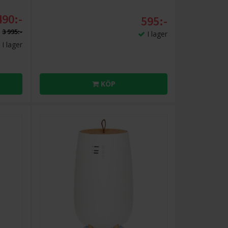
490:-
595:-
3 995:-
I lager
I lager
KÖP