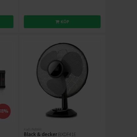
KÖP
38%
Kalluftsfläkt
Black & decker
BXDF41E