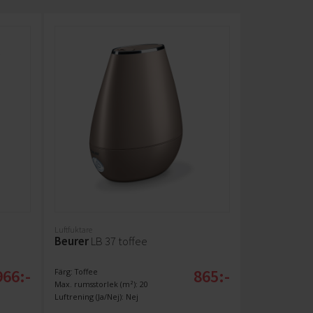
Luftfuktare
Beurer
LB 37 toffee
966:-
865:-
Färg: Toffee
Max. rumsstorlek (m²): 20
Luftrening (Ja/Nej): Nej