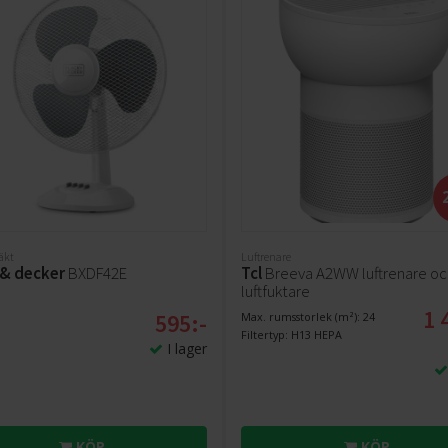
läkt
Luftrenare
 & decker
BXDF42E
Tcl
Breeva A2WW luftrenare oc
luftfuktare
1 
595:-
Max. rumsstorlek (m²): 24
Filtertyp: H13 HEPA
I lager
KÖP
KÖP