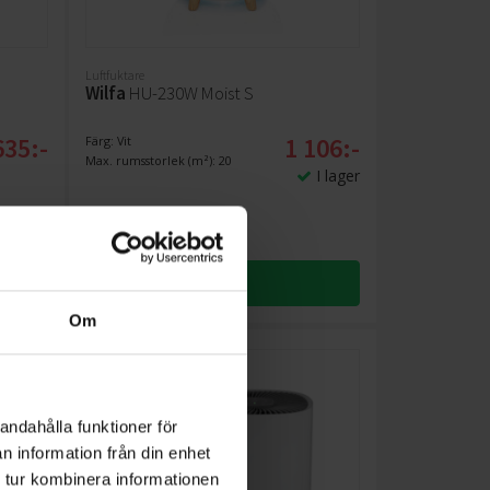
Luftfuktare
Wilfa
HU-230W Moist S
635:-
1 106:-
Färg: Vit
Max. rumsstorlek (m²): 20
I lager
KÖP
Om
andahålla funktioner för
n information från din enhet
 tur kombinera informationen