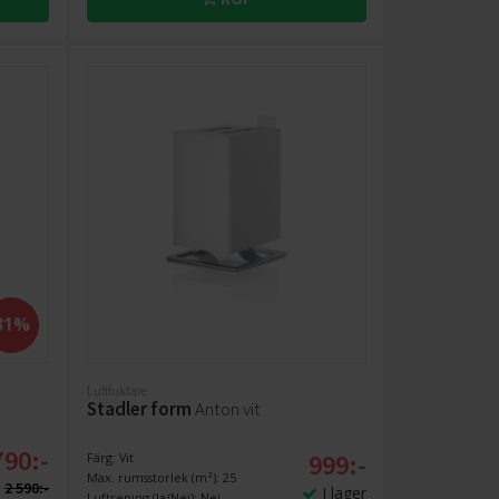
31%
Luftfuktare
Stadler form
Anton vit
790:-
999:-
Färg: Vit
Max. rumsstorlek (m²): 25
2 590:-
I lager
Luftrening (Ja/Nej): Nej