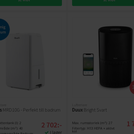
ktare
Luftrenare
s
MRD10G - Perfekt till badrum
Duux
Bright Svart
1 
2 702:-
ttentank (l): 2
Max. rumsstorlek (m²): 27
mråde (m²): 40
Filtertyp: H13 HEPA + aktivt
kol
I lager
ningsområde Badrum