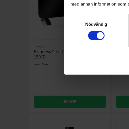
med annan information som du 
Samtyckesval
Nödvändig
Element
Luftfukt
Princess
Smart Glass Panel Heater
Beure
1500B
1 279:-
Färg: Svart
Färg: Vit
Max. rum
KÖP