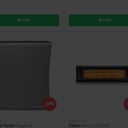
KÖP
KÖP
23%
re
Infravärmare
er form
Roger Vit
Veito
Aero S (2500W)