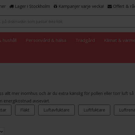
ner
Lager i Stockholm
Kampanjer varje vecka!
Offert & rå
 hushåll
Personvård & hälsa
Trädgård
Klimat & värm
 oss allt mer inomhus och är du extra känslig för pollen eller torr luft så
in energikostnad avsevärt.
tar
Fläkt
Luftavfuktare
Luftfuktare
Luftren