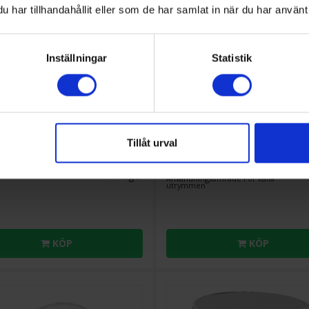
har tillhandahållit eller som de har samlat in när du har använt 
Inställningar
Statistik
are
Luftavfuktare
r
LB 45
Woods
WDD80 - Kompakt avfu
för kalla utrymmen
Tillåt urval
2 
932:-
Volym vattentank (l): 2
sstorlek (m²): 30
Arbetsområde (m²): 60
I lager
Användningsområde För kalla
utrymmen
KÖP
KÖP