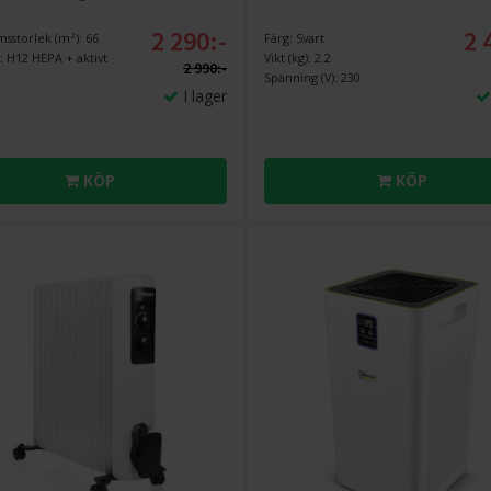
2 290:-
2 
sstorlek (m²): 66
Färg: Svart
p: H12 HEPA + aktivt
Vikt (kg): 2.2
2 990:-
Spänning (V): 230
I lager
KÖP
KÖP