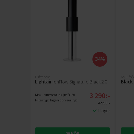
34%
Luftrenare
Kalluftsf
Lightair
IonFlow Signature Black 2.0
Black
3 290:-
Max. rumsstorlek (m²): 50
Filtertyp: Ingen (Jonisering)
4 998:-
I lager
KÖP