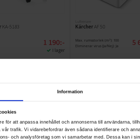
Luftrenare
r
KA-5183
Kärcher
AF 50
1 190:-
5 
Max. rumsstorlek (m²): 100
Eliminerar virus (Ja/Nej): Ja
I lager
KÖP
KÖP
Information
cookies
e för att anpassa innehållet och annonserna till användarna, tillh
vår trafik. Vi vidarebefordrar även sådana identifierare och anna
nnons- och analysföretag som vi samarbetar med. Dessa kan i sin