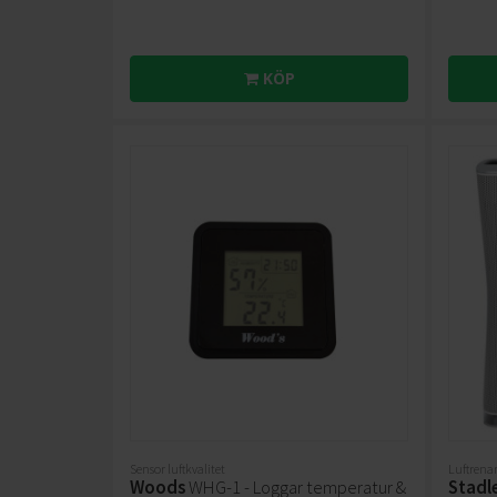
KÖP
Sensor luftkvalitet
Luftrena
Woods
WHG-1 - Loggar temperatur &
Stadl