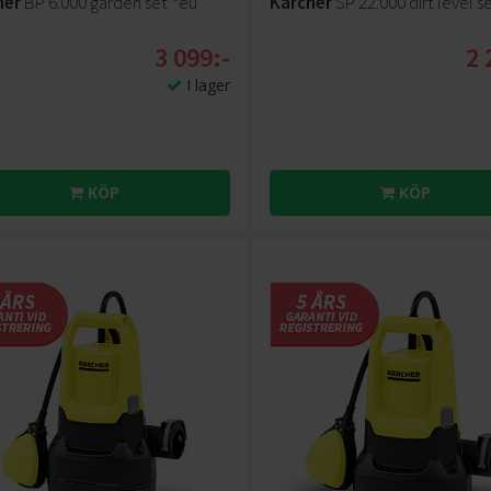
her
BP 6.000 garden set *eu
Kärcher
SP 22.000 dirt level s
3 099:-
2 
I lager
KÖP
KÖP