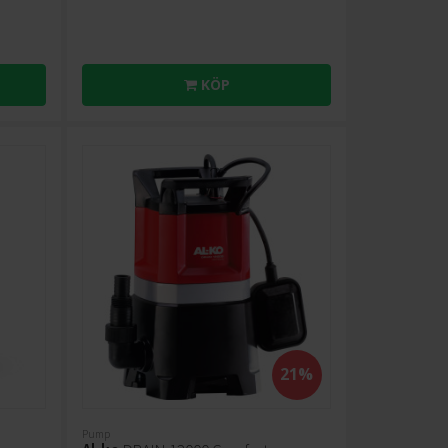
KÖP
21%
Pump