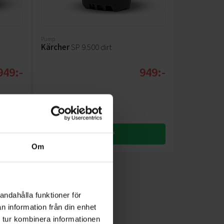
Pump
Kärcher
SP 9.500 dirt
949:-
949:-
KÖP
Om
andahålla funktioner för
n information från din enhet
 tur kombinera informationen