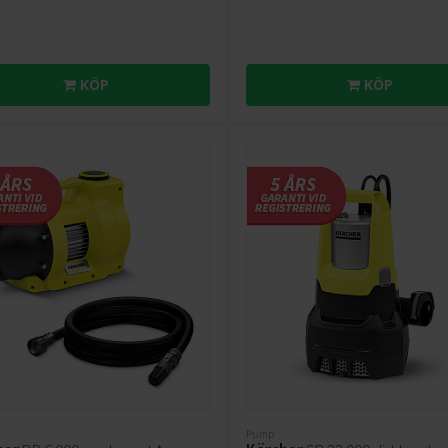
KÖP
KÖP
Pump