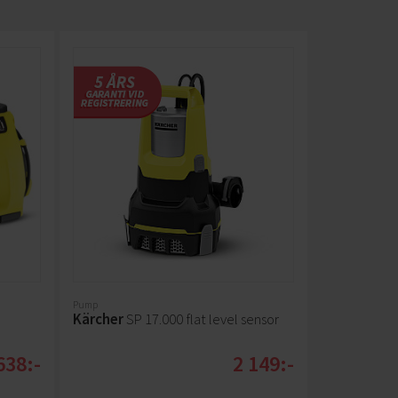
Pump
Kärcher
SP 17.000 flat level sensor
638:-
2 149:-