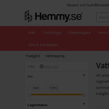
Vitvaror och hushållsmaski
Kök
Tvättstuga
Dammsugare
Hem &
Rea & Kampanjer
Trädgård
Vattenpump
Va
Filter
Att anv
Pris
regnvatt
sommarst
–
trädgård
Lagerstatus