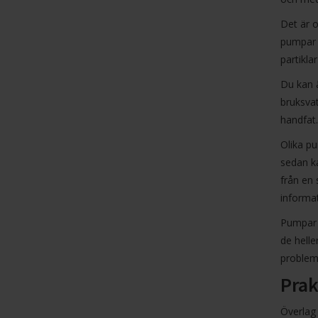
Det är o
pumpar 
partikla
Du kan 
bruksvat
handfat.
Olika pu
sedan ka
från en 
informat
Pumpar s
de helle
problem
Prak
Överlag 