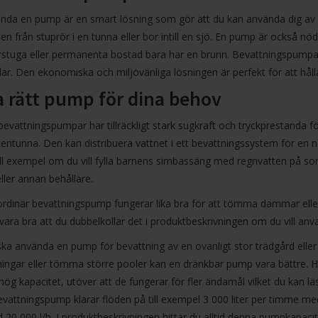
ända en pump är en smart lösning som gör att du kan använda dig av 
en från stuprör i en tunna eller bor intill en sjö. En pump är också n
uga eller permanenta bostad bara har en brunn. Bevattningspumpar är 
ar. Den ekonomiska och miljövänliga lösningen är perfekt för att hål
a rätt pump för dina behov
bevattningspumpar har tillräckligt stark sugkraft och tryckprestanda fö
entunna. Den kan distribuera vattnet i ett bevattningssystem för en no
ill exempel om du vill fylla barnens simbassäng med regnvatten på s
eller annan behållare.
ordinär bevattningspump fungerar lika bra för att tömma dammar elle
vara bra att du dubbelkollar det i produktbeskrivningen om du vill a
a använda en pump för bevattning av en ovanligt stor trädgård eller
ingar eller tömma större pooler kan en dränkbar pump vara bättre. H
ög kapacitet, utöver att de fungerar för fler ändamål vilket du kan 
evattningspump klarar flöden på till exempel 3 000 liter per timme me
20 000 l/h. I produktbeskrivningen hittar du alltid denna pumpkapacit