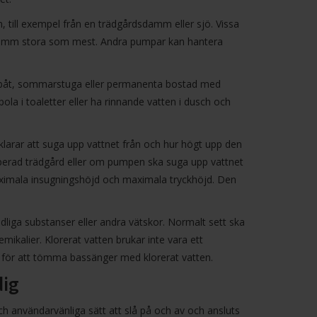
 till exempel från en trädgårdsdamm eller sjö. Vissa
är 5 mm stora som mest. Andra pumpar kan hantera
, båt, sommarstuga eller permanenta bostad med
ola i toaletter eller ha rinnande vatten i dusch och
larar att suga upp vattnet från och hur högt upp den
 kuperad trädgård eller om pumpen ska suga upp vattnet
aximala insugningshöjd och maximala tryckhöjd. Den
ndliga substanser eller andra vätskor. Normalt sett ska
emikalier. Klorerat vatten brukar inte vara ett
g för att tömma bassänger med klorerat vatten.
dig
h användarvänliga sätt att slå på och av och ansluts