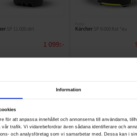
Pump
her
SP 11.000 dirt
Kärcher
SP 9.000 flat *eu
1 099:-
KÖP
KÖP
Information
cookies
e för att anpassa innehållet och annonserna till användarna, tillh
vår trafik. Vi vidarebefordrar även sådana identifierare och anna
nnons- och analysföretag som vi samarbetar med. Dessa kan i sin