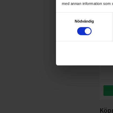
med annan information som du 
Samtyckesval
Nödvändig
Pump
Kärc
Köp