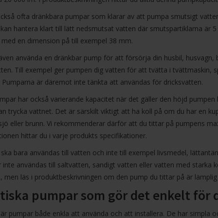
ckså ofta dränkbara pumpar som klarar av att pumpa smutsigt vatten,
kan hantera klart till lätt nedsmutsat vatten där smutspartiklarna 
r med en dimension på till exempel 38 mm.
även använda en dränkbar pump för att försörja din husbil, husvagn
ten. Till exempel ger pumpen dig vatten för att tvätta i tvättmaskin, sp
 Pumparna är däremot inte tänkta att användas för dricksvatten.
mpar har också varierande kapacitet när det gäller den höjd pumpen k
n trycka vattnet. Det är särskilt viktigt att ha koll på om du har en
sjö eller brunn. Vi rekommenderar därför att du tittar på pumpens m
ionen hittar du i varje produkts specifikationer.
ka bara användas till vatten och inte till exempel livsmedel, lättantä
r inte användas till saltvatten, sandigt vatten eller vatten med starka k
, men läs i produktbeskrivningen om den pump du tittar på är lämpli
tiska pumpar som gör det enkelt för 
är pumpar både enkla att använda och att installera. De har simpla oc