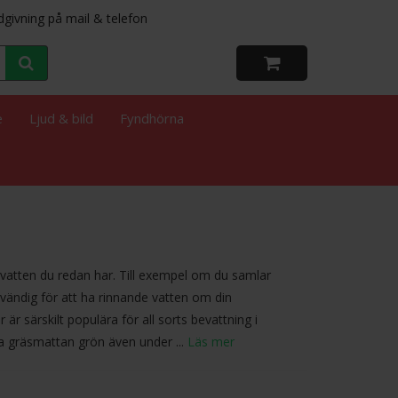
dgivning på mail & telefon
e
Ljud & bild
Fyndhörna
vatten du redan har. Till exempel om du samlar
ödvändig för att ha rinnande vatten om din
särskilt populära för all sorts bevattning i
la gräsmattan grön även under ...
Läs mer