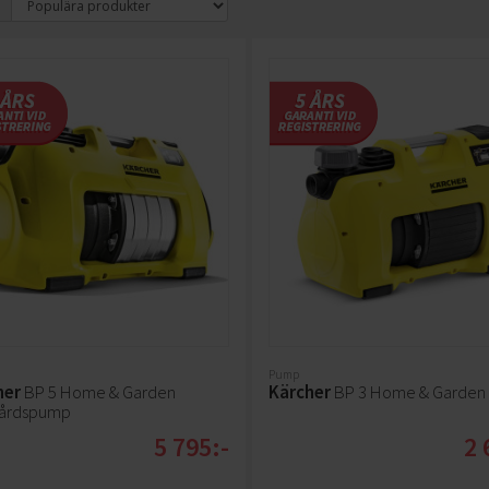
Pump
her
BP 5 Home & Garden
Kärcher
BP 3 Home & Garden
gårdspump
5 795:-
2 