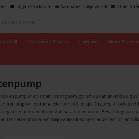
ner
Lager i Stockholm
Kampanjer varje vecka!
Offert & rå
 hushåll
Personvård & hälsa
Trädgård
Klimat & värm
ttenpump
ända en pump är en smart lösning som gör att du kan använda dig av 
en från stuprör i en tunna eller bor intill en sjö. En pump är också n
uga eller permanenta bostad bara har en brunn. Bevattningspumpar är 
ar. Den ekonomiska och miljövänliga lösningen är perfekt för att hål