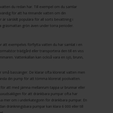
vatten du redan har. Till exempel om du samlar
ödvändig för att ha rinnande vatten om din
särskilt populära för all sorts bevattning i
la gräsmattan grön även under torra perioder.
r att exempelvis förflytta vatten du har samlat i en
rmalstor trädgård eller transportera den till en viss
ommaren. Vattenkällan kan också vara en sjö, brunn,
r små bassänger. De klarar ofta klorerat vatten men
nvända din pump för att tömma klorerat poolvatten.
 för att med jämna mellanrum tappa ur brunnar eller
uvudsakligen för att dränkbara pumpar ofta har
läsa mer om i underkategorin för dränkbara pumpar. En
dan dränkningsbara pumpar kan klara 6 000 eller till
et.