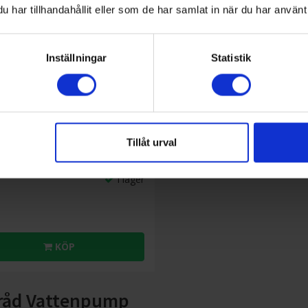
har tillhandahållit eller som de har samlat in när du har använt 
Inställningar
Statistik
her
BP 4.500 garden eu
Tillåt urval
1 449:-
I lager
KÖP
råd Vattenpump