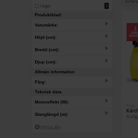
Sortera
3
I lager
Produktblad:
Varumärke:
1
AL-KO
Höjd (cm):
9
Kärcher
–
Bredd (cm):
–
Djup (cm):
Allmän information
–
Färg:
17.9
18.5
22
22.7
23
23.2
23.9
38.4
Teknisk data
8
Gul
Motoreffekt (W):
1
Röd
Pump
Kärc
–
Slanglängd (m):
träd
–