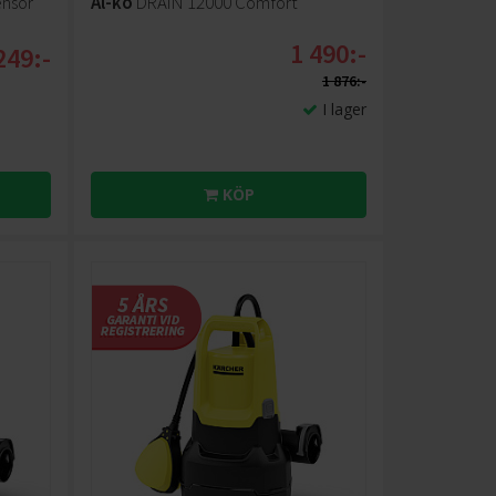
ensor
Al-ko
DRAIN 12000 Comfort
1 490:-
249:-
1 876:-
I lager
KÖP