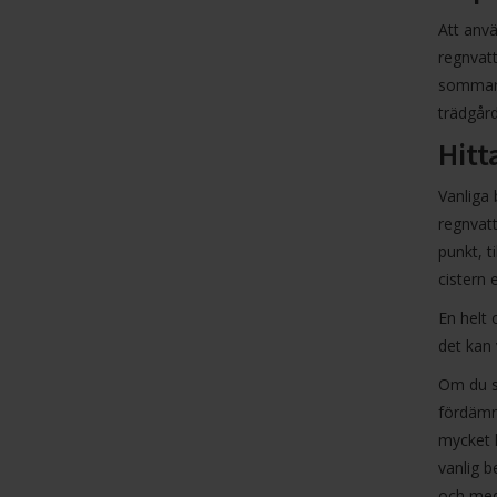
Att anv
regnvatt
sommarst
trädgård
Hitt
Vanliga 
regnvatt
punkt, t
cistern 
En helt 
det kan 
Om du sk
fördämn
mycket h
vanlig b
och med 