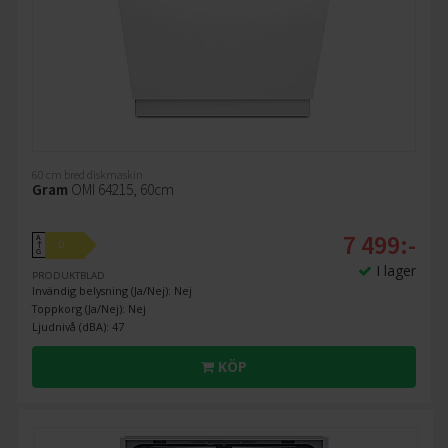
60 cm bred diskmaskin
Gram
OMI 64215, 60cm
7 499:-
A
D
↑
G
I lager
PRODUKTBLAD
Invändig belysning (Ja/Nej): Nej
Toppkorg (Ja/Nej): Nej
Ljudnivå (dBA): 47
KÖP