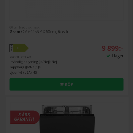
60 cm bred diskmaskin
Gram
OM 64456 R X 60cm, Rostfri
9 899:-
A
C
↑
G
I lager
PRODUKTBLAD
Invändig belysning (Ja/Nej): Nej
Toppkorg (Ja/Nej): Ja
Ljudnivå (dBA): 45
KÖP