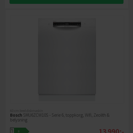
60 cm bred diskmaskin
Bosch
SMU6ZCW10S - Serie 6, toppkorg, Wifi, Zeolith &
belysning
13 990:-
A
B
↑