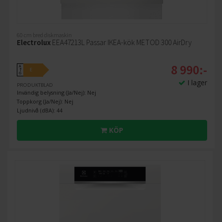
60 cm bred diskmaskin
Electrolux
EEA47213L Passar IKEA-kök METOD 300 AirDry
8 990:-
A
E
↑
G
I lager
PRODUKTBLAD
Invändig belysning (Ja/Nej): Nej
Toppkorg (Ja/Nej): Nej
Ljudnivå (dBA): 44
KÖP