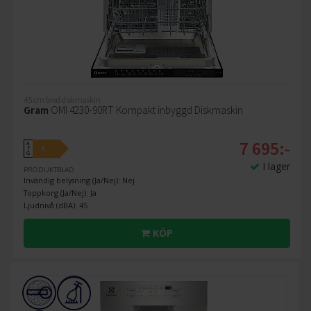
45 cm bred diskmaskin
Gram
OMI 4230-90RT Kompakt inbyggd Diskmaskin
7 695:-
A
E
↑
G
I lager
PRODUKTBLAD
Invändig belysning (Ja/Nej): Nej
Toppkorg (Ja/Nej): Ja
Ljudnivå (dBA): 45
KÖP