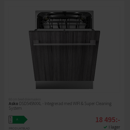
60 cm bred diskmaskin
Asko
DSD545NXXL - Integrerad med WIFI & Super Cleaning
System
18 495:-
A
A
↑
G
I lager
PRODUKTBLAD