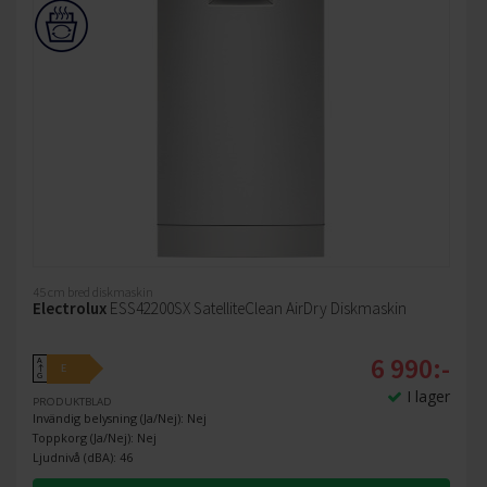
45 cm bred diskmaskin
Electrolux
ESS42200SX SatelliteClean AirDry Diskmaskin
6 990:-
A
E
↑
G
I lager
PRODUKTBLAD
Invändig belysning (Ja/Nej): Nej
Toppkorg (Ja/Nej): Nej
Ljudnivå (dBA): 46