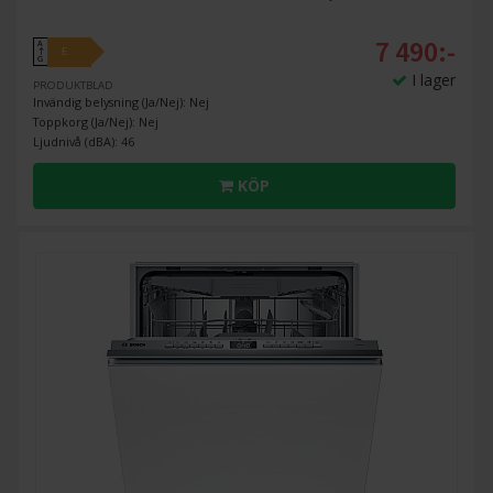
7 490:-
A
E
↑
G
I lager
PRODUKTBLAD
Invändig belysning (Ja/Nej): Nej
Toppkorg (Ja/Nej): Nej
Ljudnivå (dBA): 46
KÖP