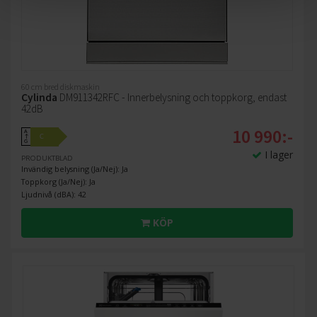
60 cm bred diskmaskin
Cylinda
DM911342RFC - Innerbelysning och toppkorg, endast
42dB
10 990:-
A
C
↑
G
I lager
PRODUKTBLAD
Invändig belysning (Ja/Nej): Ja
Toppkorg (Ja/Nej): Ja
Ljudnivå (dBA): 42
KÖP