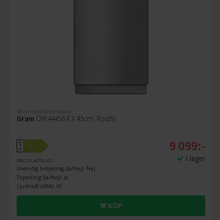
45 cm bred diskmaskin
Gram
OM 44456 R X 45cm, Rostfri
9 099:-
A
C
↑
G
I lager
PRODUKTBLAD
Invändig belysning (Ja/Nej): Nej
Toppkorg (Ja/Nej): Ja
Ljudnivå (dBA): 45
KÖP