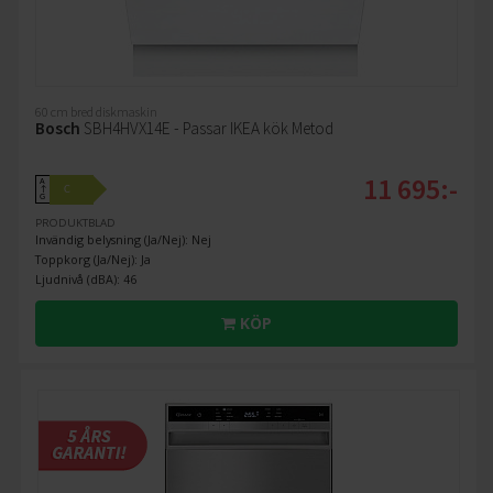
60 cm bred diskmaskin
Bosch
SBH4HVX14E - Passar IKEA kök Metod
11 695:-
A
C
↑
G
PRODUKTBLAD
Invändig belysning (Ja/Nej): Nej
Toppkorg (Ja/Nej): Ja
Ljudnivå (dBA): 46
KÖP