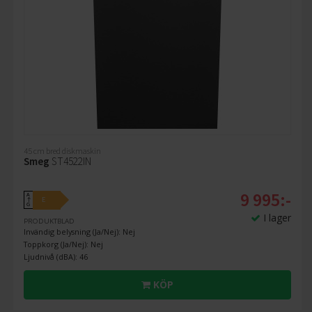
45 cm bred diskmaskin
Smeg
ST4522IN
9 995:-
A
E
↑
G
I lager
PRODUKTBLAD
Invändig belysning (Ja/Nej): Nej
Toppkorg (Ja/Nej): Nej
Ljudnivå (dBA): 46
KÖP