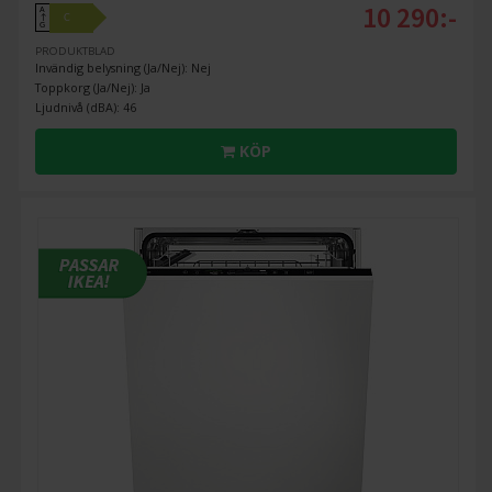
10 290:-
A
C
↑
G
PRODUKTBLAD
Invändig belysning (Ja/Nej): Nej
Toppkorg (Ja/Nej): Ja
Ljudnivå (dBA): 46
KÖP