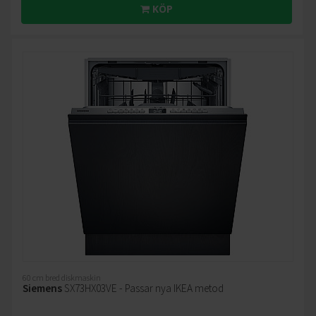
KÖP
60 cm bred diskmaskin
Siemens
SX73HX03VE - Passar nya IKEA metod