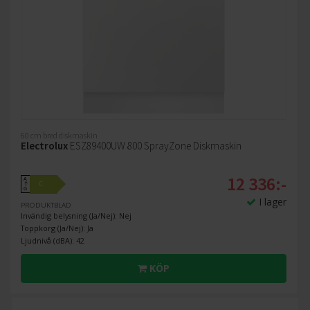
60 cm bred diskmaskin
Electrolux
ESZ89400UW 800 SprayZone Diskmaskin
12 336:-
A
C
↑
G
I lager
PRODUKTBLAD
Invändig belysning (Ja/Nej): Nej
Toppkorg (Ja/Nej): Ja
Ljudnivå (dBA): 42
KÖP