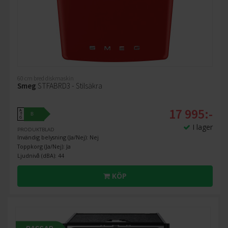
60 cm bred diskmaskin
Smeg
STFABRD3 - Stilsäkra
17 995:-
A
B
↑
G
I lager
PRODUKTBLAD
Invändig belysning (Ja/Nej): Nej
Toppkorg (Ja/Nej): Ja
Ljudnivå (dBA): 44
KÖP