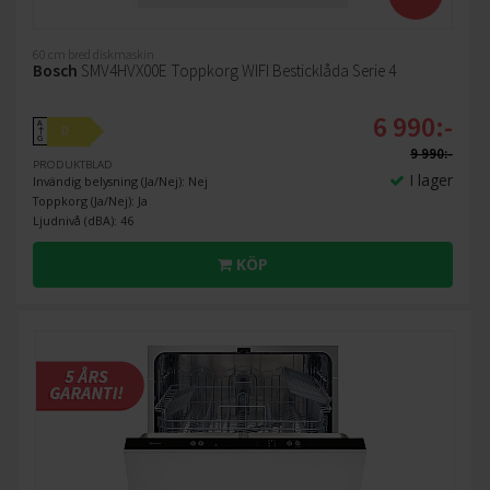
60 cm bred diskmaskin
Bosch
SMV4HVX00E Toppkorg WIFI Besticklåda Serie 4
6 990:-
A
D
↑
G
9 990:-
PRODUKTBLAD
I lager
Invändig belysning (Ja/Nej): Nej
Toppkorg (Ja/Nej): Ja
Ljudnivå (dBA): 46
KÖP