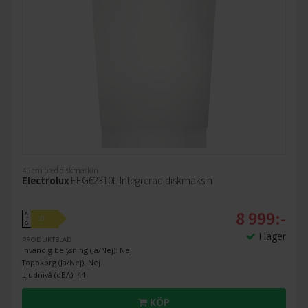
45 cm bred diskmaskin
Electrolux
EEG62310L Integrerad diskmaksin
8 999:-
A
D
↑
G
I lager
PRODUKTBLAD
Invändig belysning (Ja/Nej): Nej
Toppkorg (Ja/Nej): Nej
Ljudnivå (dBA): 44
KÖP