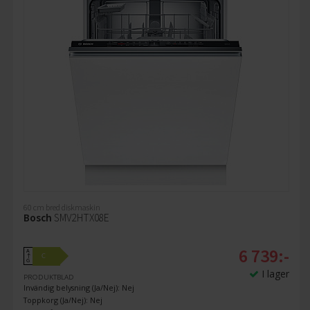
60 cm bred diskmaskin
Bosch
SMV2HTX08E
6 739:-
A
C
↑
G
I lager
PRODUKTBLAD
Invändig belysning (Ja/Nej): Nej
Toppkorg (Ja/Nej): Nej