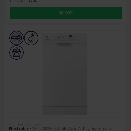
Ljudnivå (dBA): 46
KÖP
45 cm bred diskmaskin
Electrolux
ESS42200SW SatelliteClean AirDry Diskmaskin