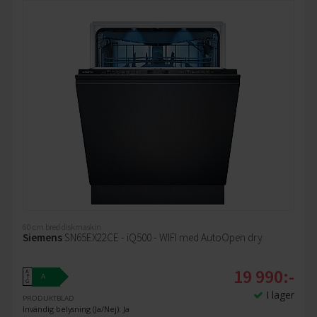
60 cm bred diskmaskin
Siemens
SN65EX22CE - iQ500 - WIFI med AutoOpen dry
19 990:-
A
A
↑
G
I lager
PRODUKTBLAD
Invändig belysning (Ja/Nej): Ja