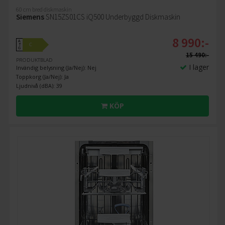
60 cm bred diskmaskin
Siemens
SN15ZS01CS iQ500 Underbyggd Diskmaskin
8 990:-
A
C
↑
G
15 490:-
PRODUKTBLAD
I lager
Invändig belysning (Ja/Nej): Nej
Toppkorg (Ja/Nej): Ja
Ljudnivå (dBA): 39
KÖP