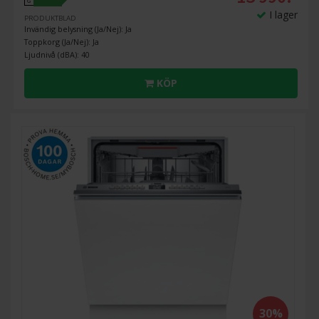
G
I lager
PRODUKTBLAD
Invändig belysning (Ja/Nej): Ja
Toppkorg (Ja/Nej): Ja
Ljudnivå (dBA): 40
KÖP
30%