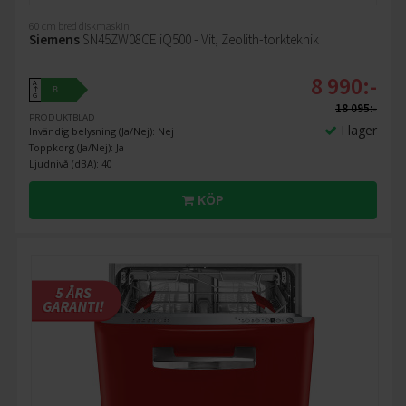
60 cm bred diskmaskin
Siemens
SN45ZW08CE iQ500 - Vit, Zeolith-torkteknik
8 990:-
A
B
↑
G
18 095:-
PRODUKTBLAD
I lager
Invändig belysning (Ja/Nej): Nej
Toppkorg (Ja/Nej): Ja
Ljudnivå (dBA): 40
KÖP