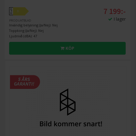
7 199:-
A
D
↑
G
I lager
PRODUKTBLAD
Invändig belysning (Ja/Nej): Nej
Toppkorg (Ja/Nej): Nej
Ljudnivå (dBA): 47
KÖP