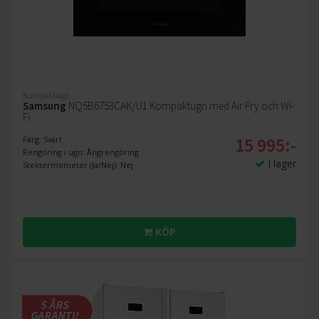
Kompaktugn
Samsung
NQ5B6753CAK/U1 Kompaktugn med Air Fry och Wi-
Fi
15 995:-
Färg: Svart
Rengöring i ugn: Ångrengöring
I lager
Stektermometer (Ja/Nej): Nej
KÖP