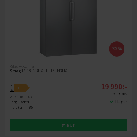
32%
Paket kyl och frys
Smeg
FS18EV3HX - FF18EN3HX
19 990:-
A
E
↑
G
29 490:-
PRODUKTBLAD
I lager
Färg: Rostfri
Höjd (cm): 186
KÖP