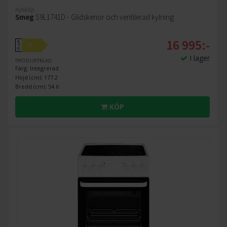
Kylskåp
Smeg
S9L1741D - Glidskenor och ventilerad kylning
16 995:-
A
D
↑
G
I lager
PRODUKTBLAD
Färg: Integrerad
Höjd (cm): 177.2
Bredd (cm): 54.6
KÖP