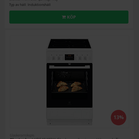
Typ av häll: Induktionshäll
KÖP
13%
Glaskeramikspis