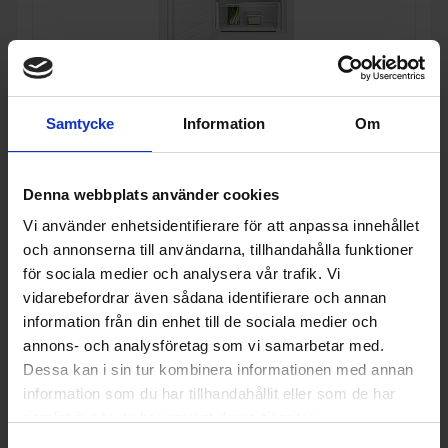
Frysskåp
Samtycke
Information
Om
Electrolux
LUT2NE32W Fristående Frysskåp NoFrost
7 225:-
A
E
↑
Denna webbplats använder cookies
G
I lager
PRODUKTBLAD
Vi använder enhetsidentifierare för att anpassa innehållet
Färg: Vit
Höjd (cm): 155
och annonserna till användarna, tillhandahålla funktioner
Bredd (cm): 59.5
för sociala medier och analysera vår trafik. Vi
vidarebefordrar även sådana identifierare och annan
KÖP
information från din enhet till de sociala medier och
annons- och analysföretag som vi samarbetar med.
Dessa kan i sin tur kombinera informationen med annan
information som du har tillhandahållit eller som de har
samlat in när du har använt deras tjänster.