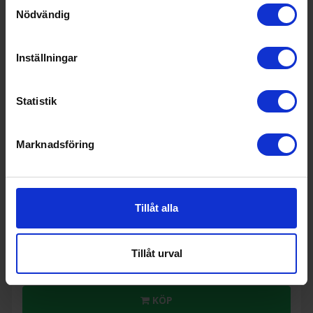
Samtyckesval
Nödvändig
Inställningar
Statistik
21%
Marknadsföring
Frys över kylskåp
Smeg
FAB30RBE5
19 490:-
Tillåt alla
A
D
↑
G
24 595:-
PRODUKTBLAD
I lager
Ljudnivå (dBA): 37
Tillåt urval
Höjd (cm): 172
No Frost: (Ja/Nej): Nej
KÖP