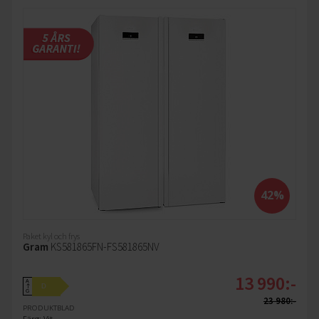
42%
Paket kyl och frys
Gram
KS581865FN-FS581865NV
13 990:-
A
D
↑
G
23 980:-
PRODUKTBLAD
Färg: Vit