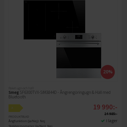
20%
Paket ugn och häll
Smeg
SF6300TVX-SIM3844D - Ångrengöringugn & Häll med
Bluetooth
19 990:-
A
24 985:-
PRODUKTBLAD
I lager
Ångfunktion (Ja/Nej): Nej
Stektermometer (Ja/Nej): Nej