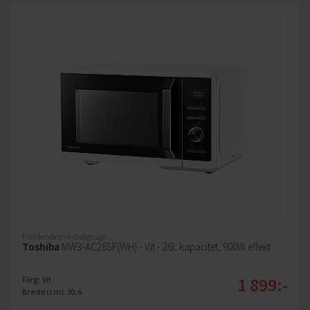
Fristående mikrovågsugn
Toshiba
MW3-AC26SF(WH) - Vit - 26L kapacitet, 900W effekt
1 899:-
Färg: Vit
Bredd (cm): 30.6