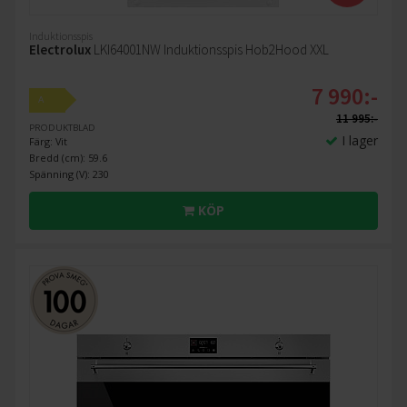
Induktionsspis
Electrolux
LKI64001NW Induktionsspis Hob2Hood XXL
7 990:-
A
11 995:-
PRODUKTBLAD
I lager
Färg: Vit
Bredd (cm): 59.6
Spänning (V): 230
KÖP