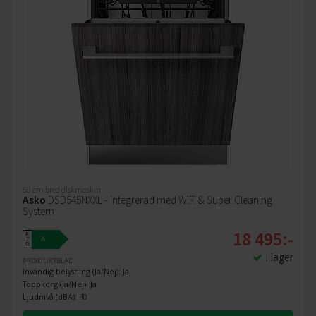
60 cm bred diskmaskin
Asko
DSD545NXXL - Integrerad med WIFI & Super Cleaning
System
18 495:-
A
A
↑
G
I lager
PRODUKTBLAD
Invändig belysning (Ja/Nej): Ja
Toppkorg (Ja/Nej): Ja
Ljudnivå (dBA): 40