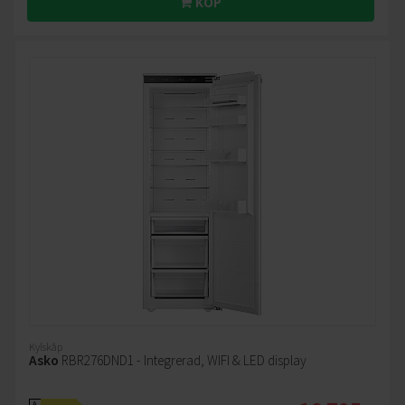
KÖP
Kylskåp
Asko
RBR276DND1 - Integrerad, WIFI & LED display
A