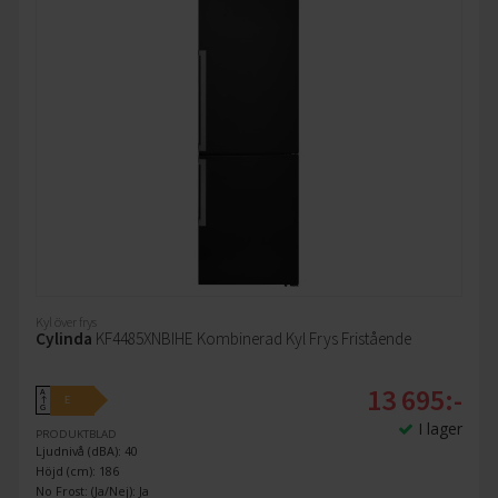
Kyl över frys
Cylinda
KF4485XNBIHE Kombinerad Kyl Frys Fristående
13 695:-
A
E
↑
G
I lager
PRODUKTBLAD
Ljudnivå (dBA): 40
Höjd (cm): 186
No Frost: (Ja/Nej): Ja