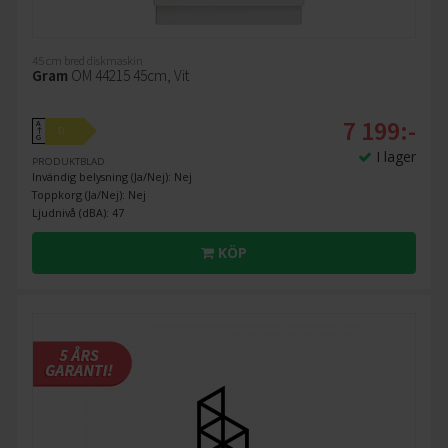
45 cm bred diskmaskin
Gram
OM 44215 45cm, Vit
7 199:-
A
D
↑
G
I lager
PRODUKTBLAD
Invändig belysning (Ja/Nej): Nej
Toppkorg (Ja/Nej): Nej
Ljudnivå (dBA): 47
KÖP