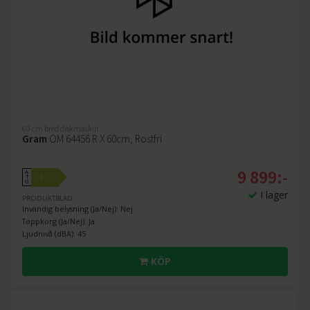
60 cm bred diskmaskin
Gram
OM 64456 R X 60cm, Rostfri
9 899:-
A
C
↑
G
I lager
PRODUKTBLAD
Invändig belysning (Ja/Nej): Nej
Toppkorg (Ja/Nej): Ja
Ljudnivå (dBA): 45
KÖP