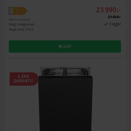
23 990:-
A
E
↑
G
24 630:-
PRODUKTBLAD
I lager
Färg: Integrerad
Höjd (cm): 177.2
KÖP