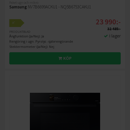
Paket ugn och mikro
Samsung
NV7B6699ACKU1 - NQ5B6753CAKU1
23 990:-
+
A
32 485:-
PRODUKTBLAD
I lager
Ångfunktion (Ja/Nej): Ja
Rengöring i ugn: Pyrolys - självrengörande
Stektermometer (Ja/Nej): Nej
KÖP