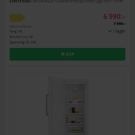
Electrolux
LKR540402W Glaskeramikspis med Ugn och Timer
6 990:-
A
7 995:-
PRODUKTBLAD
I lager
Färg: Vit
Bredd (cm): 50
Spänning (V): 230
KÖP