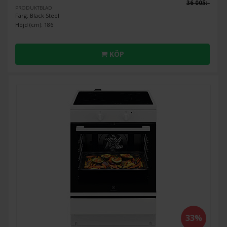
36 005:-
PRODUKTBLAD
Färg: Black Steel
Höjd (cm): 186
KÖP
33%