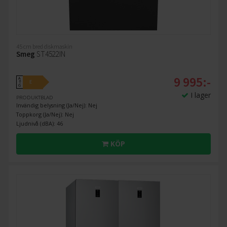
45 cm bred diskmaskin
Smeg
ST4522IN
9 995:-
A
E
↑
G
I lager
PRODUKTBLAD
Invändig belysning (Ja/Nej): Nej
Toppkorg (Ja/Nej): Nej
Ljudnivå (dBA): 46
KÖP