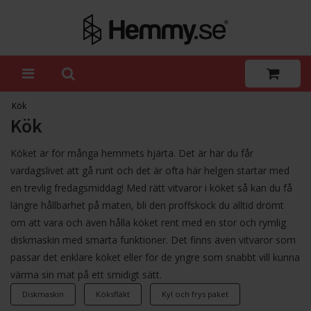
Kök
Kök
Köket är för många hemmets hjärta. Det är här du får
vardagslivet att gå runt och det är ofta här helgen startar med
en trevlig fredagsmiddag! Med rätt vitvaror i köket så kan du få
längre hållbarhet på maten, bli den proffskock du alltid drömt
om att vara och även hålla köket rent med en stor och rymlig
diskmaskin med smarta funktioner. Det finns även vitvaror som
passar det enklare köket eller för de yngre som snabbt vill kunna
värma sin mat på ett smidigt sätt.
Diskmaskin
Köksfläkt
Kyl och frys paket