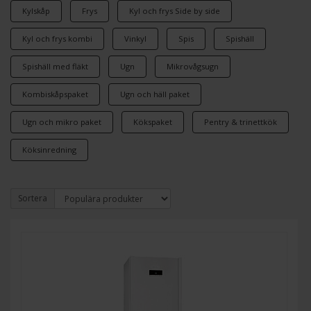
Kylskåp
Frys
Kyl och frys Side by side
Kyl och frys kombi
Vinkyl
Spis
Spishäll
Spishäll med fläkt
Ugn
Mikrovågsugn
Kombiskåpspaket
Ugn och häll paket
Ugn och mikro paket
Kökspaket
Pentry & trinettkök
Köksinredning
Sortera