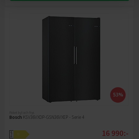
53%
Paket kyl och frys
Bosch
KSV36VXDP-GSN36VXEP - Serie 4
16 990:-
A
D
↑
G