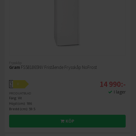
Frysskåp
Gram
FS581865NV Fristående Frysskåp NoFrost
14 990:-
A
D
↑
G
I lager
PRODUKTBLAD
Färg: Vit
Höjd (cm): 186
Bredd (cm): 59.5
KÖP