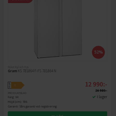
52%
Paket kyl och frys
Gram
KS 781864 F-FS 781864 N
12 990:-
A
E
↑
G
26 980:-
PRODUKTBLAD
I lager
Färg: Vit
Höjd (cm): 186
Garanti: 5års garanti vid registrering