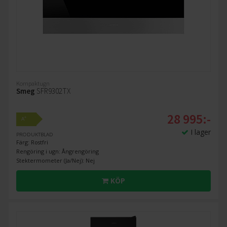
Kompaktugn
Smeg
SFR9302TX
28 995:-
+
A
I lager
PRODUKTBLAD
Färg: Rostfri
Rengöring i ugn: Ångrengöring
Stektermometer (Ja/Nej): Nej
KÖP