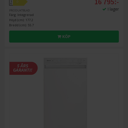
16 795:-
D
↑
G
I lager
PRODUKTBLAD
Färg: Integrerad
Höjd (cm): 177.2
Bredd (cm): 55.7
KÖP