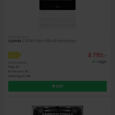
Glaskeramikspis
Cylinda
S 6354 K 50cm 400volt Keramikspis
8 795:-
A
I lager
PRODUKTBLAD
Färg: Vit
Bredd (cm): 50
Spänning (V): 400
KÖP