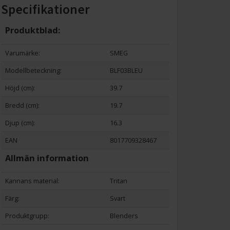
Specifikationer
Produktblad:
Varumärke:
SMEG
Modellbeteckning:
BLF03BLEU
Höjd (cm):
39.7
Bredd (cm):
19.7
Djup (cm):
16.3
EAN
8017709328467
Allmän information
Kannans material:
Tritan
Färg:
Svart
Produktgrupp:
Blenders