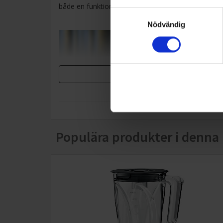
både en funktionell och stilfull detalj i köket.
Samtyckesval
Nödvändig
Populära produkter i denna 
Hållbart material Tritan Renew
Kannan är tillverkad av Tritan Renew, ett innovativt
material som består av femtio procent återvunnet
innehåll genom Eastmans molekylära