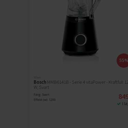
återvinningsteknologi. Detta bidrar till att minska
plastavfall och skydda miljön. Materialet är hållbart
BPA-fritt och tål maskindisk vilket gör det både
praktiskt och långlivat.
55
Mixer
Bosch
MMB6141B - Serie 4 vitaPower - Kraftfull 1
W, Svart
849
Färg: Svart
Effekt (w): 1200
I l