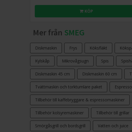
KÖP
Mer från
SMEG
Diskmaskin
Frys
Köksfläkt
Köksp
Kylskåp
Mikrovågsugn
Spis
Spishä
Diskmaskin 45 cm
Diskmaskin 60 cm
T
Tvättmaskin och torktumlare paket
Espresso
Tillbehör till kaffebryggare & espressomaskiner
Tillbehör kolsyremaskiner
Tillbehör till grillar
Smörgåsgrill och bordsgrill
Vatten och juice