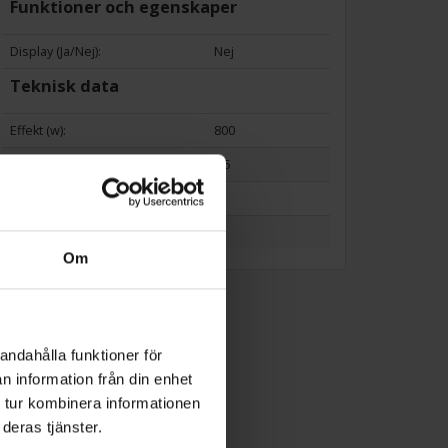
Funktioner och egenskaper
Display (Ja/Nej):
Nej
Teknisk data
Effekt (w):
800
Behållarvolym (l):
1.5
Antal inställningsnivåer (st):
4
Vikt (kg):
5
Om
andahålla funktioner för
n information från din enhet
 tur kombinera informationen
deras tjänster.