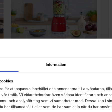
Förbättrad prestanda
Blendern erbjuder tre olika intensitetsnivåer som gör
Information
det möjligt att anpassa konsistensen efter dina
önskemål. Den är utrustad med en
Autocleanfunktion som gör rengöringen snabb och
cookies
smidig, något som är särskilt praktiskt när du vill
e för att anpassa innehållet och annonserna till användarna, tillh
ör
tillaga flera recept efter varandra. De rostfria
vår trafik. Vi vidarebefordrar även sådana identifierare och anna
knivarna drivs av fyra manuella hastigheter som ger
nnons- och analysföretag som vi samarbetar med. Dessa kan i sin
jämna resultat även vid små mängder mat. Med
har tillhandahållit eller som de har samlat in när du har använt 
blenderns mjuka uppstart kan du stegvis öka