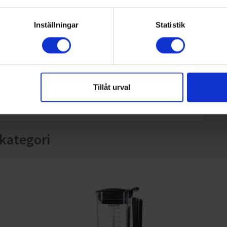
hastigheten tills du når den nivå du behöver, vilket
ger större kontroll och precision.
Inställningar
Statistik
Läs mer
Tillåt urval
kategori
Bottle to Go praktisk smoothieflaska
Det smarta tillbehöret Bottle to Go gör det möjligt
att mixa direkt i flaskan och ta med sig smoothien
vart man vill. Flaskan rymmer 0,6 liter och är