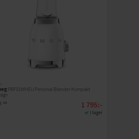
er
meg
PBF01WHEU Personal Blender Kompakt
sign
1 795:-
: Vit
I lager