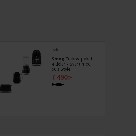
Paket
Smeg
Frukostpaket
4 delar - Svart med
50's Style
7 490:-
9 480:-