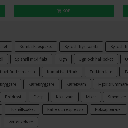
KÖP
aket
Kombiskåpspaket
Kyl och frys kombi
Kyl och f
ll
Spishäll med fläkt
Ugn
Ugn och häll paket
U
illbehör diskmaskin
Kombi tvätt/tork
Torktumlare
T
bryggare
Kaffebryggare
Kaffekvarn
Mjölkskummare
Brödrost
Elvisp
Köttkvarn
Mixer
Stavmixer
Hushållspaket
Kaffe och espresso
Köksapparater
Vattenkokare