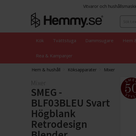
Vitvaror och hushållsmaski
Kök
Tvättstuga
Dammsugare
Hem &
Rea & Kampanjer
Hem & hushåll
Köksapparater
Mixer
Mixer
SMEG -
BLF03BLEU Svart
Högblank
Retrodesign
Blender