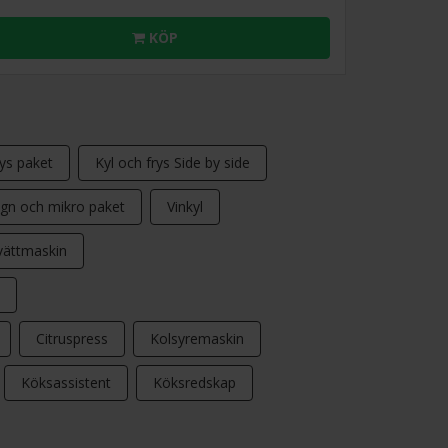
KÖP
rys paket
Kyl och frys Side by side
gn och mikro paket
Vinkyl
vättmaskin
Citruspress
Kolsyremaskin
Köksassistent
Köksredskap