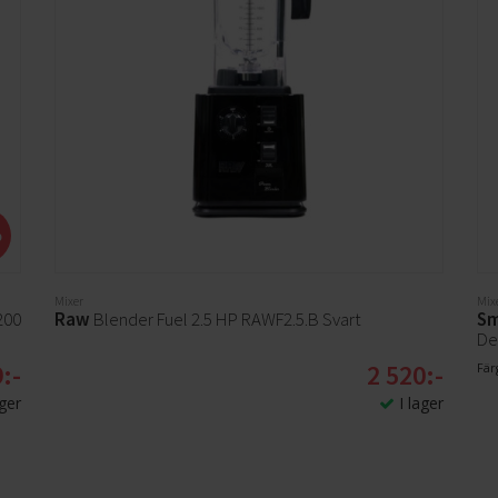
tillverkad av Tritan Renew. När mixningen är klar
,
lossar man enkelt knivbladen och stänger flaskan
med dess pip och lock. Tack vare den ergonomiska
designen är den enkel att ta med oavsett om du är
på gymmet, bär den i ryggsäcken eller använder den
på jobbet.
%
Mixer
Mix
200
Raw
Blender Fuel 2.5 HP RAWF2.5.B Svart
S
De
:-
2 520:-
Färg
ager
I lager