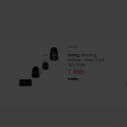
Paket
Smeg
Morning
Deluxe - Svart med
50's Style
7 490:-
9 880:-