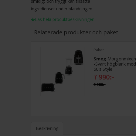
smidigt och tryggt kan tillsätta
ingredienser under blandningen.
Läs hela produktbeskrivningen
Relaterade produkter och paket
Paket
Smeg
Morgonmixen
-Svart högblank med
50's Style
7 990:-
9 980:-
Beskrivning