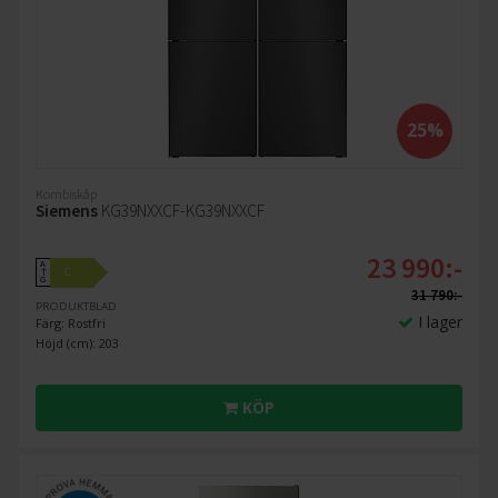
25%
Kombiskåp
Siemens
KG39NXXCF-KG39NXXCF
23 990:-
A
C
↑
G
31 790:-
PRODUKTBLAD
I lager
Färg: Rostfri
Höjd (cm): 203
KÖP