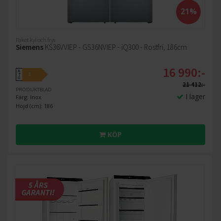
21%
Paket kyl och frys
Siemens
KS36VVIEP - GS36NVIEP - iQ300 - Rostfri, 186cm
16 990:-
A
E
↑
G
21 412:-
PRODUKTBLAD
I lager
Färg: Inox
Höjd (cm): 186
KÖP