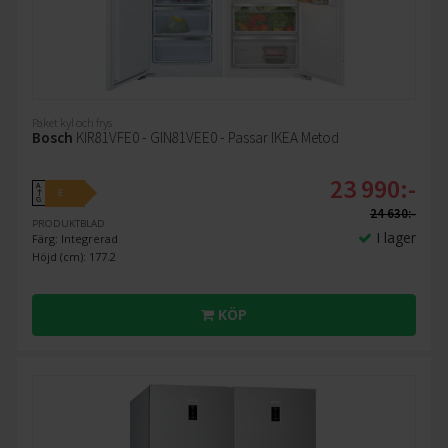
Paket kyl och frys
Bosch
KIR81VFE0 - GIN81VEE0 - Passar IKEA Metod
23 990:-
A
E
↑
G
24 630:-
PRODUKTBLAD
I lager
Färg: Integrerad
Höjd (cm): 177.2
KÖP