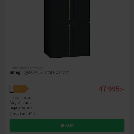
French door side by side
Smeg
FQ60CAO6 Total No Frost
47 995:-
A
E
↑
G
PRODUKTBLAD
Färg: Antracit
Höjd (cm): 187
Bredd (cm): 91.5
KÖP