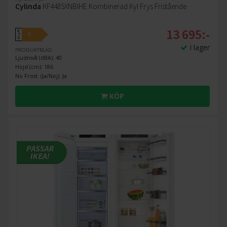
Cylinda
KF4485XNBIHE Kombinerad Kyl Frys Fristående
13 695:-
A
E
↑
G
I lager
PRODUKTBLAD
Ljudnivå (dBA): 40
Höjd (cm): 186
No Frost: (Ja/Nej): Ja
KÖP