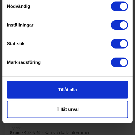
Samtyckesval
Nödvändig
KÖP
Inställningar
Statistik
Marknadsföring
Tillåt alla
Tillåt urval
Frysbox
Gram
FB 3297-95 - Kan stå i kalla utrymmen