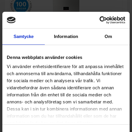
Samtycke
Information
Om
Denna webbplats använder cookies
Vi använder enhetsidentifierare för att anpassa innehållet
och annonserna till användarna, tillhandahålla funktioner
för sociala medier och analysera vår trafik. Vi
vidarebefordrar även sådana identifierare och annan
Kyl över frys
Bosch
KGN367ICT Kombinerad Kyl/Frys med NoFrost Serie 4
information från din enhet till de sociala medier och
annons- och analysföretag som vi samarbetar med.
14 999:-
A
Dessa kan i sin tur kombinera informationen med annan
C
↑
G
information som du har tillhandahållit eller som de har
I lager
PRODUKTBLAD
Ljudnivå (dBA): 35
samlat in när du har använt deras tjänster.
Höjd (cm): 186