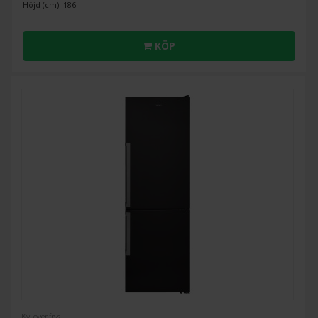
Höjd (cm): 186
KÖP
Kyl över frys