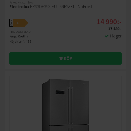
Paket kyl och frys
Electrolux
ERS3DE39X-EUT6NE28X1 - NoFrost
14 990:-
A
E
↑
G
17 480:-
PRODUKTBLAD
I lager
Färg: Rostfri
Höjd (cm): 186
KÖP