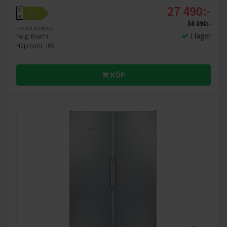
27 490:-
A
C
↑
G
36 090:-
PRODUKTBLAD
I lager
Färg: Rostfri
Höjd (cm): 186
KÖP