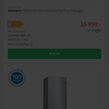
Kyl över frys
Siemens
KI86NVSE0 Kombinerad Kyl/Frys Inbyggd
15 990:-
A
E
↑
G
I lager
PRODUKTBLAD
Ljudnivå (dBA): 35
Höjd (cm): 177.2
No Frost: (Ja/Nej): Ja
KÖP