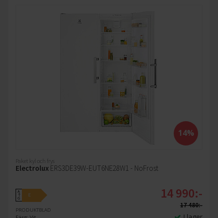
14%
Paket kyl och frys
Electrolux
ERS3DE39W-EUT6NE28W1 - NoFrost
14 990:-
A
E
↑
G
17 480:-
PRODUKTBLAD
I lager
Färg: Vit