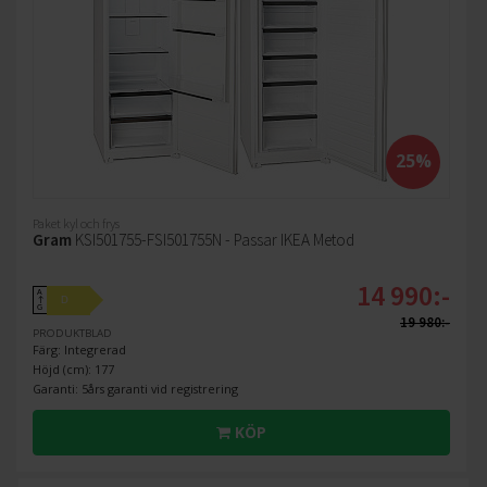
25%
Paket kyl och frys
Gram
KSI501755-FSI501755N - Passar IKEA Metod
14 990:-
A
D
↑
G
19 980:-
PRODUKTBLAD
Färg: Integrerad
Höjd (cm): 177
Garanti: 5års garanti vid registrering
KÖP