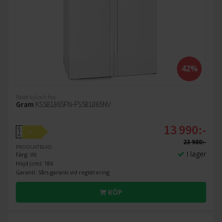
42%
Paket kyl och frys
Gram
KS581865FN-FS581865NV
13 990:-
A
D
↑
G
23 980:-
PRODUKTBLAD
I lager
Färg: Vit
Höjd (cm): 186
Garanti: 5års garanti vid registrering
KÖP