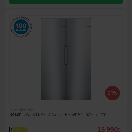
21%
Paket kyl och frys
Bosch
KSV36VLDP - GSN36VLEP - Serie 4, Inox, 186cm
15 990:-
A
D
↑