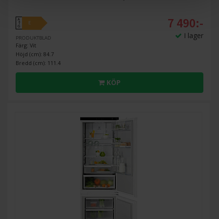
7 490:-
A
E
↑
G
I lager
PRODUKTBLAD
Färg: Vit
Höjd (cm): 84.7
Bredd (cm): 111.4
KÖP