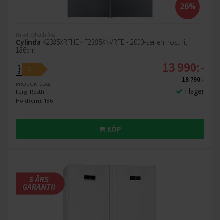
26%
Paket kyl och frys
Cylinda
K2385XRFHE - F2385XNVRFE - 2000-serien, rostfri,
186cm
13 990:-
A
E
↑
G
18 790:-
PRODUKTBLAD
I lager
Färg: Rostfri
Höjd (cm): 186
KÖP