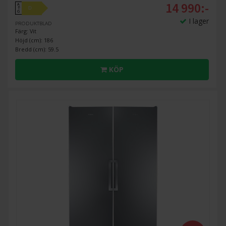
14 990:-
A
D
↑
G
I lager
PRODUKTBLAD
Färg: Vit
Höjd (cm): 186
Bredd (cm): 59.5
KÖP