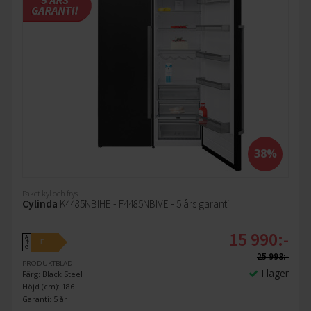
38%
Paket kyl och frys
Cylinda
K4485NBIHE - F4485NBIVE - 5 års garanti!
15 990:-
A
E
↑
G
25 998:-
PRODUKTBLAD
I lager
Färg: Black Steel
Höjd (cm): 186
Garanti: 5 år