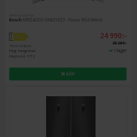
Paket kyl och frys
Bosch
KIR81ADD0-GIN81VEE0 - Passar IKEA Metod
24 990:-
A
D
↑
G
25 284:-
PRODUKTBLAD
I lager
Färg: Integrerad
Höjd (cm): 177.2
KÖP