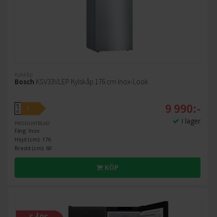
Kylskåp
Bosch
KSV33VLEP Kylskåp 176 cm Inox-Look
9 990:-
A
E
↑
G
I lager
PRODUKTBLAD
Färg: Inox
Höjd (cm): 176
Bredd (cm): 60
KÖP