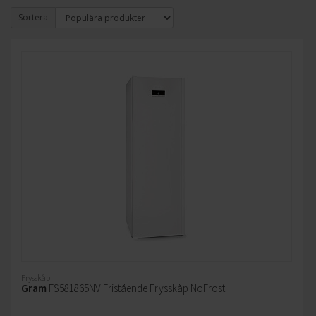
Sortera
Frysskåp
Gram
FS581865NV Fristående Frysskåp NoFrost