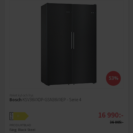
53%
Paket kyl och frys
Bosch
KSV36VXDP-GSN36VXEP - Serie 4
16 990:-
A
D
↑
G
36 005:-
PRODUKTBLAD
Färg: Black Steel