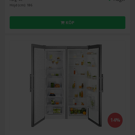
Höjd (cm): 186
KÖP
14%