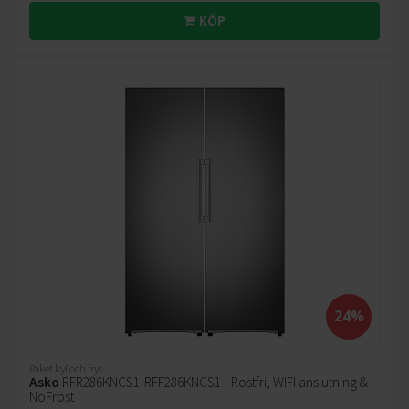
KÖP
24%
Paket kyl och frys
Asko
RFR286KNCS1-RFF286KNCS1 - Rostfri, WIFI anslutning &
NoFrost