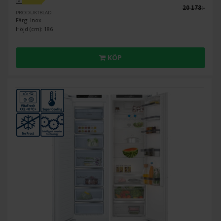
G
20 178:-
PRODUKTBLAD
Färg: Inox
Höjd (cm): 186
KÖP