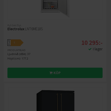
Kyl över frys
Electrolux
LNT6ME18S
10 295:-
A
E
↑
G
I lager
PRODUKTBLAD
Ljudnivå (dBA): 37
Höjd (cm): 177.2
KÖP