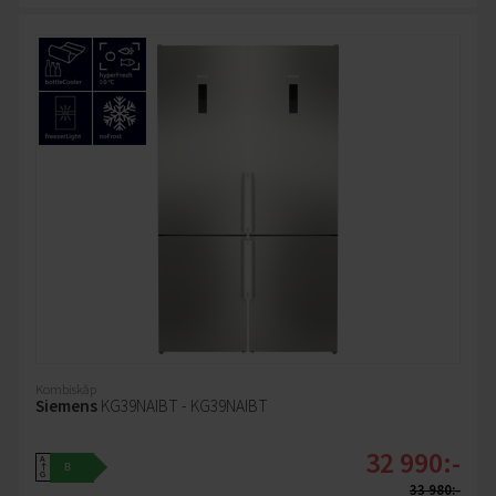
Kombiskåp
Siemens
KG39NAIBT - KG39NAIBT
32 990:-
A
B
↑
G
33 980:-