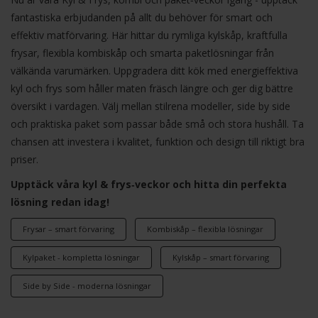
fantastiska erbjudanden på allt du behöver för smart och
effektiv matförvaring. Här hittar du rymliga kylskåp, kraftfulla
frysar, flexibla kombiskåp och smarta paketlösningar från
välkända varumärken. Uppgradera ditt kök med energieffektiva
kyl och frys som håller maten fräsch längre och ger dig bättre
översikt i vardagen. Välj mellan stilrena modeller, side by side
och praktiska paket som passar både små och stora hushåll. Ta
chansen att investera i kvalitet, funktion och design till riktigt bra
priser.
Upptäck våra kyl & frys‑veckor och hitta din perfekta
lösning redan idag!
Frysar – smart förvaring
Kombiskåp – flexibla lösningar
Kylpaket - kompletta lösningar
Kylskåp – smart förvaring
Side by Side - moderna lösningar