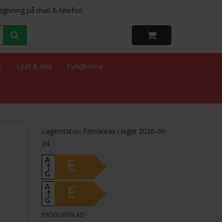
dgivning på mail & telefon
e
Ljud & bild
Fyndhörna
Lagerstatus: Förväntas i lager 2026-09-
24
A
E
↑
G
A
E
↑
G
PRODUKTBLAD