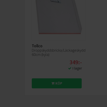
Tollco
Droppskyddsbricka/Läckageskydd
60cm (kyla)
Airsystem
349:-
Med AirSystem blåses den kalla luften runt i skåpet
I lager
Det säkrar en jämn temperatur på alla hyllor så att
du slipper tänka på var i skåpet du ska placera
KÖP
matvarorna.