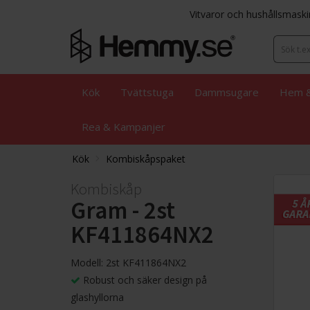
Vitvaror och hushållsmaski
Kök
Tvättstuga
Dammsugare
Hem &
Rea & Kampanjer
Kök
Kombiskåpspaket
Kombiskåp
Gram - 2st
KF411864NX2
Modell: 2st KF411864NX2
Robust och säker design på
glashyllorna