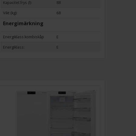
Kapacitet frys (l):
88
Vikt (kg):
68
Energimärkning
Energiklass kombiskåp
E
Energiklass:
E