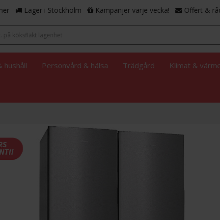
ner
Lager i Stockholm
Kampanjer varje vecka!
Offert & rå
 hushåll
Personvård & hälsa
Trädgård
Klimat & värm