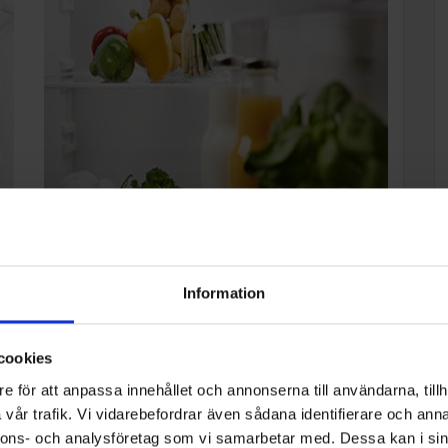
LED-belysning
LED-belysningen ger dig en bra och snabb översikt
Information
över matvarorna.
cookies
e för att anpassa innehållet och annonserna till användarna, tillh
vår trafik. Vi vidarebefordrar även sådana identifierare och anna
nnons- och analysföretag som vi samarbetar med. Dessa kan i sin