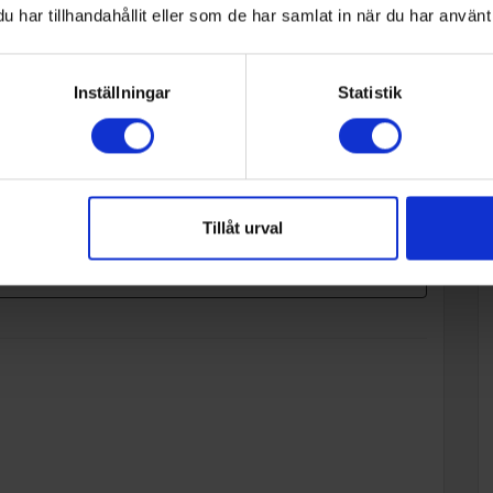
har tillhandahållit eller som de har samlat in när du har använt 
Inställningar
Statistik
Tillåt urval
NoFrost
Läs mer
I frysar med NoFrost slipper du besvärlig avfrostning
av frysen. Vid infrysning av nya matvaror slipper du
att de fryser ihop i en stor klump tack vare den kalla
r
luft som blåser runt i frysen.