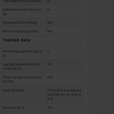
Omhängningsbar (Ja/Nej):
Ja
Självavfrostande frys (ja/n
Ja
ej):
Display på dörr (Ja/Nej):
Nej
Wi-Fi anslutning (Ja/Nej):
Nej
Teknisk data
Infrysningskapacitet (kg/24
5
h):
Lagringskapacitet vid strö
18
mavbrott (h):
Årlig energiförbrukning (k
239
Wh/år):
Ljudnivå (dBA):
39 decibel A (svagt pra
ssel från löv är ca 35 d
B A)
Kapacitet kyl (l):
207