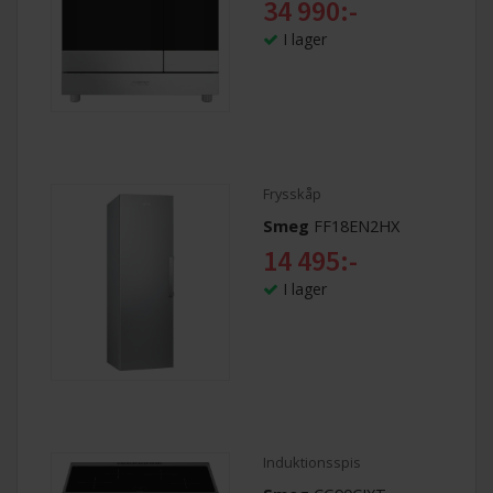
34 990:-
I lager
Frysskåp
Smeg
FF18EN2HX
14 495:-
I lager
Induktionsspis