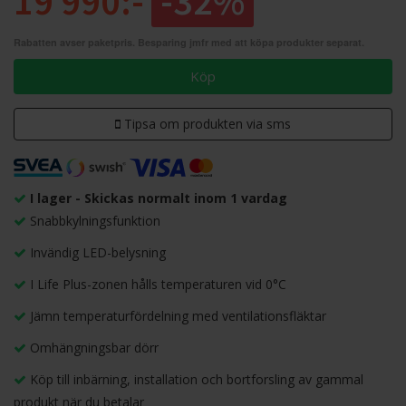
19 990:-
-32%
Rabatten avser paketpris. Besparing jmfr med att köpa produkter separat.
Köp
Tipsa om produkten via sms
I lager - Skickas normalt inom 1 vardag
Snabbkylningsfunktion
Invändig LED-belysning
I Life Plus-zonen hålls temperaturen vid 0°C
Jämn temperaturfördelning med ventilationsfläktar
Omhängningsbar dörr
Köp till inbärning, installation och bortforsling av gammal
produkt när du betalar