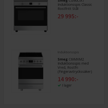
Smeg
CG90CIXT
Induktionsspis Classic
Rostfritt Stål
29 995:-
Induktionsspis
Smeg
C6IMXM2
Induktionsspis med
Vred, Rostfri
(Fingeravtryckssäker)
14 990:-
I lager