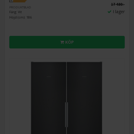
G
17 480:-
PRODUKTBLAD
I lager
Färg: Vit
Höjd (cm): 186
KÖP