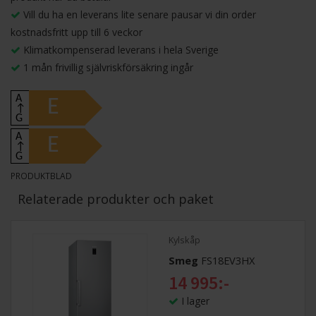
Vill du ha en leverans lite senare pausar vi din order
kostnadsfritt upp till 6 veckor
Klimatkompenserad leverans i hela Sverige
1 mån frivillig självriskförsäkring ingår
A
E
↑
G
A
E
↑
G
PRODUKTBLAD
Relaterade produkter och paket
Kylskåp
Smeg
FS18EV3HX
14 995:-
I lager