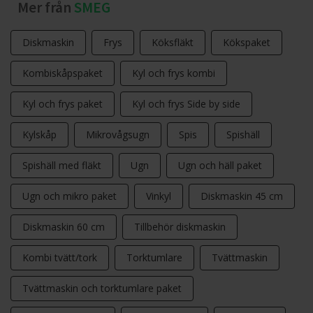
Mer från
SMEG
Diskmaskin
Frys
Köksfläkt
Kökspaket
Kombiskåpspaket
Kyl och frys kombi
Kyl och frys paket
Kyl och frys Side by side
Kylskåp
Mikrovågsugn
Spis
Spishäll
Spishäll med fläkt
Ugn
Ugn och häll paket
Ugn och mikro paket
Vinkyl
Diskmaskin 45 cm
Diskmaskin 60 cm
Tillbehör diskmaskin
Kombi tvätt/tork
Torktumlare
Tvättmaskin
Tvättmaskin och torktumlare paket