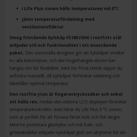
I Life Plus-zonen hålls temperaturen vid 0°C
Jämn temperaturfördelning med
ventilationsfläktar
Smeg Fristående Kylskåp FS18EV3HX i rostfritt stål
erbjuder stil och funktionalitet i ett enastående
paket.
Den universella designen gör att kylskåpet smälter
in i alla köksmiljöer, och den högerhängda dörren kan
hängas om för flexibilitet. Med No Frost-teknik slipper du
avfrosta manuellt, då kylskåpet förhindrar isbildning och
bibehåller optimal temperatur.
Den rostfria ytan är fingeravtryckssäker och enkel
att hålla ren,
medan den externa LCD-displayen förenklar
temperaturkontrollen. Inuti hittar du Life Plus 0 °C-zonen,
som är perfekt för att förvara färskt kött och fisk längre.
Med tre justerbara glashyllor och två frukt- och
grönsakslådor erbjuder kylskåpet gott om utrymme för din