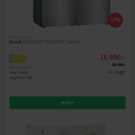
17%
Paket kyl och frys
Bosch
KSV36CIDP-GSN36VIEP - Serie 4
16 990:-
A
D
↑
G
20 480:-
PRODUKTBLAD
I lager
Färg: Rostfri
Höjd (cm): 186
KÖP