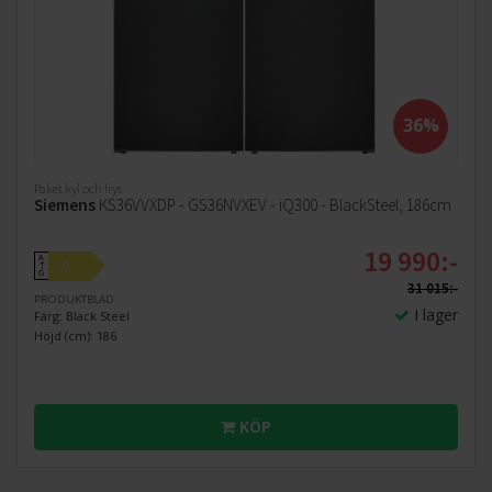
36%
Paket kyl och frys
Siemens
KS36VVXDP - GS36NVXEV - iQ300 - BlackSteel, 186cm
19 990:-
A
D
↑
G
31 015:-
PRODUKTBLAD
I lager
Färg: Black Steel
Höjd (cm): 186
KÖP