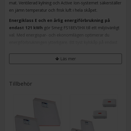
mat. Ventilerad kylning och Active Ion-systemet säkerställer
en jämn temperatur och frisk luft i hela skåpet.
Energiklass E och en årlig energiförbrukning på
endast 121 kWh
gör Smeg FS18EV3HX till ett miljövänligt
val. Med energispar- och ekonomilägen optimerar du
energiförbrukningen ytterligare. Ett tyst kylskåp på endast
40 dB som kombinerar avancerad teknik med en elegant
design – det perfekta valet för ditt kök.
Läs mer
Smeg Frysskåp FF18EN3HX
Tillbehör
Nettovolym: 280 liter
Omhängningsbar dörr
LCD touchkontroll
LED-belysning
Smeg Fristående Frys FF18EN3HX i rostfritt stål