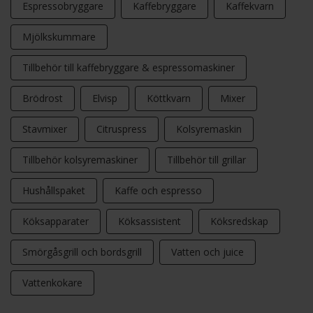
Espressobryggare
Kaffebryggare
Kaffekvarn
Mjölkskummare
Tillbehör till kaffebryggare & espressomaskiner
Brödrost
Elvisp
Köttkvarn
Mixer
Stavmixer
Citruspress
Kolsyremaskin
Tillbehör kolsyremaskiner
Tillbehör till grillar
Hushållspaket
Kaffe och espresso
Köksapparater
Köksassistent
Köksredskap
Smörgåsgrill och bordsgrill
Vatten och juice
Vattenkokare