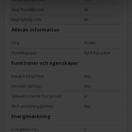
Djup frysskåp (cm)
65
Djup kylskåp (cm)
65
Allmän information
Färg:
Rostfri
Produktgrupp:
Kyl & frys paket
Funktioner och egenskaper
Integrerad (Ja/Nej):
Nej
Ismaskin (Ja/Nej):
Nej
Självavfrostande frys (ja/nej):
Ja
Wi-Fi anslutning (Ja/Nej):
Nej
Energimärkning
Energiklass frys
E