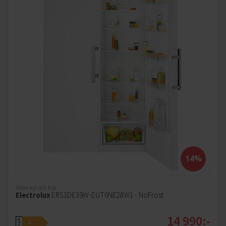
14%
Paket kyl och frys
Electrolux
ERS3DE39W-EUT6NE28W1 - NoFrost
14 990:-
A
E
↑