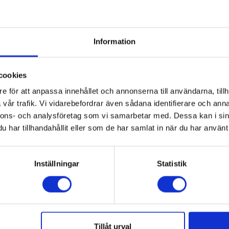
Information
cookies
e för att anpassa innehållet och annonserna till användarna, tillh
vår trafik. Vi vidarebefordrar även sådana identifierare och anna
nnons- och analysföretag som vi samarbetar med. Dessa kan i sin
har tillhandahållit eller som de har samlat in när du har använt 
Diskho
g
diskho VS45-P3
Smeg
diskho LTS902-2 för stor
Inställningar
Statistik
2 990:-
4 
I lager
Tillåt urval