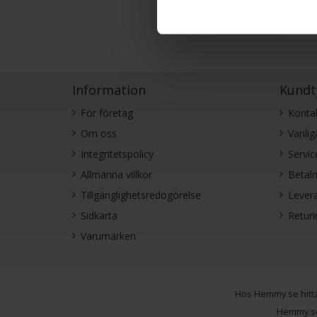
Information
Kundt
För företag
Konta
Om oss
Vanlig
Integritetspolicy
Servic
Allmänna villkor
Betaln
Tillgänglighetsredogörelse
Levera
Sidkarta
Retur
Varumärken
Hos Hemmy.se hitta
Hemmy.s