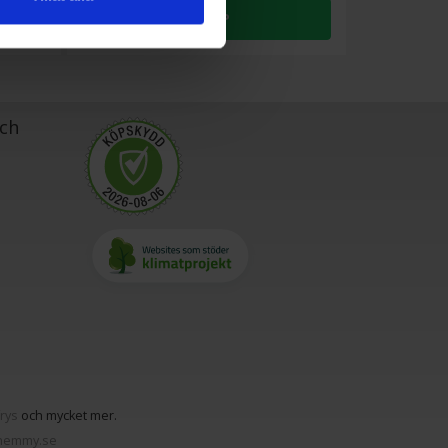
KÖP
ch
frys
och mycket mer.
hemmy.se