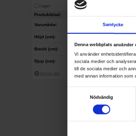
3
I lager
Produktblad:
Samtycke
Varumärke:
3
SMEG
Höjd (cm):
Denna webbplats använder 
–
Bredd (cm):
Vi använder enhetsidentifierar
–
Djup (cm):
sociala medier och analysera 
till de sociala medier och a
–
med annan information som du 
Diskho
21,3
22
40
44
46,4
50
51
55
Sme
Samtyckesval
Nödvändig