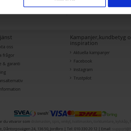
KÖP
KÖP
jänst
Kampanjer,kundbetyg o
inspiration
kta oss
Aktuella kampanjer
a frågor
Facebook
e & garanti
Instagram
ing
Trustpilot
nsalternativ
information
r du vitvaror som
diskmaskin
,
spis
,
vinkyl
,
tvättmaskin
,
torktumlare
,
kylskåp
,
e
,
Dåntorpsvägen 24
,
136 50
,
Jordbro
| Tel:
010-330 20 12
| Email:
support@