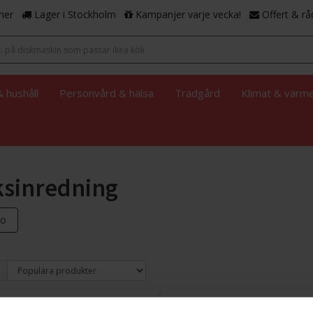
ner
Lager i Stockholm
Kampanjer varje vecka!
Offert & rå
 hushåll
Personvård & hälsa
Trädgård
Klimat & värm
sinredning
ho