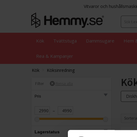
Vitvaror och hushållsmaski
Kök
Tvättstuga
Dammsugare
Hem &
Rea & Kampanjer
Kök
Köksinredning
Kök
Filter
Disk
Pris
–
Sortera
Lagerstatus