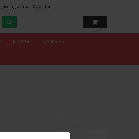
dgivning på mail & telefon
e
Ljud & bild
Fyndhörna