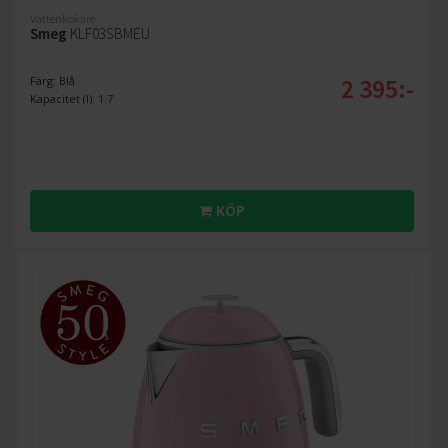
Vattenkokare
Smeg
KLF03SBMEU
2 395:-
Färg: Blå
Kapacitet (l): 1.7
KÖP