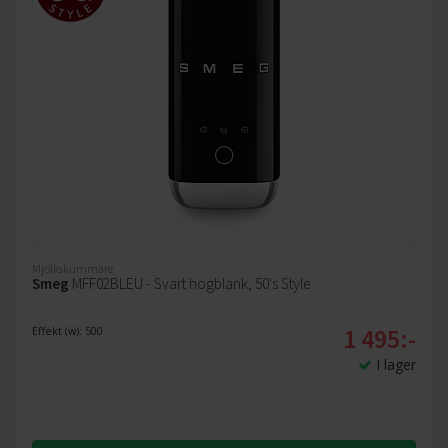
Mjölkskummare
Smeg
MFF02BLEU - Svart högblank, 50's Style
1 495:-
Effekt (w): 500
I lager