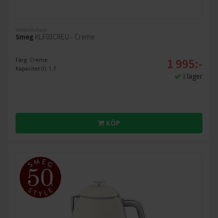
Vattenkokare
Smeg
KLF03CREU - Creme
1 995:-
Färg: Creme
Kapacitet (l): 1.7
I lager
KÖP