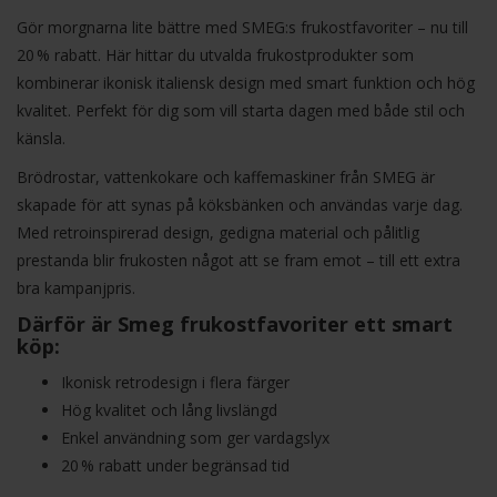
Gör morgnarna lite bättre med SMEG:s frukostfavoriter – nu till
20 % rabatt. Här hittar du utvalda frukostprodukter som
kombinerar ikonisk italiensk design med smart funktion och hög
kvalitet. Perfekt för dig som vill starta dagen med både stil och
känsla.
Brödrostar, vattenkokare och kaffemaskiner från SMEG är
skapade för att synas på köksbänken och användas varje dag.
Med retroinspirerad design, gedigna material och pålitlig
prestanda blir frukosten något att se fram emot – till ett extra
bra kampanjpris.
Därför är Smeg frukostfavoriter ett smart
köp:
Ikonisk retrodesign i flera färger
Hög kvalitet och lång livslängd
Enkel användning som ger vardagslyx
20 % rabatt under begränsad tid