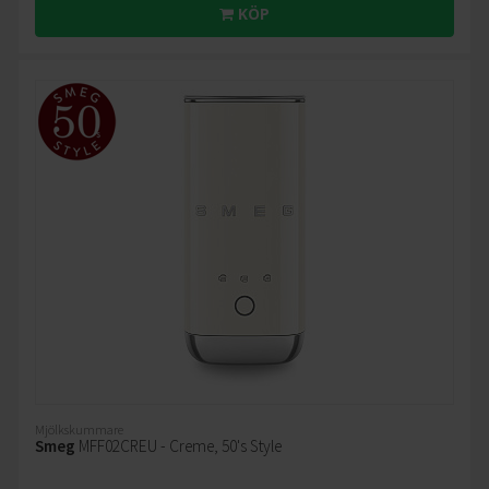
KÖP
Mjölkskummare
Smeg
MFF02CREU - Creme, 50's Style