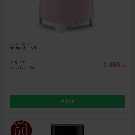
Vattenkokare
Smeg
KLF05PKEU
1 495:-
Färg: Rosa
Kapacitet (l): 0.8
KÖP