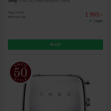
Smeg
TSF01CREU Retro Brödrost Creme
1 995:-
Färg: Creme
Effekt (w): 950
I lager
KÖP