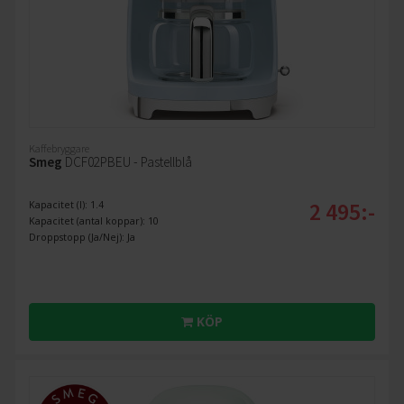
Kaffebryggare
Smeg
DCF02PBEU - Pastellblå
2 495:-
Kapacitet (l): 1.4
Kapacitet (antal koppar): 10
Droppstopp (Ja/Nej): Ja
KÖP