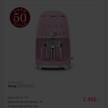
Kaffebryggare
Smeg
DCF02PKEU
2 495:-
Kapacitet (l): 1.4
Kapacitet (antal koppar): 10
Droppstopp (Ja/Nej): Nej