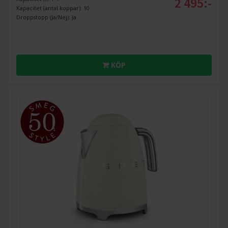
2 495:-
Kapacitet (antal koppar): 10
Droppstopp (Ja/Nej): Ja
KÖP