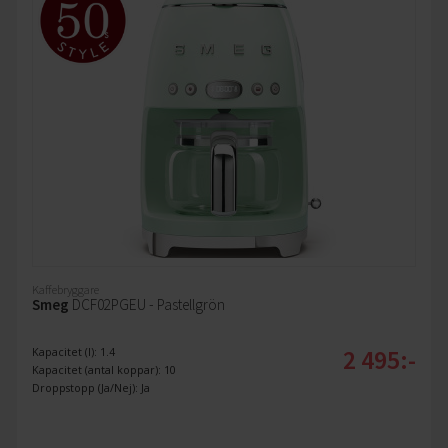
Kaffebryggare
Smeg
DCF02PGEU - Pastellgrön
2 495:-
Kapacitet (l): 1.4
Kapacitet (antal koppar): 10
Droppstopp (Ja/Nej): Ja