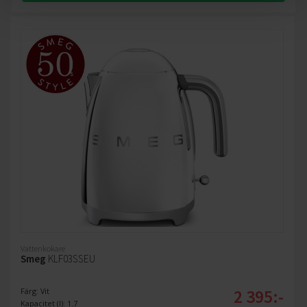
Vattenkokare
Smeg
KLF03SSEU
2 395:-
Färg: Vit
Kapacitet (l): 1.7