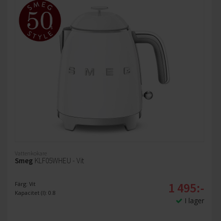
Vattenkokare
Smeg
KLF05WHEU - Vit
1 495:-
Färg: Vit
Kapacitet (l): 0.8
I lager