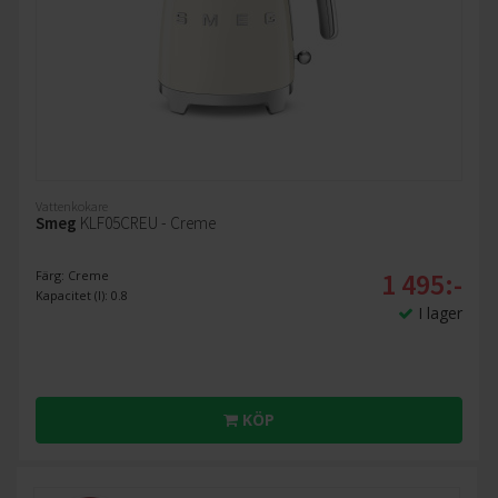
Vattenkokare
Smeg
KLF05CREU - Creme
1 495:-
Färg: Creme
Kapacitet (l): 0.8
I lager
KÖP