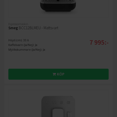
Espressomaskin
Smeg
BCC12BLMEU - Mattsvart
7 995:-
Höjd (cm): 33.6
Kaffekvarn (Ja/Nej): Ja
Mjölkskummare (Ja/Nej): Ja
KÖP