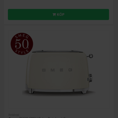
KÖP
Brödrost