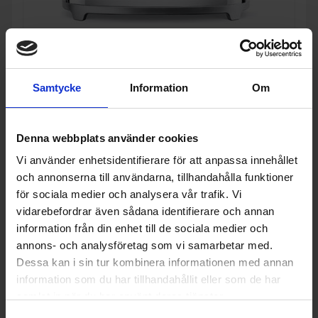
Brödrost
Samtycke
Information
Om
Smeg
TSF01SSEU Retro Brödrost med Extra Breda Fack
2 395:-
Färg: Rostfri
Effekt (w): 950
Denna webbplats använder cookies
I lager
Vi använder enhetsidentifierare för att anpassa innehållet
och annonserna till användarna, tillhandahålla funktioner
för sociala medier och analysera vår trafik. Vi
vidarebefordrar även sådana identifierare och annan
KÖP
information från din enhet till de sociala medier och
annons- och analysföretag som vi samarbetar med.
Dessa kan i sin tur kombinera informationen med annan
information som du har tillhandahållit eller som de har
samlat in när du har använt deras tjänster.