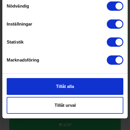
Samtyckesval
Nödvändig
Inställningar
Statistik
Marknadsföring
Brödrost
Smeg
TSF01WHEU Retro Brödrost Extra Breda Fack
Tillåt alla
1 995:-
Färg: Vit
Effekt (w): 950
I lager
Tillåt urval
KÖP