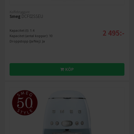
Kaffebryggare
Smeg
DCF02SSEU
2 495:-
Kapacitet (l): 1.4
Kapacitet (antal koppar): 10
Droppstopp (Ja/Nej): Ja
KÖP