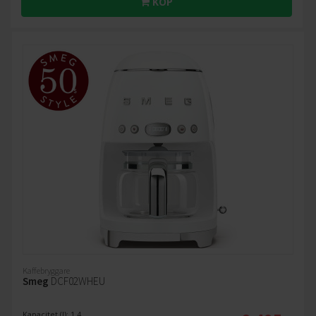
KÖP
Kaffebryggare
Smeg
DCF02WHEU
Kapacitet (l): 1.4