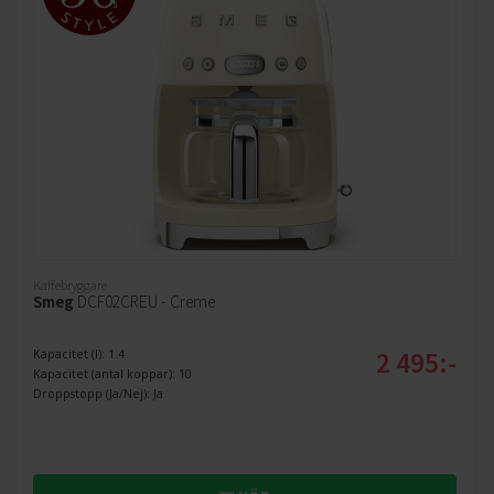
Kaffebryggare
Smeg
DCF02CREU - Creme
2 495:-
Kapacitet (l): 1.4
Kapacitet (antal koppar): 10
Droppstopp (Ja/Nej): Ja