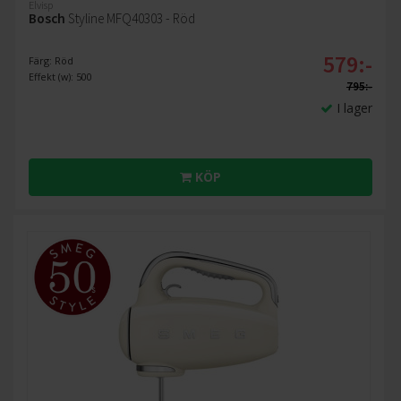
Elvisp
Bosch
Styline MFQ40303 - Röd
579:-
Färg: Röd
Effekt (w): 500
795:-
I lager
KÖP