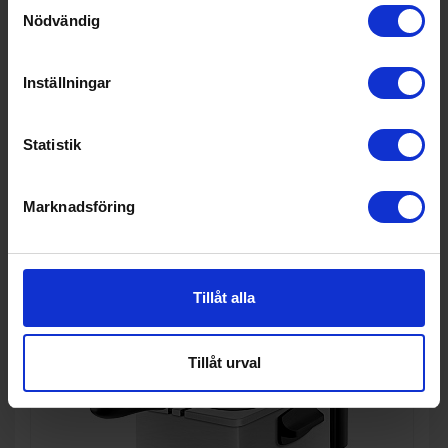
Samtyckesval
Nödvändig
Stavmixer
Taurus
Stavmixer set robot 750 easy
Inställningar
526:-
Färg: Vit
Effekt (w): 750
Statistik
Marknadsföring
KÖP
Tillåt alla
Tillåt urval