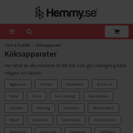
Hem & hushåll
Köksapparater
Köksapparater
Här hittar du alla maskiner till ditt kök som gör matlagning både
roligare och lättare.
Äggkokare
Airfryer
Bakmaskin
Brödrost
Elvisp
Fritös
Fun cooking
Glassmaskin
Ismaskin
Köksvåg
Köttkvarn
Matberedare
Mixer
Riskokare
Skärmaskin
Slow cookers
Slowjuicer
Sous vide
Stavmixer
Våffeljärn