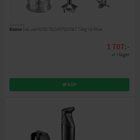
Stavmixer
Bamix
DeLuxe M200 7610497620587 Tålig Vit Mixer
1 707:-
I lager
KÖP