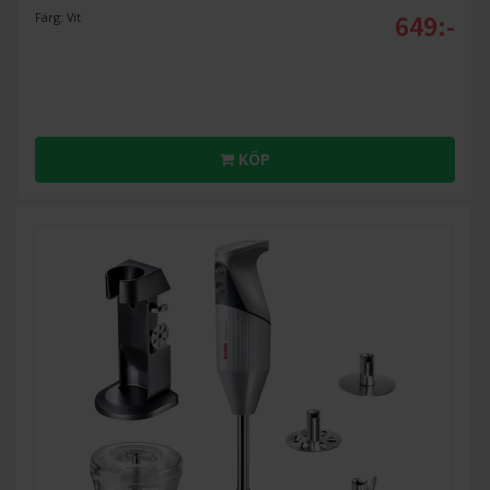
649:-
Färg: Vit
KÖP