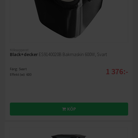
Köksapparat
Black+decker
ES9140020B Bakmaskin 600W, Svart
1 376:-
Färg: Svart
Effekt (w): 600
KÖP