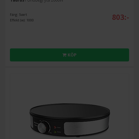
803:-
Färg: Svart
Effekt (w): 1000
KÖP