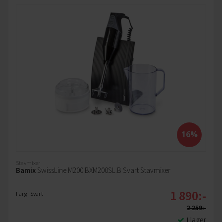
16%
Stavmixer
Bamix
SwissLine M200 BXM200SL.B Svart Stavmixer
1 890:-
Färg: Svart
2 259:-
I lager