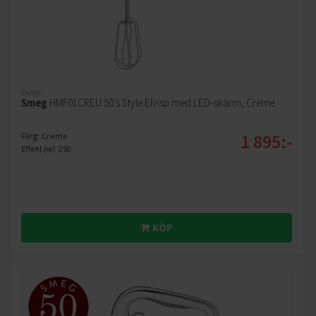
Elvisp
Smeg
HMF01CREU 50's Style Elvisp med LED-skärm, Creme
1 895:-
Färg: Creme
Effekt (w): 250
KÖP