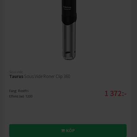
Sous vide
Taurus
Sous Vide Roner Clip 360
1 372:-
Färg: Rostfri
Effekt (w): 1200
KÖP