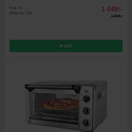
1 449:-
Färg: Vit
Effekt (w): 1200
1 590:-
KÖP