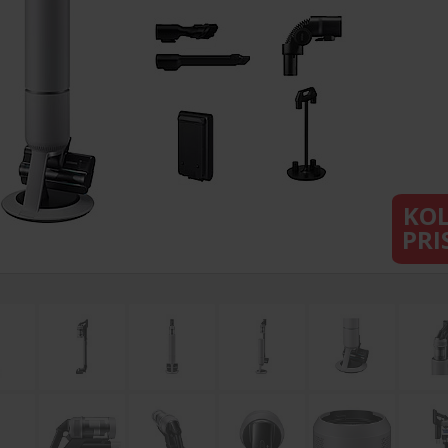
KO
PRI