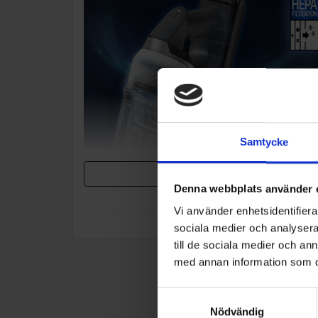
Samtycke
Denna webbplats använder 
Släpper ut ren luft
Vi använder enhetsidentifierar
HEPA-filtersystemet fångar upp fint damm och
sociala medier och analysera 
förhindrar att partiklar läcker ut i luften. Bidrar till e
till de sociala medier och a
hälsosammare inomhusmiljö.
med annan information som du 
Samtyckesval
Nödvändig