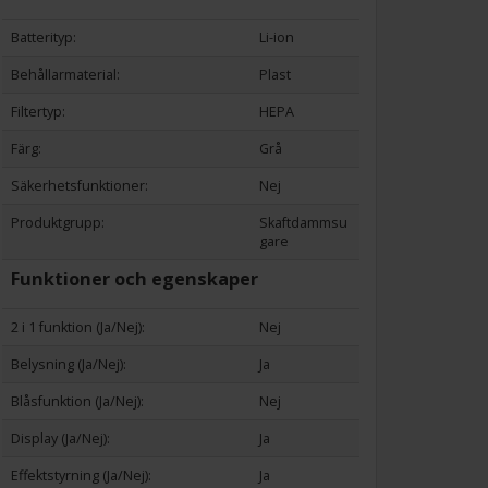
Batterityp:
Li-ion
Behållarmaterial:
Plast
Filtertyp:
HEPA
Färg:
Grå
Säkerhetsfunktioner:
Nej
Produktgrupp:
Skaftdammsu
gare
Funktioner och egenskaper
2 i 1 funktion (Ja/Nej):
Nej
Belysning (Ja/Nej):
Ja
Blåsfunktion (Ja/Nej):
Nej
Display (Ja/Nej):
Ja
Effektstyrning (Ja/Nej):
Ja