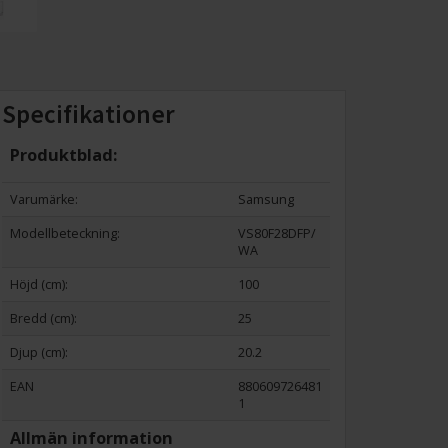
Specifikationer
Produktblad:
Varumärke:
Samsung
Modellbeteckning:
VS80F28DFP/
WA
Höjd (cm):
100
Bredd (cm):
25
Djup (cm):
20.2
EAN
880609726481
1
Allmän information