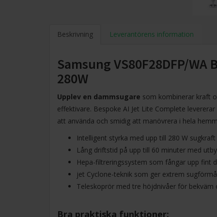
Beskrivning
Leverantörens information
Samsung VS80F28DFP/WA Be
280W
Upplev en dammsugare
som kombinerar kraft oc
effektivare. Bespoke AI Jet Lite Complete levererar 
att använda och smidig att manövrera i hela hemm
Intelligent styrka med upp till 280 W sugkraft 
Lång driftstid på upp till 60 minuter med utb
Hepa-filtreringssystem som fångar upp fint 
jet Cyclone-teknik som ger extrem sugförmå
Teleskoprör med tre höjdnivåer för bekväm o
Bra praktiska funktioner: