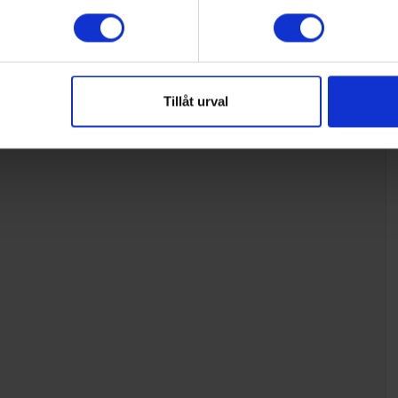
Tillåt urval
Smart rengöring
SmartThings App gör det möjligt att styra funktioner,
p
kontrollera status och få underhållsguider.