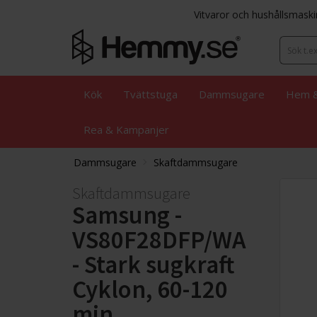
Vitvaror och hushållsmaski
Kök
Tvättstuga
Dammsugare
Hem &
Rea & Kampanjer
Dammsugare
Skaftdammsugare
Skaftdammsugare
Samsung -
VS80F28DFP/WA
- Stark sugkraft
Cyklon, 60-120
min