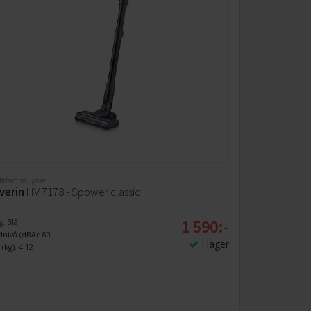
ftdammsugare
verin
HV 7178 - Spower classic
1 590:-
g: Blå
dnivå (dBA): 80
I lager
 (kg): 4.12