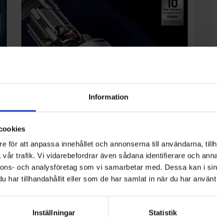
Information
Läs mer
cookies
Stark sugkraft
e för att anpassa innehållet och annonserna till användarna, tillh
HexaJet-motorn roterar med upp till 140 000 varv per
vår trafik. Vi vidarebefordrar även sådana identifierare och anna
n
minut. Levererar hög prestanda och har 10 års
nnons- och analysföretag som vi samarbetar med. Dessa kan i sin
motorgaranti.
har tillhandahållit eller som de har samlat in när du har använt 
Inställningar
Statistik