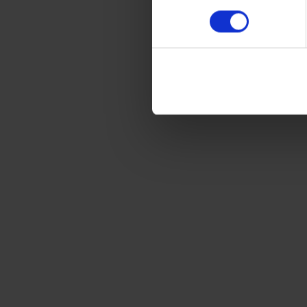
Lång driftstid
Det högkapacitetsbatteriet ger upp till 60 minuters
städning. Möjlighet att byta till reservbatteri för up
till 120 minuter.