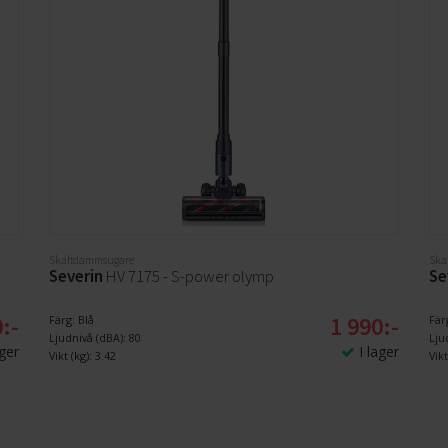
Effektiv borste
Jet Dual Brush+ fångar upp hår och damm från olika
golvytor. En stålkam skrapar loss hår så att det
enkelt sugs in i behållaren.
Skaftdammsugare
Ska
Severin
HV 7175 - S-power olymp
Se
:-
1 990:-
Färg: Blå
Fär
Ljudnivå (dBA): 80
Lju
ager
I lager
Vikt (kg): 3.42
Vikt