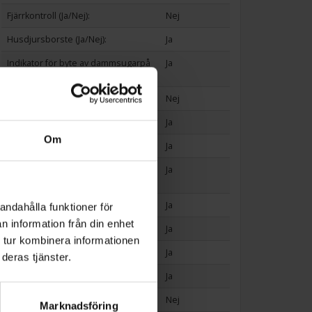
Fjärrkontroll (Ja/Nej):
Nej
Husdjursborste (Ja/Nej):
Ja
Indikator för byte av dammsugarpå
Ja
se (Ja/Nej):
Indikator för filterbyte (Ja/Nej):
Nej
Laddningsindikator (Ja/Nej):
Ja
Om
Laddningsstation (Ja/Nej):
Ja
Medföljande dammsugarpåse (Ja/N
Ja
ej):
Medföljande filter (Ja/Nej):
Ja
andahålla funktioner för
n information från din enhet
Medföljer batteri (Ja/Nej):
Ja
 tur kombinera informationen
Möbelmunstycke (Ja/Nej):
Ja
deras tjänster.
Parkettmunstycke (Ja/Nej):
Ja
Påslös (Ja/Nej):
Nej
Marknadsföring