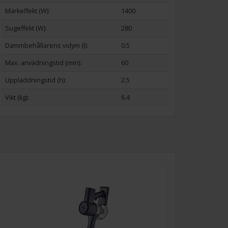
Märkeffekt (W):
1400
Sugeffekt (W):
280
Dammbehållarens volym (l):
0.5
Max. anvädningstid (min):
60
Uppladdningstid (h):
2.5
Vikt (kg):
6.4