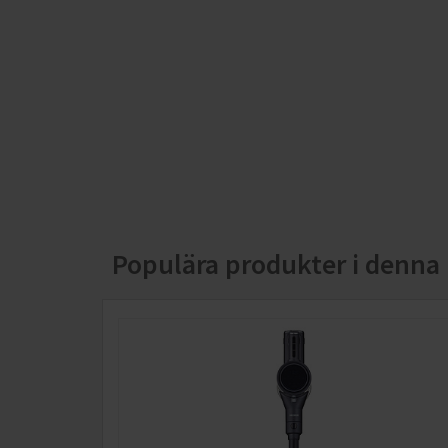
Digital LCD-display
Ger tydlig information om batteritid, sugnivå och
laddstatus. Visar även felmeddelanden och lösninga
Populära produkter i denna 