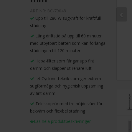
ART NR: BC-79048
Upp till 280 W sugkraft för kraftfull
städning
Lång driftstid på upp till 60 minuter
med utbytbart batteri som kan förlänga
städningen till 120 minuter
Hepa-filter som fångar upp fint
damm och släpper ut renare luft
jet Cyclone-teknik som ger extrem
sugförmåga och hygienisk uppsamling
av fint damm
Teleskoprör med tre höjdnivåer för
bekväm och flexibel städning
Läs hela produktbeskrivningen