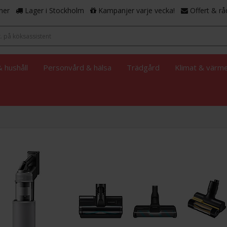
ner
Lager i Stockholm
Kampanjer varje vecka!
Offert & rå
 hushåll
Personvård & hälsa
Trädgård
Klimat & värm