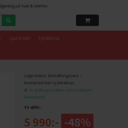
dgivning på mail & telefon
e
Ljud & bild
Fyndhörna
Lagerstatus: Beställningsvara –
leveranstid kan ej beräknas
Se andra produkter med snabbare
leveranstid?
11 499:-
5 990:-
-48%