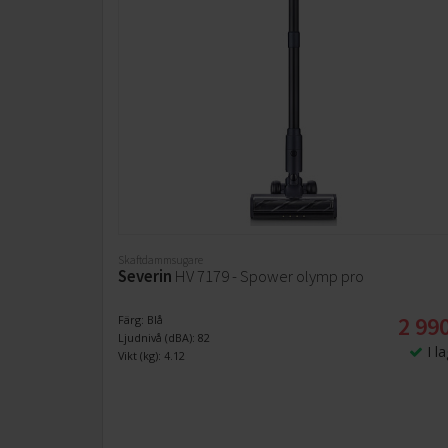
Pet Tool+
Samlar upp husdjurshår effektivt med
gummimunstycke och självrengörande kvarn.
Skaftdammsugare
Severin
HV 7179 - Spower olymp pro
2 990
Färg: Blå
Ljudnivå (dBA): 82
I l
Vikt (kg): 4.12