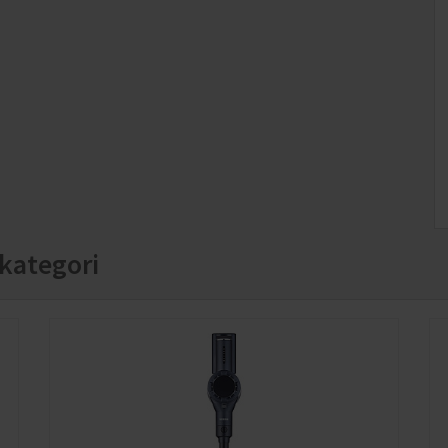
Teleskoprör
Justerbart rör i tre nivåer för bekväm städning i hela
r.
hemmet.
kategori