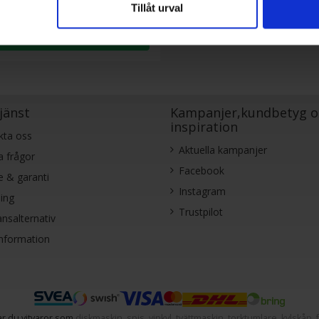
V (2023)
Tillåt urval
ing: 1920 x 1080 Full
KÖP
jänst
Kampanjer,kundbetyg o
inspiration
kta oss
Aktuella kampanjer
a frågor
Facebook
e & garanti
Instagram
ing
Trustpilot
nsalternativ
information
r du vitvaror som
diskmaskin
,
spis
,
vinkyl
,
tvättmaskin
,
torktumlare
,
kylskåp
,