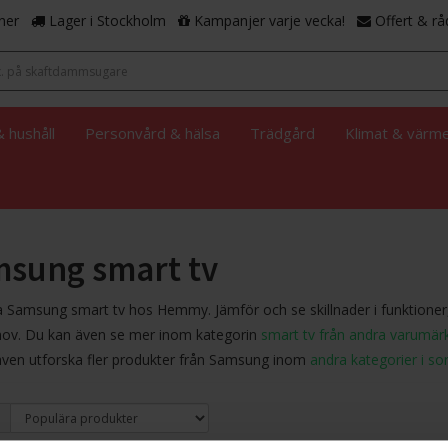
ner
Lager i Stockholm
Kampanjer varje vecka!
Offert & rå
 hushåll
Personvård & hälsa
Trädgård
Klimat & värm
sung smart tv
 Samsung smart tv hos Hemmy. Jämför och se skillnader i funktioner,
hov. Du kan även se mer inom kategorin
smart tv från andra varumär
även utforska fler produkter från Samsung inom
andra kategorier i so