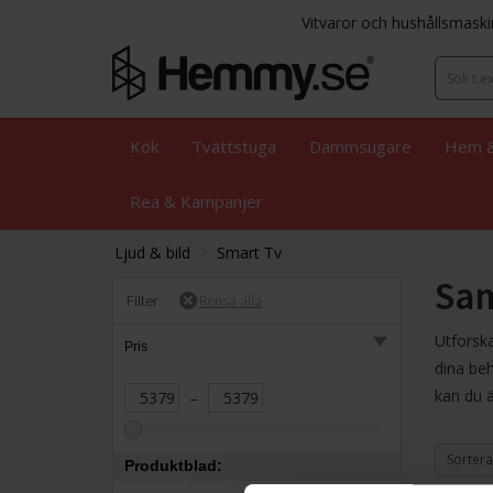
Vitvaror och hushållsmaski
Kök
Tvättstuga
Dammsugare
Hem &
Rea & Kampanjer
Ljud & bild
Smart Tv
Sam
Filter
Utforska
Pris
dina be
kan du 
–
Sortera
Produktblad: