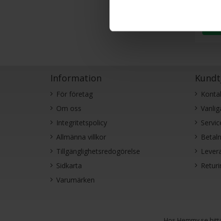
Smart T
Upplösn
HD
Information
Kundt
För företag
Konta
Om oss
Vanlig
Integritetspolicy
Servic
Allmänna villkor
Betaln
Tillgänglighetsredogörelse
Levera
Sidkarta
Retur
Varumärken
Hos Hemmy.se hitta