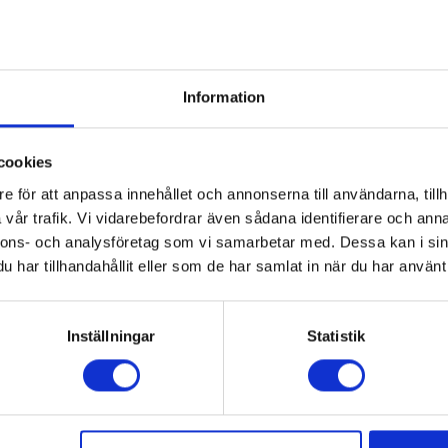
Information
cookies
e för att anpassa innehållet och annonserna till användarna, tillh
vår trafik. Vi vidarebefordrar även sådana identifierare och anna
nnons- och analysföretag som vi samarbetar med. Dessa kan i sin
har tillhandahållit eller som de har samlat in när du har använt 
um
ung
QE32LS03CB 32 tum QLED
Inställningar
Statistik
 TV Art Mode
5 379:-
KTBLAD
slutning (Ja/Nej): Ja
-plattform: Tizen