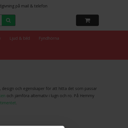
dgivning på mail & telefon
e
Ljud & bild
Fyndhörna
 design och egenskaper för att hitta det som passar
ken
och jämföra alternativ i lugn och ro. På Hemmy
rtimentet
.