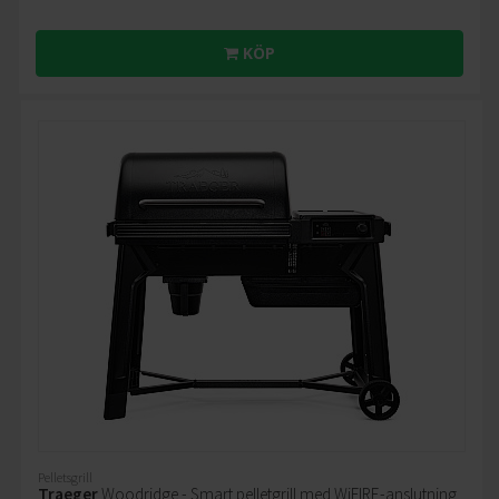
KÖP
Pelletsgrill
Traeger
Woodridge - Smart pelletgrill med WiFIRE-anslutning