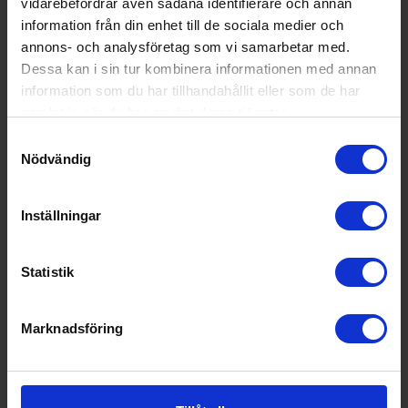
vidarebefordrar även sådana identifierare och annan
Termometer i lock (Ja/Nej): Ja
Pelletskapacitet (l): 3.6
information från din enhet till de sociala medier och
annons- och analysföretag som vi samarbetar med.
Dessa kan i sin tur kombinera informationen med annan
information som du har tillhandahållit eller som de har
KÖP
samlat in när du har använt deras tjänster.
Samtyckesval
Nödvändig
Inställningar
Statistik
Marknadsföring