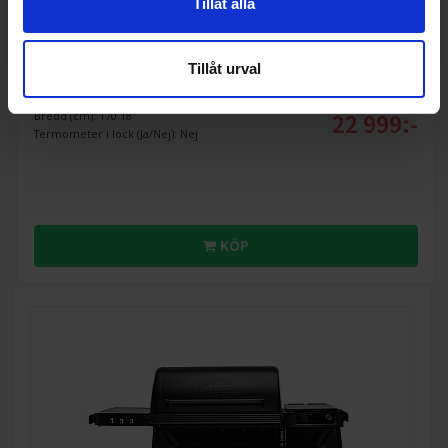
Tillåt alla
Pelletsgrill
Traeger
Woodridge Elite - Premium med sidobrännare & extra
Tillåt urval
kraft
22 999:-
Bredd (cm): 170.18
Termometer i lock (Ja/Nej): Nej
KÖP