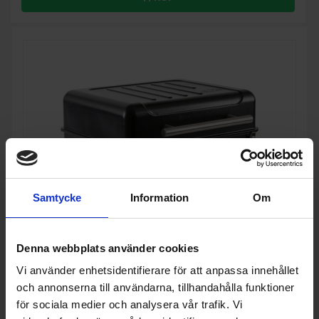
Samtycke
Information
Om
Denna webbplats använder cookies
Pelletsgrill
Vi använder enhetsidentifierare för att anpassa innehållet
Traeger
Ranger - Portabel pelletgrill för picknick, camping och
och annonserna till användarna, tillhandahålla funktioner
balkong
för sociala medier och analysera vår trafik. Vi
5 990:-
Bredd (cm): 54