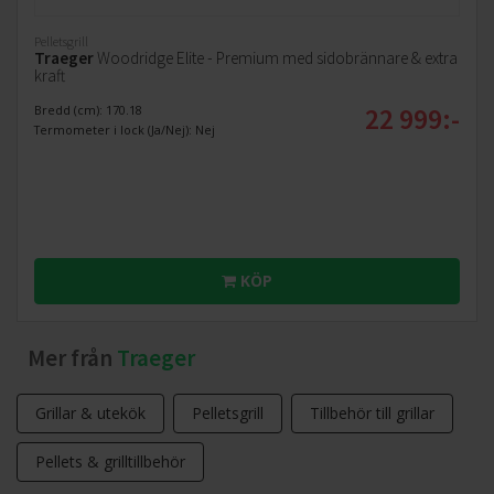
Pelletsgrill
Traeger
Woodridge Elite - Premium med sidobrännare & extra
kraft
22 999:-
Bredd (cm): 170.18
Termometer i lock (Ja/Nej): Nej
KÖP
Mer från
Traeger
Grillar & utekök
Pelletsgrill
Tillbehör till grillar
Pellets & grilltillbehör