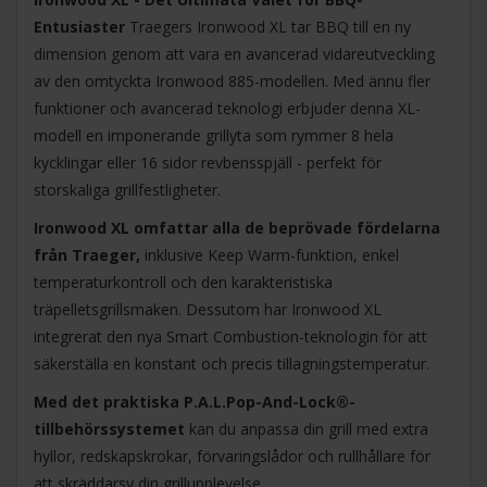
Entusiaster
Traegers Ironwood XL tar BBQ till en ny
dimension genom att vara en avancerad vidareutveckling
av den omtyckta Ironwood 885-modellen. Med ännu fler
funktioner och avancerad teknologi erbjuder denna XL-
modell en imponerande grillyta som rymmer 8 hela
kycklingar eller 16 sidor revbensspjäll - perfekt för
storskaliga grillfestligheter.
Ironwood XL omfattar alla de beprövade fördelarna
från Traeger,
inklusive Keep Warm-funktion, enkel
temperaturkontroll och den karakteristiska
träpelletsgrillsmaken. Dessutom har Ironwood XL
integrerat den nya Smart Combustion-teknologin för att
säkerställa en konstant och precis tillagningstemperatur.
Med det praktiska P.A.L.Pop-And-Lock®-
tillbehörssystemet
kan du anpassa din grill med extra
hyllor, redskapskrokar, förvaringslådor och rullhållare för
att skräddarsy din grillupplevelse.