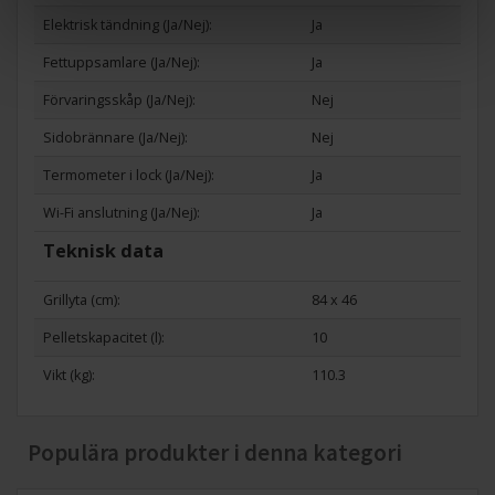
Elektrisk tändning (Ja/Nej):
Ja
Fettuppsamlare (Ja/Nej):
Ja
Förvaringsskåp (Ja/Nej):
Nej
Sidobrännare (Ja/Nej):
Nej
Termometer i lock (Ja/Nej):
Ja
Wi-Fi anslutning (Ja/Nej):
Ja
Teknisk data
Grillyta (cm):
84 x 46
Pelletskapacitet (l):
10
Vikt (kg):
110.3
Populära produkter i denna kategori