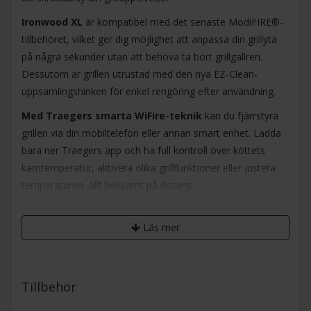
Ironwood XL
är kompatibel med det senaste ModiFIRE®-
tillbehöret, vilket ger dig möjlighet att anpassa din grillyta
på några sekunder utan att behöva ta bort grillgallren.
Dessutom är grillen utrustad med den nya EZ-Clean-
uppsamlingshinken för enkel rengöring efter användning.
Med Traegers smarta WiFire-teknik
kan du fjärrstyra
grillen via din mobiltelefon eller annan smart enhet. Ladda
bara ner Traegers app och ha full kontroll över köttets
kärntemperatur, aktivera olika grillfunktioner eller justera
temperaturen  allt bekvämt på distans.
I Ironwood XL
finner du också Traegers unika Super
Smoke-funktion, som förstärker röksmaken i grillen. Det
Läs mer
inkluderar även det nya FreeFlow firepot-systemet, som
optimerar cirkulationen av rök för en oöverträffad rökprofil
till din grillade mat.
Tillbehör