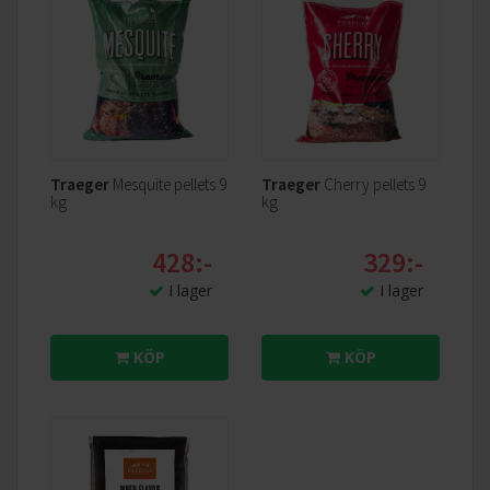
Traeger
Mesquite pellets 9
Traeger
Cherry pellets 9
kg
kg
428:-
329:-
I lager
I lager
KÖP
KÖP