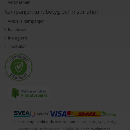
Varumärken
Kampanjer,kundbetyg och inspiration
Aktuella kampanjer
Facebook
Instagram
Trustpilot
Hos Hemmy.se hittar du vitvaror som
diskmaskin
,
spis
,
vinkyl
,
tvättmaskin
,
torktumlare
,
kylskåp
,
frys
och mycket mer.