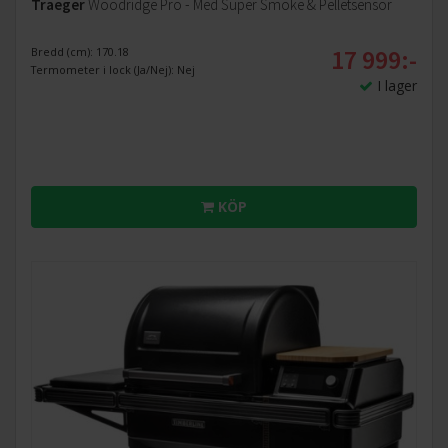
Traeger
Woodridge Pro - Med Super Smoke & Pelletsensor
17 999:-
Bredd (cm): 170.18
Termometer i lock (Ja/Nej): Nej
I lager
KÖP