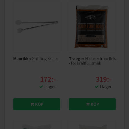
Muurikka
Grilltång 38 cm
Traeger
Hickory träpellets
- för kraftfull smak
172:-
319:-
I lager
I lager
KÖP
KÖP