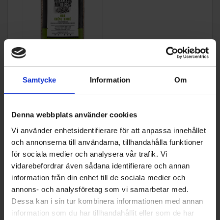
Traeger
Oak Träpellets 9
kg - för kraftig och
Samtycke
Information
Om
balanserad smak
319:-
I lager
Denna webbplats använder cookies
Vi använder enhetsidentifierare för att anpassa innehållet
och annonserna till användarna, tillhandahålla funktioner
KÖP
för sociala medier och analysera vår trafik. Vi
vidarebefordrar även sådana identifierare och annan
information från din enhet till de sociala medier och
annons- och analysföretag som vi samarbetar med.
Specifikationer
Dessa kan i sin tur kombinera informationen med annan
information som du har tillhandahållit eller som de har
Produktblad: