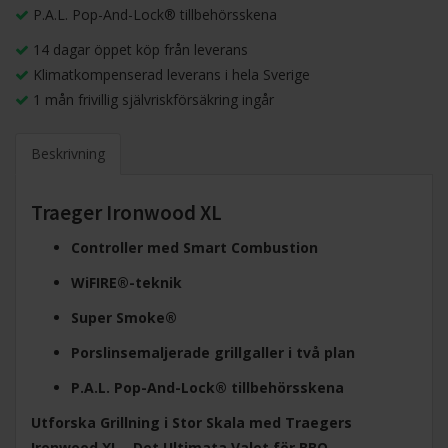
P.A.L. Pop-And-Lock® tillbehörsskena
14 dagar öppet köp från leverans
Klimatkompenserad leverans i hela Sverige
1 mån frivillig självriskförsäkring ingår
Beskrivning
Traeger Ironwood XL
Controller med Smart Combustion
WiFIRE®-teknik
Super Smoke®
Porslinsemaljerade grillgaller i två plan
P.A.L. Pop-And-Lock® tillbehörsskena
Utforska Grillning i Stor Skala med Traegers
Ironwood XL - Det Ultimata Valet för BBQ-