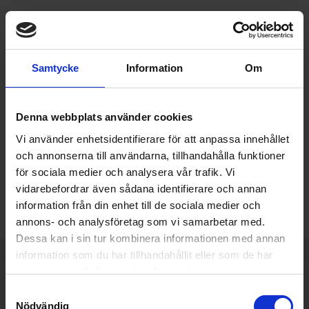
Samtycke
Information
Om
Denna webbplats använder cookies
Vi använder enhetsidentifierare för att anpassa innehållet
och annonserna till användarna, tillhandahålla funktioner
för sociala medier och analysera vår trafik. Vi
vidarebefordrar även sådana identifierare och annan
information från din enhet till de sociala medier och
annons- och analysföretag som vi samarbetar med.
Dessa kan i sin tur kombinera informationen med annan
information som du har tillhandahållit eller som de har
Varumärken du älskar
Snabb leverans från Stockholm
samlat in när du har använt deras tjänster.
Samtyckesval
Tips, råd & offert på mail och telefon
010-330 20 12
Nödvändig