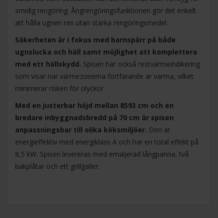
smidig rengöring. Ångrengöringsfunktionen gör det enkelt
att hålla ugnen ren utan starka rengöringsmedel.
Säkerheten är i fokus med barnspärr på både
ugnslucka och häll samt möjlighet att komplettera
med ett hällskydd.
Spisen har också restvärmeindikering
som visar när värmezonerna fortfarande är varma, vilket
minimerar risken för olyckor.
Med en justerbar höjd mellan 8593 cm och en
bredare inbyggnadsbredd på 70 cm är spisen
anpassningsbar till olika köksmiljöer.
Den är
energieffektiv med energiklass A och har en total effekt på
8,5 kW. Spisen levereras med emaljerad långpanna, två
bakplåtar och ett grillgaller.