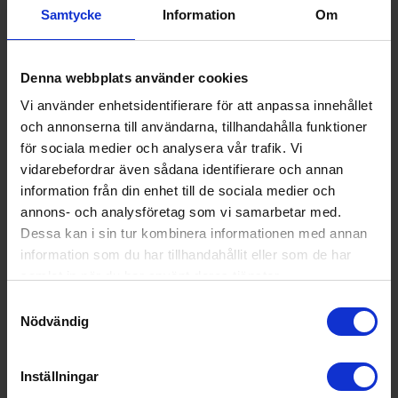
Produktgrupp:
Glaskeramikspi
Samtycke
Information
Om
s
Funktioner och egenskaper
Denna webbplats använder cookies
Ångfunktion (Ja/Nej):
Nej
Vi använder enhetsidentifierare för att anpassa innehållet
och annonserna till användarna, tillhandahålla funktioner
Gasugn (Ja/Nej):
Nej
för sociala medier och analysera vår trafik. Vi
Stektermometer (Ja/Nej):
Nej
vidarebefordrar även sådana identifierare och annan
Timer (Ja/Nej):
Nej
information från din enhet till de sociala medier och
annons- och analysföretag som vi samarbetar med.
Wi-Fi anslutning (Ja/Nej):
Nej
Dessa kan i sin tur kombinera informationen med annan
Teknisk data
information som du har tillhandahållit eller som de har
samlat in när du har använt deras tjänster.
Antal ugnar (st):
1
Samtyckesval
Spänning (V):
230
Nödvändig
Energiförbrukning konventionell värme (kW
0.85
h):
Inställningar
Ugnsvolym (l):
82