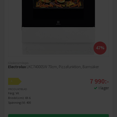
47%
Glaskeramikspis
Electrolux
LKC74000SW 70cm, Pizzafunktion, Barnsäker
7 990:-
A
I lager
PRODUKTBLAD
Färg: Vit
Bredd (cm): 69.6
Spänning (V): 400