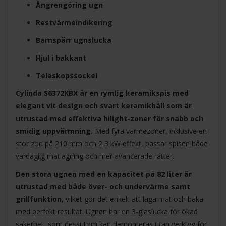
Ångrengöring ugn
Restvärmeindikering
Barnspärr ugnslucka
Hjul i bakkant
Teleskopssockel
Cylinda S6372KBX är en rymlig keramikspis med
elegant vit design och svart keramikhäll som är
utrustad med effektiva hilight-zoner för snabb och
smidig uppvärmning.
Med fyra värmezoner, inklusive en
stor zon på 210 mm och 2,3 kW effekt, passar spisen både
vardaglig matlagning och mer avancerade rätter.
Den stora ugnen med en kapacitet på 82 liter är
utrustad med både över- och undervärme samt
grillfunktion,
vilket gör det enkelt att laga mat och baka
med perfekt resultat. Ugnen har en 3-glaslucka för ökad
säkerhet, som dessutom kan demonteras utan verktyg för