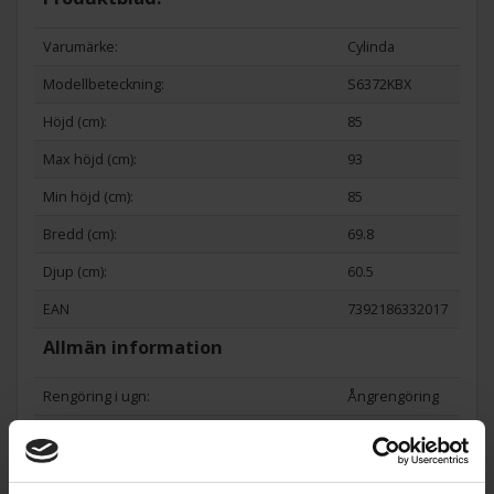
Varumärke:
Cylinda
Modellbeteckning:
S6372KBX
Höjd (cm):
85
Max höjd (cm):
93
Min höjd (cm):
85
Bredd (cm):
69.8
Djup (cm):
60.5
EAN
7392186332017
Allmän information
Rengöring i ugn:
Ångrengöring
Typ av ugn:
Standard
Färg:
Vit