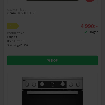
Glaskeramikspis
Gram
EK 5600-90 VF
4 990:-
A
I lager
PRODUKTBLAD
Färg: Vit
Bredd (cm): 60
Spänning (V): 400
KÖP