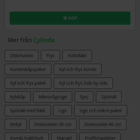
KÖP
Mer från
Cylinda
Diskmaskin
Frys
Köksfläkt
Kombiskåpspaket
Kyl och frys kombi
Kyl och frys paket
Kyl och frys Side by side
Kylskåp
Mikrovågsugn
Spis
Spishäll
Spishäll med fläkt
Ugn
Ugn och mikro paket
Vinkyl
Diskmaskin 45 cm
Diskmaskin 60 cm
Kombi tvätt/tork
Mangel
Proffsmaskiner