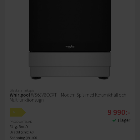
Glaskeramikspis
Whirlpool
WS68V8CCXT – Modern Spis med Keramikhäll och
Multifunktionsugn
9 990:-
A
I lager
PRODUKTBLAD
Färg: Rostfri
Bredd (cm): 60
Spänning (V): 400