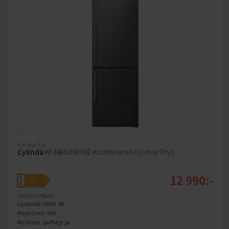
Kyl över frys
Cylinda
KF4485XNRFHE Kombinerad Kyl över Frys
12 990:-
A
E
↑
G
PRODUKTBLAD
Ljudnivå (dBA): 40
Höjd (cm): 186
No Frost: (Ja/Nej): Ja