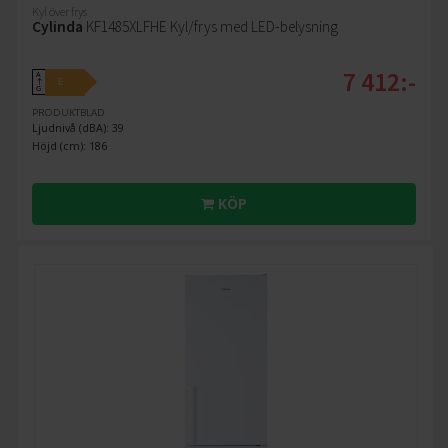
Kyl över frys
Cylinda
KF1485XLFHE Kyl/frys med LED-belysning
7 412:-
A
E
↑
G
PRODUKTBLAD
Ljudnivå (dBA): 39
Höjd (cm): 186
KÖP