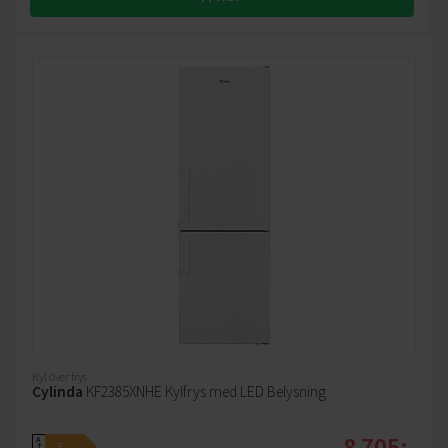
Kyl över frys
Cylinda
KF2385XNHE Kylfrys med LED Belysning
8 705:-
A
E
↑