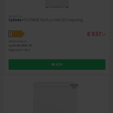
Kyl över frys
Cylinda
KF1375NHE Kyl/frys med LED-belysning
8 937:-
A
E
↑
G
PRODUKTBLAD
Ljudnivå (dBA): 40
Höjd (cm): 176.3
KÖP