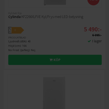
Kyl över frys
Cylinda
KF2266XLFVE Kyl/Frys med LED-belysning
5 490:-
A
E
↑
G
6 095:-
PRODUKTBLAD
I lager
Ljudnivå (dBA): 40
Höjd (cm): 166
No Frost: (Ja/Nej): Nej
KÖP