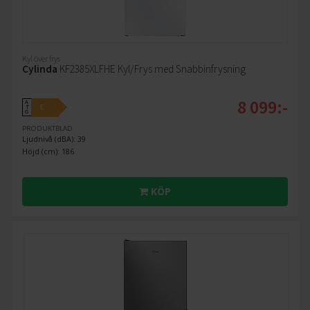
Kyl över frys
Cylinda
KF2385XLFHE Kyl/Frys med Snabbinfrysning
8 099:-
A
E
↑
G
PRODUKTBLAD
Ljudnivå (dBA): 39
Höjd (cm): 186
KÖP