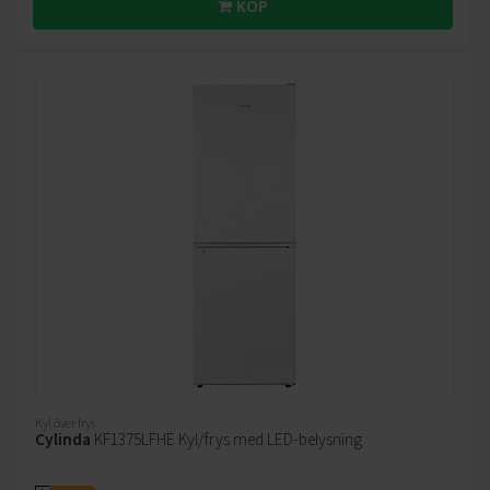
KÖP
Kyl över frys
Cylinda
KF1375LFHE Kyl/frys med LED-belysning