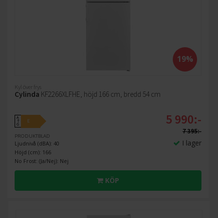
19%
Kyl över frys
Cylinda
KF2266XLFHE, höjd 166 cm, bredd 54 cm
5 990:-
A
E
↑
G
7 395:-
PRODUKTBLAD
I lager
Ljudnivå (dBA): 40
Höjd (cm): 166
No Frost: (Ja/Nej): Nej
KÖP