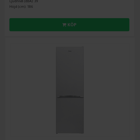
Ljudnivå (dBA): 39
Höjd (cm): 186
KÖP