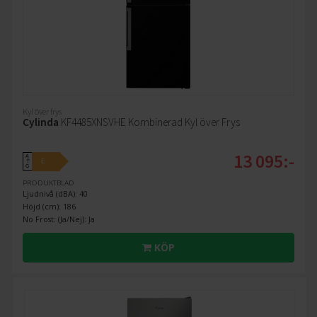
Kyl över frys
Cylinda
KF4485XNSVHE Kombinerad Kyl över Frys
13 095:-
A
E
↑
G
PRODUKTBLAD
Ljudnivå (dBA): 40
Höjd (cm): 186
No Frost: (Ja/Nej): Ja
KÖP