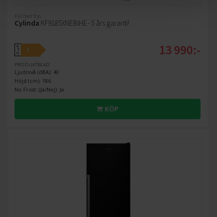
Kyl över frys
Cylinda
KF9185XNEBIHE- 5 års garanti!
13 990:-
A
E
↑
G
PRODUKTBLAD
Ljudnivå (dBA): 40
Höjd (cm): 186
No Frost: (Ja/Nej): Ja
KÖP