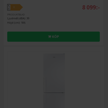
8 099:-
A
E
↑
G
PRODUKTBLAD
Ljudnivå (dBA): 39
Höjd (cm): 186
KÖP