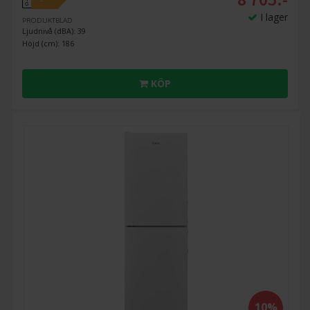
G
I lager
PRODUKTBLAD
Ljudnivå (dBA): 39
Höjd (cm): 186
KÖP
10%