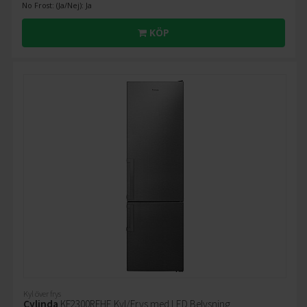
No Frost: (Ja/Nej): Ja
KÖP
Kyl över frys
Cylinda
KF2300RFHE Kyl/Frys med LED Belysning