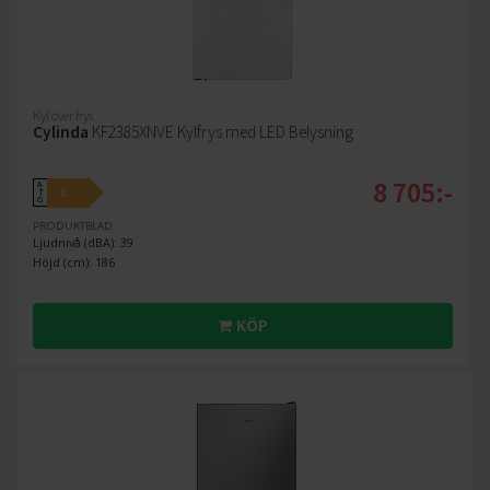
Kyl över frys
Cylinda
KF2385XNVE Kylfrys med LED Belysning
8 705:-
A
E
↑
G
PRODUKTBLAD
Ljudnivå (dBA): 39
Höjd (cm): 186
KÖP