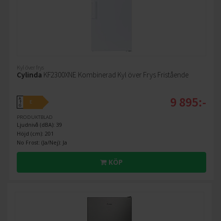
Kyl över frys
Cylinda
KF2300XNE Kombinerad Kyl över Frys Fristående
9 895:-
A
E
↑
G
PRODUKTBLAD
Ljudnivå (dBA): 39
Höjd (cm): 201
No Frost: (Ja/Nej): Ja
KÖP