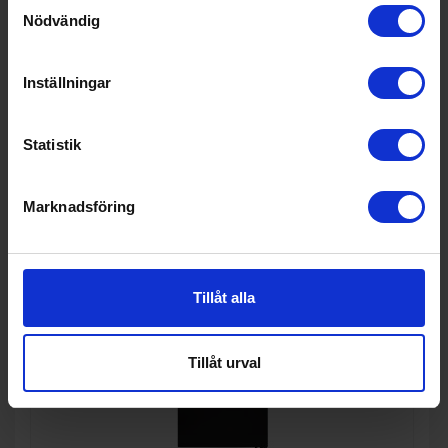
Samtyckesval
PRODUKTBLAD
Nödvändig
Ljudnivå (dBA): 37
Höjd (cm): 186
Inställningar
KÖP
Statistik
Marknadsföring
Tillåt alla
Tillåt urval