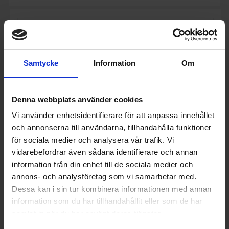
Samtycke
Information
Om
Denna webbplats använder cookies
Vi använder enhetsidentifierare för att anpassa innehållet
och annonserna till användarna, tillhandahålla funktioner
för sociala medier och analysera vår trafik. Vi
vidarebefordrar även sådana identifierare och annan
information från din enhet till de sociala medier och
annons- och analysföretag som vi samarbetar med.
Kyl över frys
Cylinda
KF2385NHD
Dessa kan i sin tur kombinera informationen med annan
information som du har tillhandahållit eller som de har
11 470:-
samlat in när du har använt deras tjänster.
A
D
↑
G