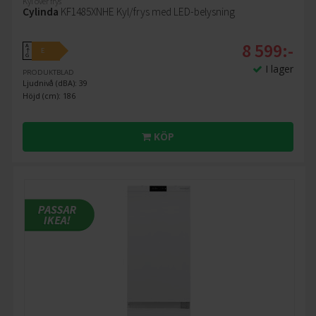
Kyl över frys
Cylinda
KF1485XNHE Kyl/frys med LED-belysning
8 599:-
A
E
↑
G
I lager
PRODUKTBLAD
Ljudnivå (dBA): 39
Höjd (cm): 186
KÖP