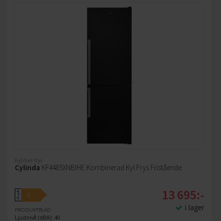
Kyl över frys
Cylinda
KF4485XNBIHE Kombinerad Kyl Frys Fristående
13 695:-
A
E
↑
G
I lager
PRODUKTBLAD
Ljudnivå (dBA): 40