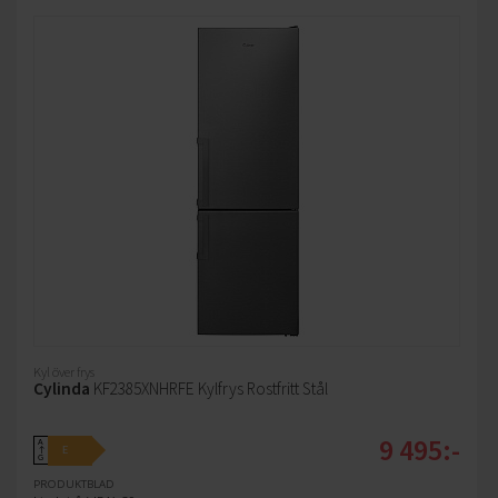
Kyl över frys
Cylinda
KF2385XNHRFE Kylfrys Rostfritt Stål
9 495:-
A
E
↑
G
PRODUKTBLAD