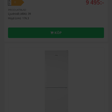
9 495:-
A
E
↑
G
PRODUKTBLAD
Ljudnivå (dBA): 39
Höjd (cm): 176.3
KÖP