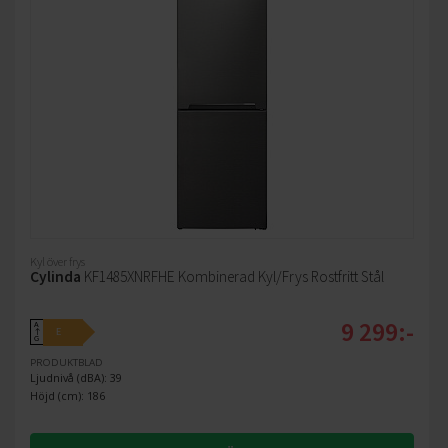
Kyl över frys
Cylinda
KF1485XNRFHE Kombinerad Kyl/Frys Rostfritt Stål
9 299:-
A
E
↑
G
PRODUKTBLAD
Ljudnivå (dBA): 39
Höjd (cm): 186