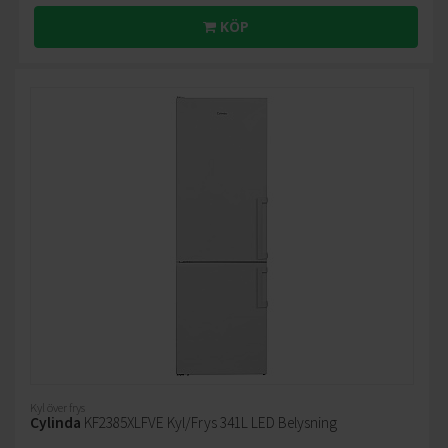
KÖP
Kyl över frys
Cylinda
KF2385XLFVE Kyl/Frys 341L LED Belysning