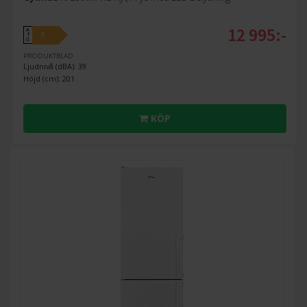
12 995:-
A
E
↑
G
PRODUKTBLAD
Ljudnivå (dBA): 39
Höjd (cm): 201
KÖP