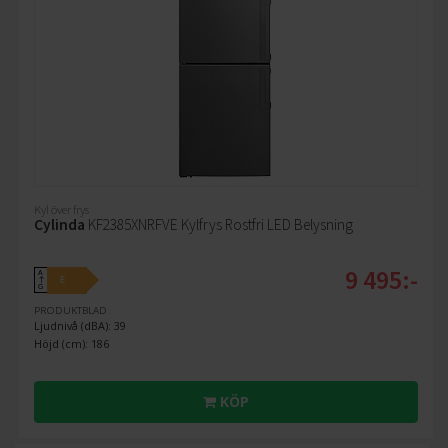
Kyl över frys
Cylinda
KF2385XNRFVE Kylfrys Rostfri LED Belysning
9 495:-
A
E
↑
G
PRODUKTBLAD
Ljudnivå (dBA): 39
Höjd (cm): 186
KÖP