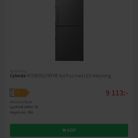
Kyl över frys
Cylinda
KF2385X2LFRFHE Kyl/frys med LED-belysning
9 113:-
A
E
↑
G
PRODUKTBLAD
Ljudnivå (dBA): 39
Höjd (cm): 186
KÖP