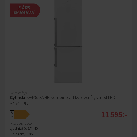
Kyl över frys
Cylinda
KF4485XNHE Kombinerad kyl över frys med LED-
belysning
11 595:-
A
E
↑
G
PRODUKTBLAD
Ljudnivå (dBA): 40
Höjd (cm): 186