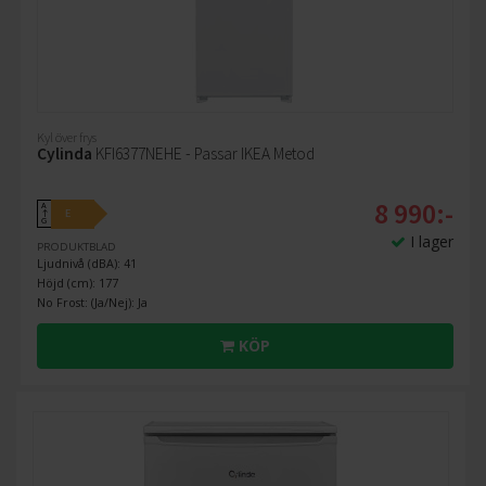
Kyl över frys
Cylinda
KFI6377NEHE - Passar IKEA Metod
8 990:-
A
E
↑
G
I lager
PRODUKTBLAD
Ljudnivå (dBA): 41
Höjd (cm): 177
No Frost: (Ja/Nej): Ja
KÖP