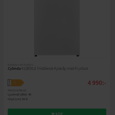
Kylskåp med frysfack
Cylinda
K1085XLE Fristående Kylskåp med Frysfack
4 990:-
A
E
↑
G
PRODUKTBLAD
Ljudnivå (dBA): 40
Höjd (cm): 83.8
KÖP