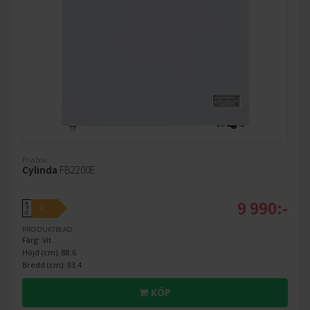
Frysbox
Cylinda
FB2200E
9 990:-
A
E
↑
G
PRODUKTBLAD
Färg: Vit
Höjd (cm): 88.6
Bredd (cm): 93.4
KÖP