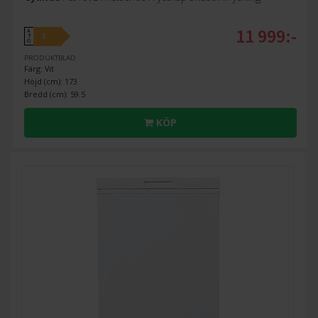
11 999:-
A
E
↑
G
PRODUKTBLAD
Färg: Vit
Höjd (cm): 173
Bredd (cm): 59.5
KÖP