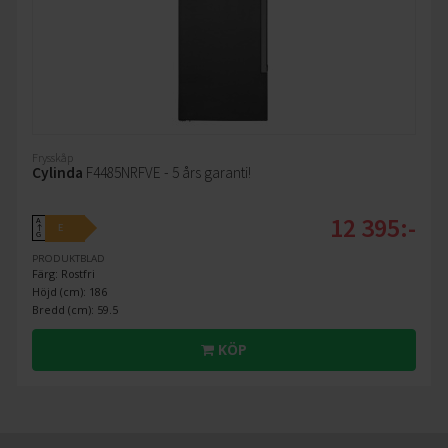
Frysskåp
Cylinda
F4485NRFVE - 5 års garanti!
12 395:-
A
E
↑
G
PRODUKTBLAD
Färg: Rostfri
Höjd (cm): 186
Bredd (cm): 59.5
KÖP