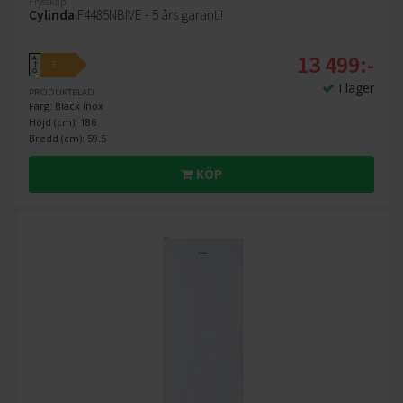
Frysskåp
Cylinda
F4485NBIVE - 5 års garanti!
13 499:-
A
E
↑
G
I lager
PRODUKTBLAD
Färg: Black inox
Höjd (cm): 186
Bredd (cm): 59.5
KÖP