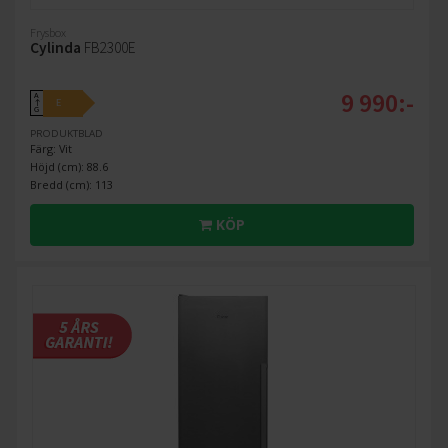
Frysbox
Cylinda
FB2300E
9 990:-
A
E
↑
G
PRODUKTBLAD
Färg: Vit
Höjd (cm): 88.6
Bredd (cm): 113
KÖP