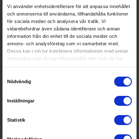
Vi använder enhetsidentifierare för att anpassa innehållet
och annonserna till användarna, tillhandahålla funktioner
för sociala medier och analysera vår trafik. Vi
vidarebefordrar även sådana identifierare och annan
information från din enhet till de sociala medier och
annons- och analysföretag som vi samarbetar med.
Dessa kan i sin tur kombinera informationen med annan
information som du har tillhandahållit eller som de har
samlat in när du har använt deras tjänster.
Samtyckesval
Nödvändig
Frysskåp
Cylinda
F1085E Fristående Frys Vit Kompakt
Inställningar
4 490:-
A
E
↑
G
Statistik
PRODUKTBLAD
Färg: Vit
Höjd (cm): 83.8