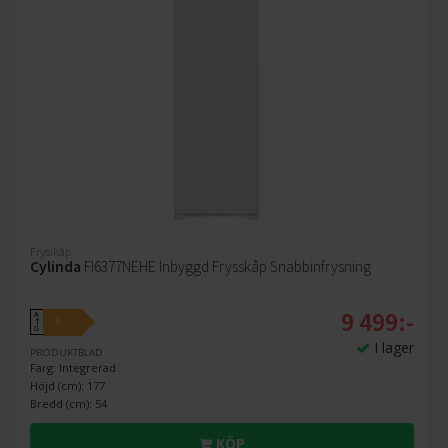
Frysskåp
Cylinda
FI6377NEHE Inbyggd Frysskåp Snabbinfrysning
9 499:-
A
E
↑
G
I lager
PRODUKTBLAD
Färg: Integrerad
Höjd (cm): 177
Bredd (cm): 54
KÖP