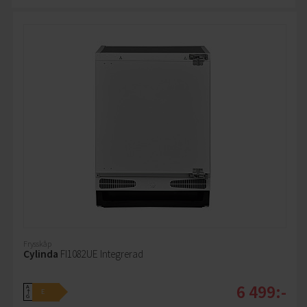
Frysskåp
Cylinda
FI1082UE Integrerad
6 499:-
A
E
↑
G