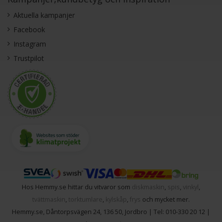
Aktuella kampanjer
Facebook
Instagram
Trustpilot
Hos Hemmy.se hittar du vitvaror som
diskmaskin
,
spis
,
vinkyl
,
tvättmaskin
,
torktumlare
,
kylskåp
,
frys
och mycket mer.
Hemmy.se
,
Dåntorpsvägen 24
,
136 50
,
Jordbro
| Tel:
010-330 20 12
|