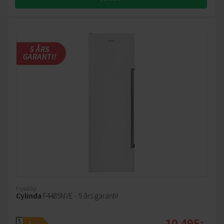
Frysskåp
Cylinda
F4485NVE - 5 års garanti!
10 495:-
A
E
↑