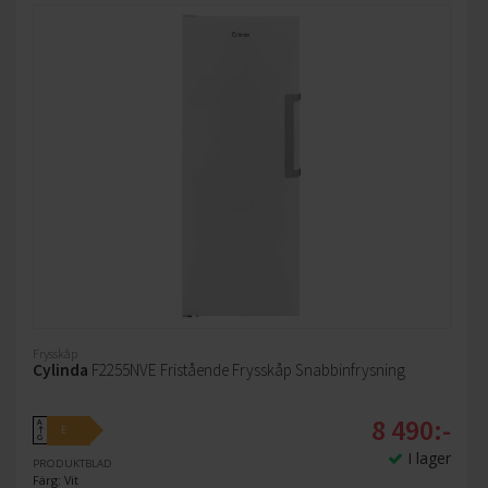
Frysskåp
Cylinda
F2255NVE Fristående Frysskåp Snabbinfrysning
8 490:-
A
E
↑
G
I lager
PRODUKTBLAD
Färg: Vit