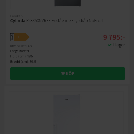
Frysskåp
Cylinda
F2385XNVRFE Fristående Frysskåp NoFrost
9 795:-
A
E
↑
G
I lager
PRODUKTBLAD
Färg: Rostfri
Höjd (cm): 186
Bredd (cm): 59.5
KÖP