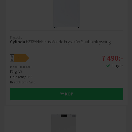
Frysskåp
Cylinda
F2385NVE Fristående Frysskåp Snabbinfrysning
7 490:-
A
E
↑
G
I lager
PRODUKTBLAD
Färg: Vit
Höjd (cm): 186
Bredd (cm): 59.5
KÖP