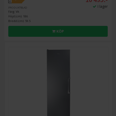
G
I lager
PRODUKTBLAD
Färg: Vit
Höjd (cm): 186
Bredd (cm): 59.5
KÖP