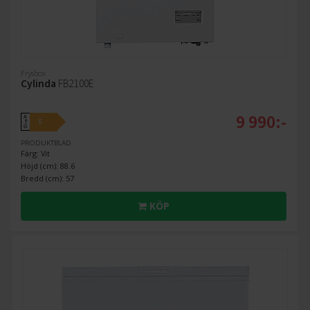
Frysbox
Cylinda
FB2100E
9 990:-
A
E
↑
G
PRODUKTBLAD
Färg: Vit
Höjd (cm): 88.6
Bredd (cm): 57
KÖP