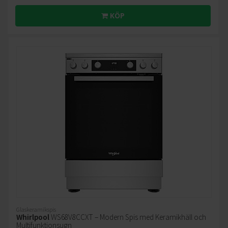
KÖP
Glaskeramikspis
Whirlpool
WS68V8CCXT – Modern Spis med Keramikhäll och
Multifunktionsugn