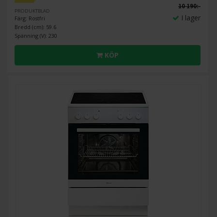
10 190:-
PRODUKTBLAD
I lager
Färg: Rostfri
Bredd (cm): 59.6
Spänning (V): 230
KÖP