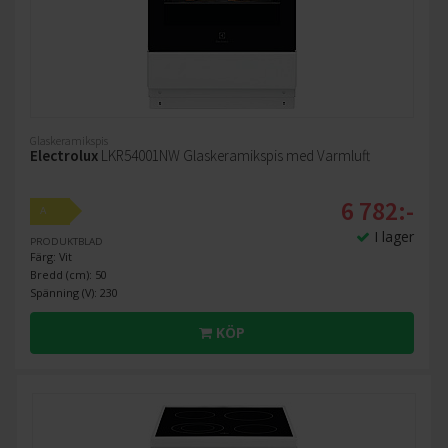
Glaskeramikspis
Electrolux
LKR54001NW Glaskeramikspis med Varmluft
6 782:-
A
I lager
PRODUKTBLAD
Färg: Vit
Bredd (cm): 50
Spänning (V): 230
KÖP