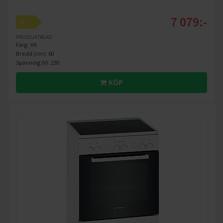
7 079:-
A
PRODUKTBLAD
Färg: Vit
Bredd (cm): 60
Spänning (V): 230
KÖP