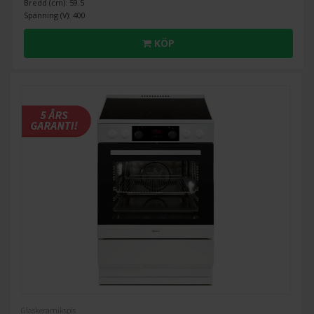
Bredd (cm): 59.5
Spänning (V): 400
KÖP
Glaskeramikspis