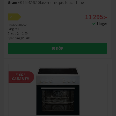
Gram
EK 16642-92 Glaskeramikspis Touch Timer
11 295:-
A
I lager
PRODUKTBLAD
Färg: Vit
Bredd (cm): 60
Spänning (V): 400
KÖP