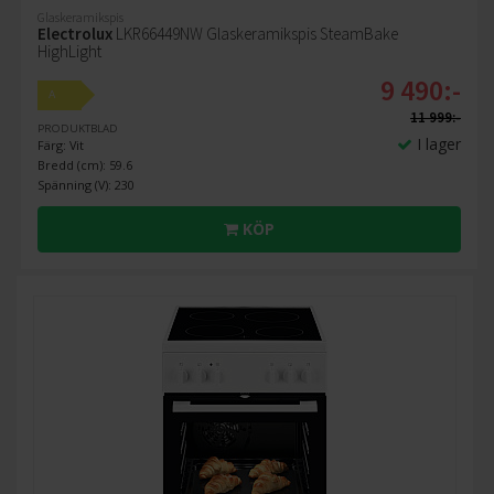
Glaskeramikspis
Electrolux
LKR66449NW Glaskeramikspis SteamBake
HighLight
9 490:-
A
11 999:-
PRODUKTBLAD
I lager
Färg: Vit
Bredd (cm): 59.6
Spänning (V): 230
KÖP