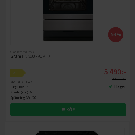
53%
Glaskeramikspis
Gram
EK 5600-90 VF X
5 490:-
A
11 599:-
PRODUKTBLAD
I lager
Färg: Rostfri
Bredd (cm): 60
Spänning (V): 400
KÖP