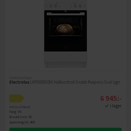
Glaskeramikspis
Electrolux
LKR5000S0W Hällkontroll Snabb Respons Sval Ugn
6 945:-
A
I lager
PRODUKTBLAD
Färg: Vit
Bredd (cm): 50
Spänning (V): 400