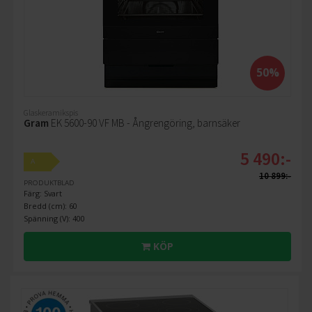
50%
Glaskeramikspis
Gram
EK 5600-90 VF MB - Ångrengöring, barnsäker
5 490:-
A
10 899:-
PRODUKTBLAD
Färg: Svart
Bredd (cm): 60
Spänning (V): 400
KÖP