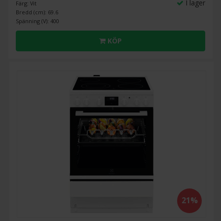
I lager
Färg: Vit
Bredd (cm): 69.6
Spänning (V): 400
KÖP
21%