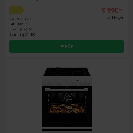
9 990:-
A
I lager
PRODUKTBLAD
Färg: Rostfri
Bredd (cm): 60
Spänning (V): 400
KÖP