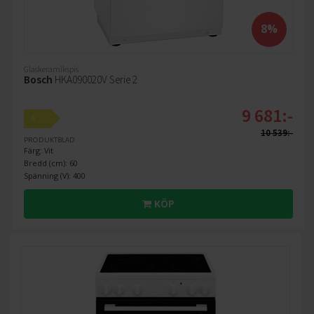
8%
Glaskeramikspis
Bosch
HKA090020V Serie 2
9 681:-
A
10 539:-
PRODUKTBLAD
Färg: Vit
Bredd (cm): 60
Spänning (V): 400
KÖP