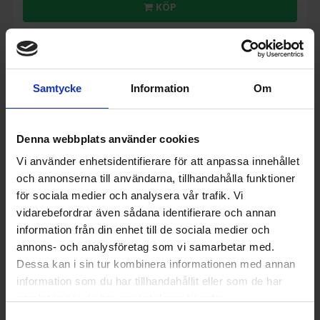
KÖP
Samtycke
Information
Om
Denna webbplats använder cookies
Vi använder enhetsidentifierare för att anpassa innehållet
och annonserna till användarna, tillhandahålla funktioner
för sociala medier och analysera vår trafik. Vi
vidarebefordrar även sådana identifierare och annan
information från din enhet till de sociala medier och
annons- och analysföretag som vi samarbetar med.
Dessa kan i sin tur kombinera informationen med annan
Glaskeramikspis
information som du har tillhandahållit eller som de har
Cylinda
S6264KVESV Keramikspis med Stektermometer
samlat in när du har använt deras tjänster.
Varmluft