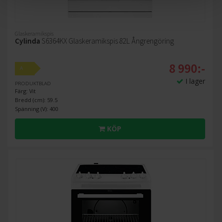
Glaskeramikspis
Cylinda
S6364KX Glaskeramikspis 82L Ångrengöring
8 990:-
A
I lager
PRODUKTBLAD
Färg: Vit
Bredd (cm): 59.5
Spänning (V): 400
KÖP