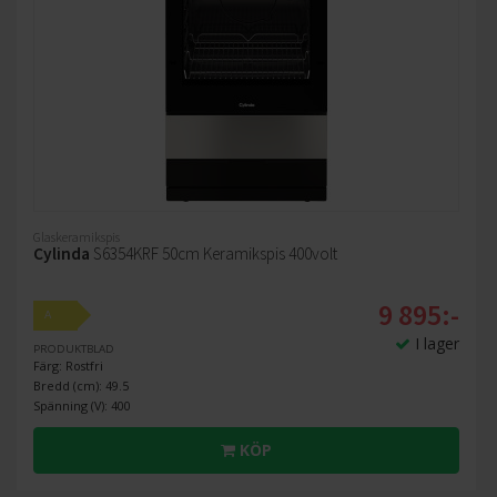
Glaskeramikspis
Cylinda
S6354KRF 50cm Keramikspis 400volt
9 895:-
A
I lager
PRODUKTBLAD
Färg: Rostfri
Bredd (cm): 49.5
Spänning (V): 400
KÖP