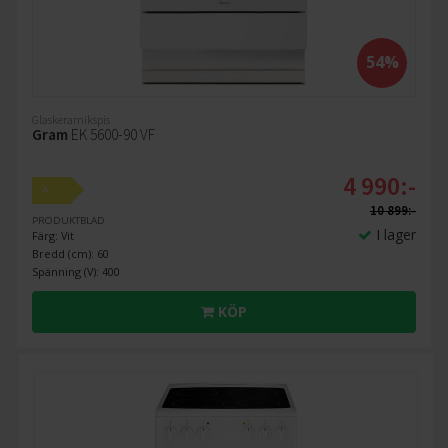
54%
Glaskeramikspis
Gram
EK 5600-90 VF
4 990:-
A
10 899:-
PRODUKTBLAD
I lager
Färg: Vit
Bredd (cm): 60
Spänning (V): 400
KÖP