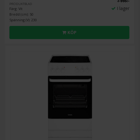
7 995:-
PRODUKTBLAD
I lager
Färg: Vit
Bredd (cm): 50
Spänning (V): 230
KÖP