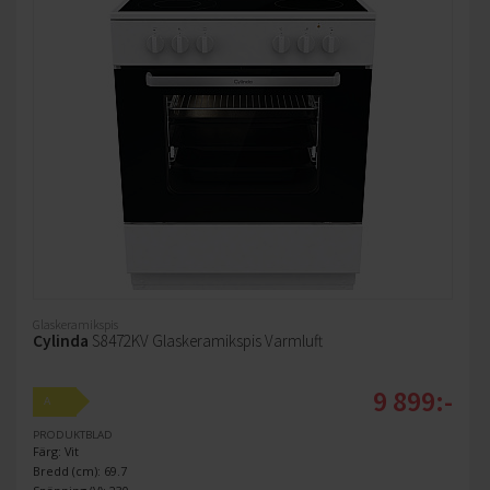
Glaskeramikspis
Cylinda
S8472KV Glaskeramikspis Varmluft
9 899:-
A
PRODUKTBLAD
Färg: Vit
Bredd (cm): 69.7