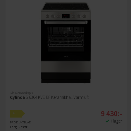
Glaskeramikspis
Cylinda
S 6364 KVE RF Keramikhäll Varmluft
9 430:-
A
I lager
PRODUKTBLAD
Färg: Rostfri