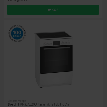
Spänning (V): 230
KÖP
Glaskeramikspis
Bosch
HKN31A020U Keramikhäll 3D HotAir