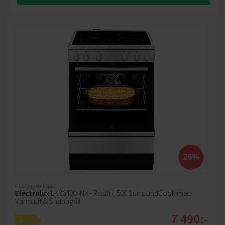
26%
Glaskeramikspis
Electrolux
LKR64004NX - Rostfri, 500 SurroundCook med
Varmluft & Snabbgrill
7 490:-
A