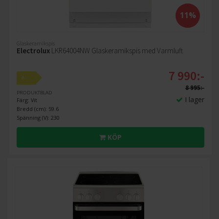
11%
Glaskeramikspis
Electrolux
LKR64004NW Glaskeramikspis med Varmluft
7 990:-
A
8 995:-
PRODUKTBLAD
I lager
Färg: Vit
Bredd (cm): 59.6
Spänning (V): 230
KÖP