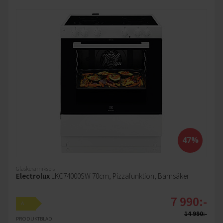
47%
Glaskeramikspis
Electrolux
LKC74000SW 70cm, Pizzafunktion, Barnsäker
7 990:-
A
14 990:-
PRODUKTBLAD