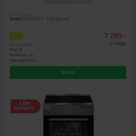
Glaskeramikspis
Gram
EK 560090 V - 5 års garanti
7 290:-
A
I lager
PRODUKTBLAD
Färg: Vit
Bredd (cm): 60
Spänning (V): 230
KÖP