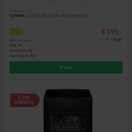
Glaskeramikspis
Cylinda
S 6354 K 50cm 400volt Keramikspis
8 795:-
A
I lager
PRODUKTBLAD
Färg: Vit
Bredd (cm): 50
Spänning (V): 400
KÖP