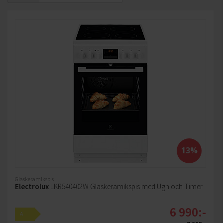
13%
Glaskeramikspis
Electrolux
LKR540402W Glaskeramikspis med Ugn och Timer
6 990:-
A