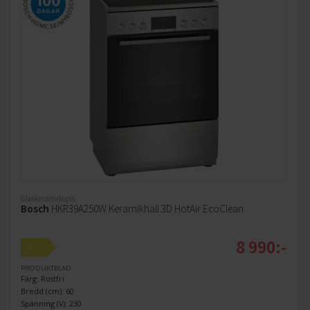
Glaskeramikspis
Bosch
HKR39A250W Keramikhäll 3D HotAir EcoClean
8 990:-
A
PRODUKTBLAD
Färg: Rostfri
Bredd (cm): 60
Spänning (V): 230