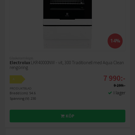
14%
Glaskeramikspis
Electrolux
LKR40000NW - vit, 300 Traditionell med Aqua Clean
rengöring
7 990:-
A
9 299:-
PRODUKTBLAD
I lager
Bredd (cm): 54.6
Spänning (V): 230
KÖP