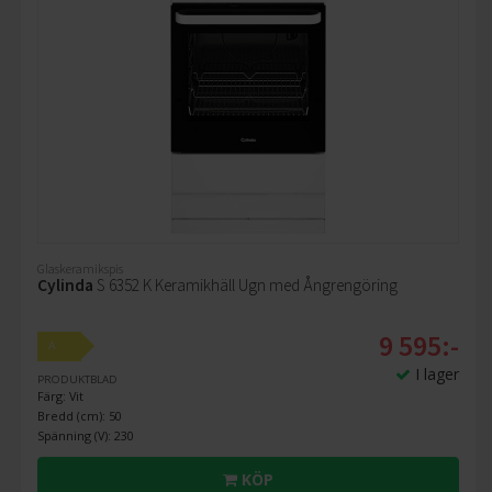
Glaskeramikspis
Cylinda
S 6352 K Keramikhäll Ugn med Ångrengöring
9 595:-
A
I lager
PRODUKTBLAD
Färg: Vit
Bredd (cm): 50
Spänning (V): 230
KÖP