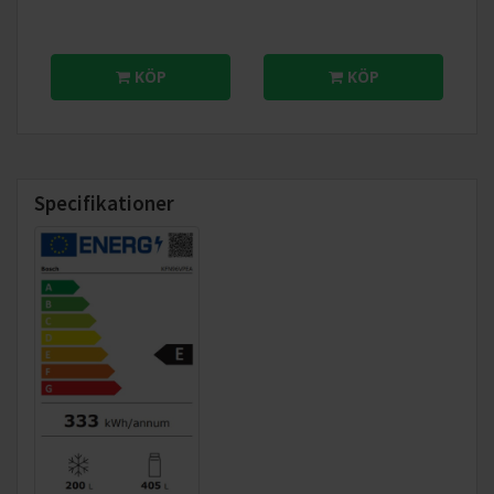
KÖP
KÖP
Uppgradera ditt kylskåpsutrymme.
Ett lite bredare kylskåp som ger dig markant mer utrymme.
Specifikationer