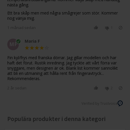
nästa gång.
Ett bra skåp men med några smågrejer som stör. Kommer
1 månad sedan
1
Maria F
MF
Fin kyl/frys med franska dörrar. Jag gillar modellen och har
haft det förut. Rustik inredning. Jag tyckte att vårt förra var
snyggare, men designen är ok. Blank list kommer sannolikt
att bli en utmaning att hålla rent från fingeravtryck...
Rekommenderas.
2 år sedan
2
Verified by Trustvoice
Populära produkter i denna kategori