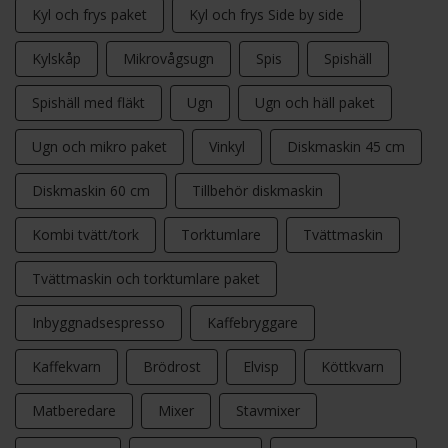
Kyl och frys paket
Kyl och frys Side by side
Kylskåp
Mikrovågsugn
Spis
Spishäll
Spishäll med fläkt
Ugn
Ugn och häll paket
Ugn och mikro paket
Vinkyl
Diskmaskin 45 cm
Diskmaskin 60 cm
Tillbehör diskmaskin
Kombi tvätt/tork
Torktumlare
Tvättmaskin
Tvättmaskin och torktumlare paket
Inbyggnadsespresso
Kaffebryggare
Kaffekvarn
Brödrost
Elvisp
Köttkvarn
Matberedare
Mixer
Stavmixer