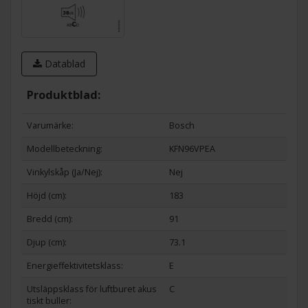
Larm
Varningssignal när dörren står öppen eller något fel
Datablad
inträffat.
Produktblad:
Varumärke:
Bosch
Modellbeteckning:
KFN96VPEA
Vinkylskåp (Ja/Nej):
Nej
Höjd (cm):
183
Bredd (cm):
91
Djup (cm):
73.1
Energieffektivitetsklass:
E
Utsläppsklass för luftburet akus
C
tiskt buller: