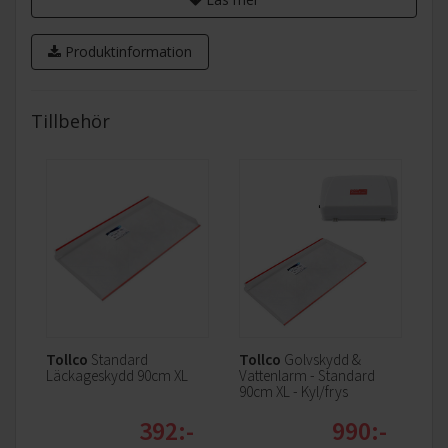
Produktinformation
Tillbehör
Du behöver inte längre frosta av din kyl
och frys.
Med torr luft som ständigt cirkulerar förblir din kyl och frys
frostfri och du slipper frosta av.
Tollco
Standard
Tollco
Golvskydd &
Läckageskydd 90cm XL
Vattenlarm - Standard
90cm XL - Kyl/frys
392:-
990:-