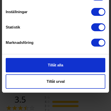
ott (h):
Årlig energiförbrukning (kWh/å
333
Inställningar
r):
Ljudnivå (dBA):
38 decibel A (svagt prassel
Statistik
från löv är ca 35 dB A)
Kapacitet kyl (l):
405
Marknadsföring
Kapacitet frys (l):
200
Vikt (kg):
117.3
Energimärkning
Tillåt alla
Energiklass:
E
Tillåt urval
Recensioner
3.5
5
☆
4
☆
3
☆
2
☆