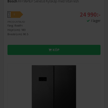
Bosch
KFF96PIEP Series 8 Kylskåp med VitaFresh
24 990:-
A
E
↑
G
I lager
PRODUKTBLAD
Färg: Rostfri
Höjd (cm): 183
Bredd (cm): 90.5
KÖP