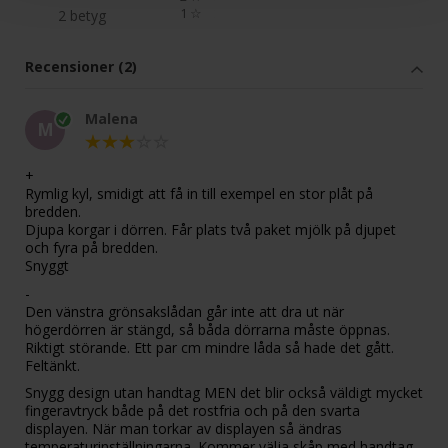
1
☆
2 betyg
Recensioner (2)
Malena
M
+
Rymlig kyl, smidigt att få in till exempel en stor plåt på
bredden.
Djupa korgar i dörren. Får plats två paket mjölk på djupet
och fyra på bredden.
Snyggt
-
Den vänstra grönsakslådan går inte att dra ut när
högerdörren är stängd, så båda dörrarna måste öppnas.
Riktigt störande. Ett par cm mindre låda så hade det gått.
Feltänkt.
Snygg design utan handtag MEN det blir också väldigt mycket
fingeravtryck både på det rostfria och på den svarta
displayen. När man torkar av displayen så ändras
temperaturinställningarna. Kommer välja skåp med handtag