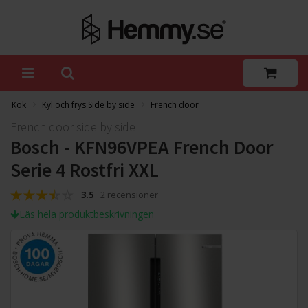
Kök
Kyl och frys Side by side
French door
French door side by side
Bosch - KFN96VPEA French Door
Serie 4 Rostfri XXL
3.5
2 recensioner
Läs hela produktbeskrivningen