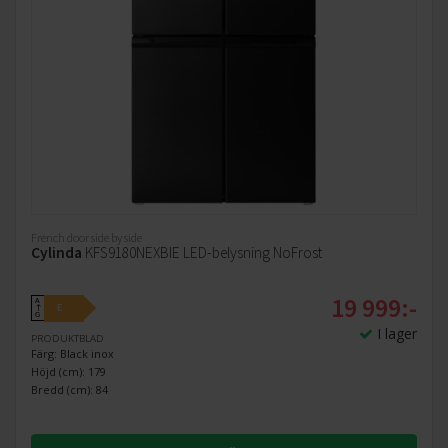
French door side by side
Cylinda
KFS9180NEXBIE LED-belysning NoFrost
19 999:-
A
E
↑
G
I lager
PRODUKTBLAD
Färg: Black inox
Höjd (cm): 179
Bredd (cm): 84