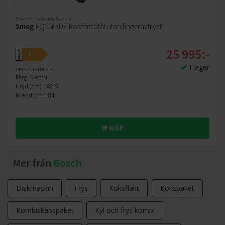
French door side by side
Smeg
FQ55FXDE Rostfritt Stål utan fingeravtryck
25 995:-
A
E
↑
G
I lager
PRODUKTBLAD
Färg: Rostfri
Höjd (cm): 182.5
Bredd (cm): 84
KÖP
Mer från
Bosch
Diskmaskin
Frys
Köksfläkt
Kökspaket
Kombiskåpspaket
Kyl och frys kombi