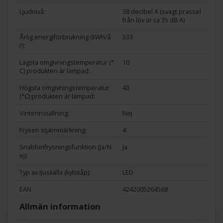
SuperFreezing
Ljudnivå:
38 decibel A (svagt prassel
Vanliga frysar klarar säkert att frysa in maten, men att hålla
från löv är ca 35 dB A)
den frusen är en annan sak. SuperFreezing fryser in maten
Årlig energiförbrukning (kWh/å
333
snabbare och skyddar frusen mat mot upptining när du
r):
lägger in ny mat. Skåp med automatisk infrysning återgår
Lägsta omgivningstemperatur (°
10
till normalfunktion när nödvändig temperatur är uppnådd
C) produkten är lämpad:
för att förhindra att energi slösas i onödan. Bra för maten.
Högsta omgivningstemperatur
43
Bra för effektförbrukningen.
(°C) produkten är lämpad:
Vinterinställning:
Nej
Frysen stjärnmärkning:
4
Snabbinfrysningsfunktion (Ja/N
Ja
ej):
Typ av ljuskälla (kylskåp):
LED
EAN
4242005264568
Allmän information