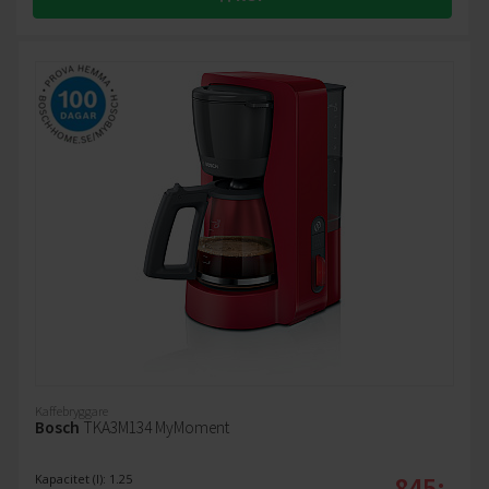
Kaffebryggare
Bosch
TKA3M134 MyMoment
845:-
Kapacitet (l): 1.25