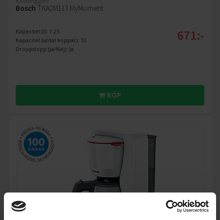
Kaffebryggare
Bosch
TKA2M113 MyMoment
671:-
Kapacitet (l): 1.25
Kapacitet (antal koppar): 10
Droppstopp (Ja/Nej): Ja
KÖP