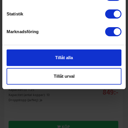
Statistik
Marknadsföring
Tillåt alla
Kaffebryggare
Bosch
TKA3M133 MyMoment
Tillåt urval
849:-
Kapacitet (l): 1.25
Kapacitet (antal koppar): 10
Droppstopp (Ja/Nej): Ja
KÖP