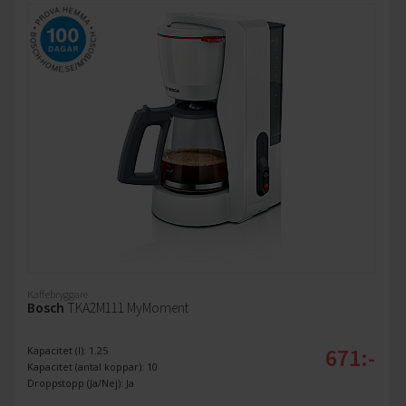
Kaffebryggare
Bosch
TKA2M111 MyMoment
671:-
Kapacitet (l): 1.25
Kapacitet (antal koppar): 10
Droppstopp (Ja/Nej): Ja