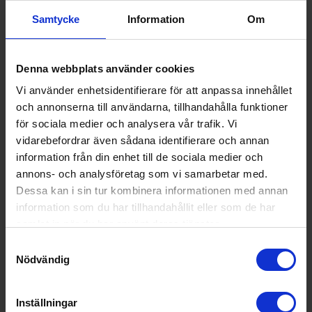
Samtycke
Information
Om
Denna webbplats använder cookies
Kaffebryggare
Vi använder enhetsidentifierare för att anpassa innehållet
Bosch
TKA3M131 MyMoment
och annonserna till användarna, tillhandahålla funktioner
för sociala medier och analysera vår trafik. Vi
844:-
Kapacitet (l): 1.25
vidarebefordrar även sådana identifierare och annan
Kapacitet (antal koppar): 10
Droppstopp (Ja/Nej): Ja
information från din enhet till de sociala medier och
annons- och analysföretag som vi samarbetar med.
Dessa kan i sin tur kombinera informationen med annan
information som du har tillhandahållit eller som de har
KÖP
samlat in när du har använt deras tjänster.
Samtyckesval
Nödvändig
Inställningar