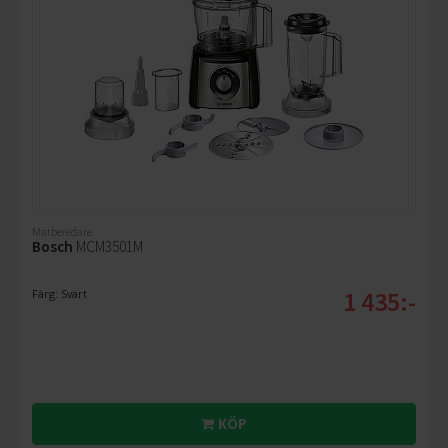
Matberedare
Bosch
MCM3501M
1 435:-
Färg: Svart
KÖP