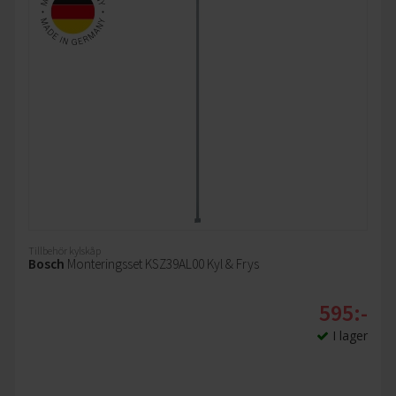
Tillbehör kylskåp
Bosch
Monteringsset KSZ39AL00 Kyl & Frys
595:-
I lager