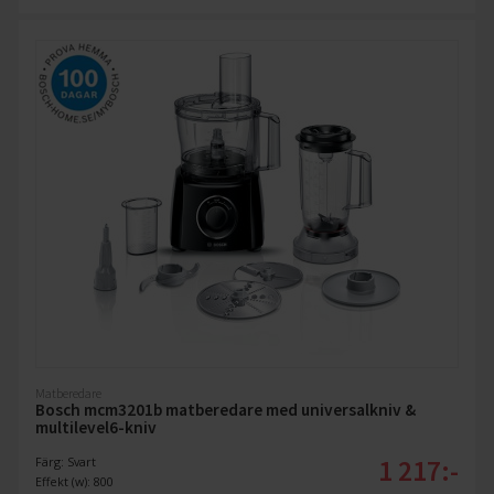
Matberedare
Bosch mcm3201b matberedare med universalkniv &
multilevel6-kniv
1 217:-
Färg: Svart
Effekt (w): 800