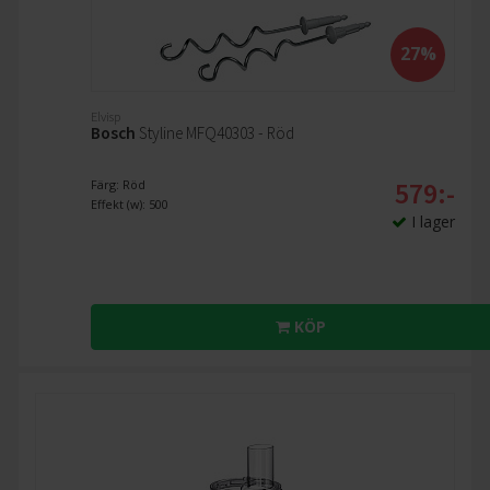
27%
Elvisp
Bosch
Styline MFQ40303 - Röd
579:-
Färg: Röd
Effekt (w): 500
I lager
KÖP