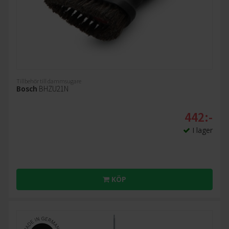
Tillbehör till dammsugare
Bosch
BHZU21N
442:-
I lager
KÖP