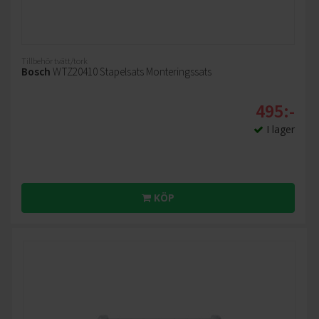
Tillbehör tvätt/tork
Bosch
WTZ20410 Stapelsats Monteringssats
495:-
I lager
KÖP