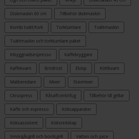
Diskmaskin 60 cm
Tillbehör diskmaskin
Kombi tvätt/tork
Torktumlare
Tvättmaskin
Tvättmaskin och torktumlare paket
Inbyggnadsespresso
Kaffebryggare
Kaffekvarn
Brödrost
Elvisp
Köttkvarn
Matberedare
Mixer
Stavmixer
Citruspress
Råsaftcentrifug
Tillbehör till grillar
Kaffe och espresso
Köksapparater
Köksassistent
Köksredskap
Smörgåsgrill och bordsgrill
Vatten och juice