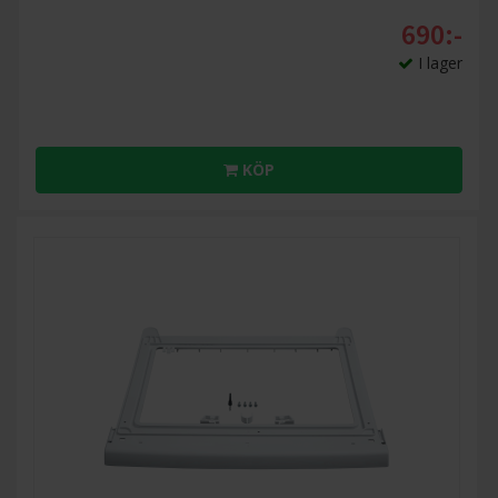
690:-
I lager
KÖP