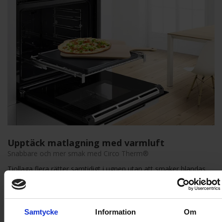
Upptäck matlagning med varmluft
Snabbare och mer smak med Circo Therm®
Tiollaga flera rätter samtidigt i ugnen utan att smaker blandas
med Circo Therm®. Den jämna värmefördelningen gör att du
når önskad temperatur snabbare, vilket ger en saftigare smak
på kortare tid.
Samtycke
Information
Om