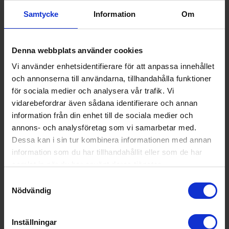
Samtycke
Information
Om
Denna webbplats använder cookies
Mixer
Vi använder enhetsidentifierare för att anpassa innehållet
Bosch
MMB6141S - Rostfri, 1200 W med 1,5 liter Tritankanna
och annonserna till användarna, tillhandahålla funktioner
för sociala medier och analysera vår trafik. Vi
1 019:-
Färg: Rostfri
vidarebefordrar även sådana identifierare och annan
Effekt (w): 1200
I lager
information från din enhet till de sociala medier och
annons- och analysföretag som vi samarbetar med.
Dessa kan i sin tur kombinera informationen med annan
information som du har tillhandahållit eller som de har
KÖP
samlat in när du har använt deras tjänster.
Samtyckesval
Nödvändig
Inställningar