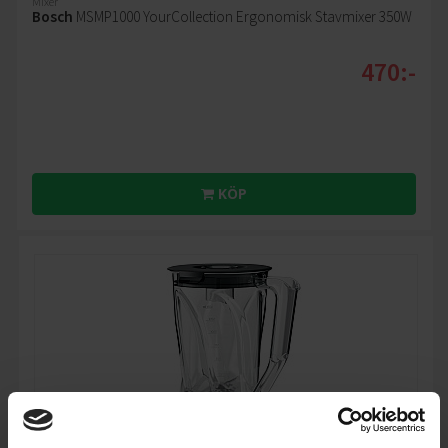
Mixer
Bosch
MSMP1000 YourCollection Ergonomisk Stavmixer 350W
470:-
KÖP