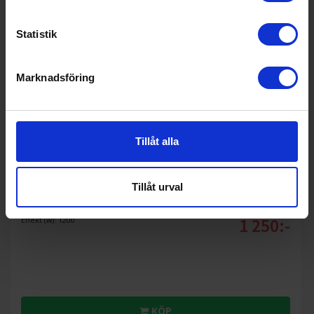
Statistik
Marknadsföring
Tillåt alla
Mixer
Bosch
MMB6172S ProEdge Blender 1200W
Tillåt urval
1 250:-
Effekt (w): 1200
KÖP