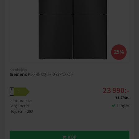
25%
Kombiskåp
Siemens
KG39NXXCF-KG39NXXCF
23 990:-
A
C
↑
G
31 790:-
PRODUKTBLAD
I lager
Färg: Rostfri
Höjd (cm): 203
KÖP