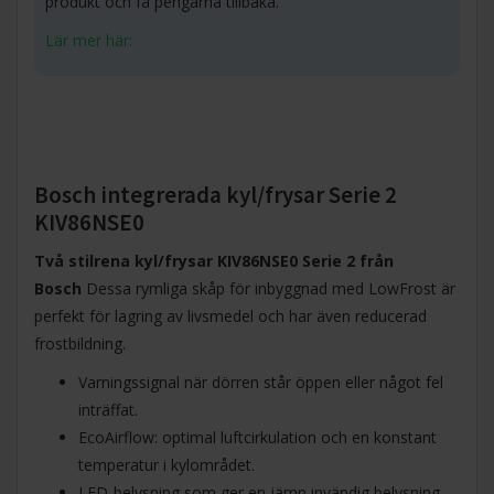
produkt och få pengarna tillbaka.
Lär mer här:
Bosch integrerada kyl/frysar Serie 2
KIV86NSE0
Två stilrena kyl/frysar KIV86NSE0 Serie 2 från
Bosch
Dessa rymliga skåp för inbyggnad med LowFrost är
perfekt för lagring av livsmedel och har även reducerad
frostbildning.
Varningssignal när dörren står öppen eller något fel
inträffat.
EcoAirflow: optimal luftcirkulation och en konstant
temperatur i kylområdet.
LED-belysning som ger en jämn invändig belysning