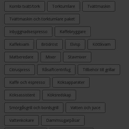
Kombi tvätt/tork
Torktumlare
Tvättmaskin
Tvättmaskin och torktumlare paket
Inbyggnadsespresso
Kaffebryggare
Kaffekvarn
Brödrost
Elvisp
Köttkvarn
Matberedare
Mixer
Stavmixer
Citruspress
Råsaftcentrifug
Tillbehör till grillar
Kaffe och espresso
Köksapparater
Köksassistent
Köksredskap
Smörgåsgrill och bordsgrill
Vatten och juice
Vattenkokare
Dammsugarpåsar