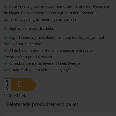
SuperFreezing sänker automatiskt temperaturen i frysen när
du lägger in nya matvaror samtidigt som den förhindrar
oönskad upptining av redan frysta livsmedel.
BigBox: extra stor fryslåda.
Köp till inbärning, installation och bortforsling av gammal
produkt när du betalar
Vill du ha en leverans lite senare pausar vi din order
kostnadsfritt upp till 6 veckor
Klimatkompenserad leverans i hela Sverige
1 mån frivillig självriskförsäkring ingår
A
E
↑
G
PRODUKTBLAD
Relaterade produkter och paket