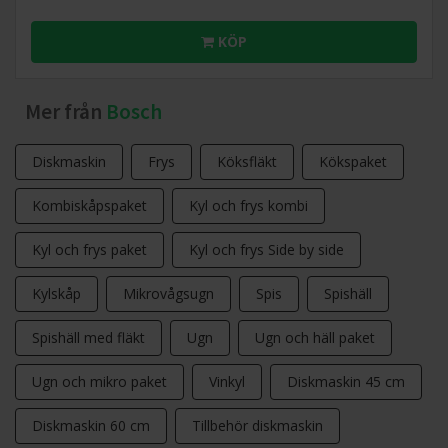
KÖP
Mer från
Bosch
Diskmaskin
Frys
Köksfläkt
Kökspaket
Kombiskåpspaket
Kyl och frys kombi
Kyl och frys paket
Kyl och frys Side by side
Kylskåp
Mikrovågsugn
Spis
Spishäll
Spishäll med fläkt
Ugn
Ugn och häll paket
Ugn och mikro paket
Vinkyl
Diskmaskin 45 cm
Diskmaskin 60 cm
Tillbehör diskmaskin