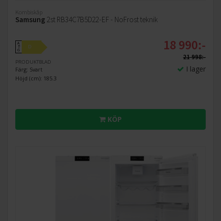
Kombiskåp
Samsung
2st RB34C7B5D22-EF - NoFrost teknik
18 990:-
A
D
↑
G
21 998:-
PRODUKTBLAD
I lager
Färg: Svart
Höjd (cm): 185.3
KÖP