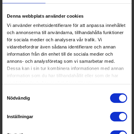
Modellbeteckning:
KIV86NSE0
Denna webbplats använder cookies
Höjd (cm):
177.2
Auto SuperFreezer
Vi använder enhetsidentifierare för att anpassa innehållet
Bredd (cm):
54.1
och annonserna till användarna, tillhandahålla funktioner
För att bevara matens smak och näringsvärde bör den
för sociala medier och analysera vår trafik. Vi
Djup (cm):
54.8
frysas ner så fort som möjligt. Med den automatiska
vidarebefordrar även sådana identifierare och annan
nedfrysningsfunktionen går det snabbare att frysa ner
EAN
4242005431045
information från din enhet till de sociala medier och
maten och den redan frysta maten tinar inte upp. Frysen
Allmän information
annons- och analysföretag som vi samarbetar med.
märker av en förhöjd temperatur och justerar denna
Dessa kan i sin tur kombinera informationen med annan
automatiskt för att förvara maten på allra bästa sätt.
Färg:
Integrarad
information som du har tillhandahållit eller som de har
samlat in när du har använt deras tjänster.
Produktgrupp:
Kombiskåpspaket
Samtyckesval
Funktioner och egenskaper
Nödvändig
Integrerad (Ja/Nej):
Ja
Inställningar
Ismaskin (Ja/Nej):
Nej
Självavfrostande frys (ja/nej):
Nej