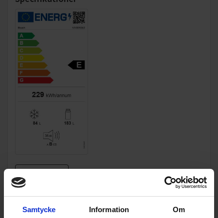
LED-belysning
LED-lampor drar mindre energi än vanliga lampor.
Lamporna lyser upp hela skåpet invändigt, även när det är
fullt och bländar inte.
Datablad
Produktblad:
Samtycke
Information
Om
Varumärke:
Bosch