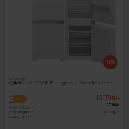
12%
Kombiskåp
Cylinda
2st KFI6377NEHE - Integrerade - Passar IKEA Metod
15 790:-
A
E
↑
G
17 980:-
PRODUKTBLAD
I lager
Färg: Integrarad
Höjd (cm): 177