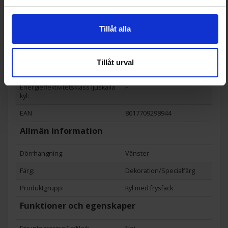
Vinterinställning:
Nej
Frysen stjärnmärkning:
4
Tillåt alla
Snabbinfrysningsfunktion (Ja/N
Nej
ej):
Tillåt urval
Typ av ljuskälla (Frys):
Nej
Energieffektivitetsklass ljuskälla
F
kyl:
EAN
8017709298944
Allmän information
Dörrhängning:
Vänster
Färg:
Dekoration/Specialfärg
Produktgrupp:
Kyl med frysfack
Funktioner och egenskaper