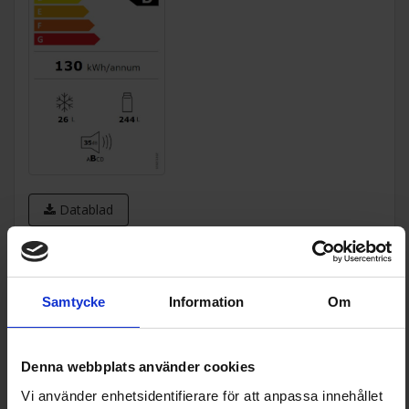
Datablad
Produktblad:
Varumärke:
SMEG
Samtycke
Information
Om
Modellbeteckning:
FAB28LDUJ5
Typ av kyl-/frysprodukt:
Kylskåp med frysfack
Denna webbplats använder cookies
Vinkylskåp (Ja/Nej):
Nej
Vi använder enhetsidentifierare för att anpassa innehållet