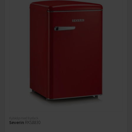
Kylskåp med frysfack
Severin
RKS8830