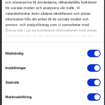
Konstruktionstyp:
Fristående
och annonserna till användarna, tillhandahålla funktioner
för sociala medier och analysera vår trafik. Vi
Höjd (cm):
153
vidarebefordrar även sådana identifierare och annan
Bredd (cm):
60.1
information från din enhet till de sociala medier och
annons- och analysföretag som vi samarbetar med.
Djup (cm):
72.8
Dessa kan i sin tur kombinera informationen med annan
Energieffektivitetsklass:
D
information som du har tillhandahållit eller som de har
samlat in när du har använt deras tjänster.
Utsläppsklass för luftburet akus
B
tiskt buller:
Samtyckesval
Nödvändig
Ljudnivå:
35 decibel A (svagt prassel
från löv är ca 35 dB A)
Årlig energiförbrukning (kWh/å
130
Inställningar
r):
Klimatklass:
SN-N-ST-T
Statistik
Lägsta omgivningstemperatur (°
10
C) produkten är lämpad:
Marknadsföring
Högsta omgivningstemperatur
43
(°C) produkten är lämpad: