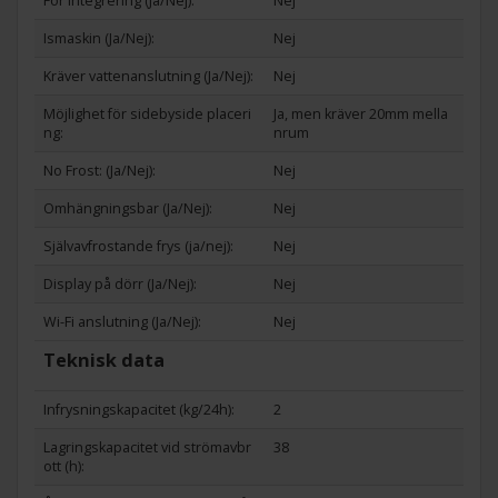
För integrering (Ja/Nej):
Nej
Ismaskin (Ja/Nej):
Nej
Kräver vattenanslutning (Ja/Nej):
Nej
Möjlighet för sidebyside placeri
Ja, men kräver 20mm mella
ng:
nrum
No Frost: (Ja/Nej):
Nej
Omhängningsbar (Ja/Nej):
Nej
Självavfrostande frys (ja/nej):
Nej
Display på dörr (Ja/Nej):
Nej
Wi-Fi anslutning (Ja/Nej):
Nej
Teknisk data
Infrysningskapacitet (kg/24h):
2
Lagringskapacitet vid strömavbr
38
ott (h):