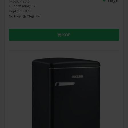
I lager
PRODUKTBLAD
Ljudnivå (dBA): 37
Höjd (cm): 87.5
No Frost: (Ja/Nej): Nej
KÖP