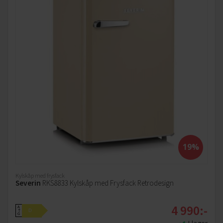
19%
Kylskåp med frysfack
Severin
RKS8833 Kylskåp med Frysfack Retrodesign
4 990:-
A
D
↑
G