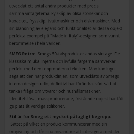
utvecklat ett antal andra produkter med precis
samma vintagetema: kylskåp av olika storlekar och
kapacitet, frysskåp, tvättmaskiner och diskmaskiner. Med
sin blandning av elegans och funktionalitet är dessa objekt
perfekta exempel på "Made in Italy"-designen som vunnit
berömmelse i hela världen.
SMEG Retro:
Smegs 50-talsprodukter andas vintage. De
klassiska mjuka linjerna och livfulla färgerna samverkar
perfekt med den toppmoderna tekniken. Man kan lugnt
säga att den här produktlinjen, som utvecklats av Smegs
interna designstudio, definitivt har förändrat vårt sätt att
tänka i fråga om vitvaror och hushållsmaskiner.
Identitetslösa, massproducerade, fristående objekt har fått
ge plats åt verkliga stilikoner.
Stil är för Smeg ett mycket påtagligt begrepp:
Sättet på vilket en produkt kommunicerar med sin
omgivning och får sina användare att interagera med den.