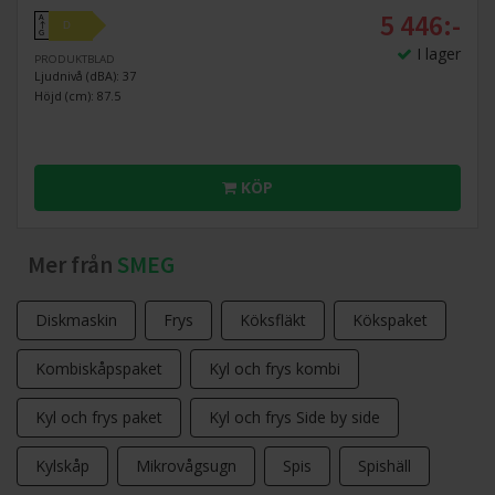
5 446:-
A
D
↑
G
I lager
PRODUKTBLAD
Ljudnivå (dBA): 37
Höjd (cm): 87.5
KÖP
Mer från
SMEG
Diskmaskin
Frys
Köksfläkt
Kökspaket
Kombiskåpspaket
Kyl och frys kombi
Kyl och frys paket
Kyl och frys Side by side
Kylskåp
Mikrovågsugn
Spis
Spishäll