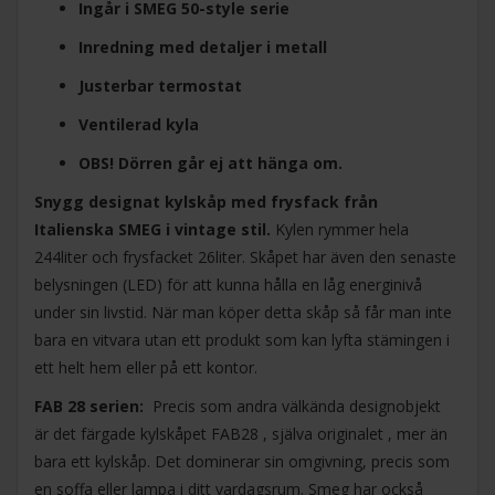
Ingår i SMEG 50-style serie
Inredning med detaljer i metall
Justerbar termostat
Ventilerad kyla
OBS! Dörren går ej att hänga om.
Snygg designat kylskåp med frysfack från
Italienska SMEG i vintage stil.
Kylen rymmer hela
244liter och frysfacket 26liter. Skåpet har även den senaste
belysningen (LED) för att kunna hålla en låg energinivå
under sin livstid. När man köper detta skåp så får man inte
bara en vitvara utan ett produkt som kan lyfta stämingen i
ett helt hem eller på ett kontor.
FAB 28 serien:
Precis som andra välkända designobjekt
är det färgade kylskåpet FAB28 , själva originalet , mer än
bara ett kylskåp. Det dominerar sin omgivning, precis som
en soffa eller lampa i ditt vardagsrum. Smeg har också