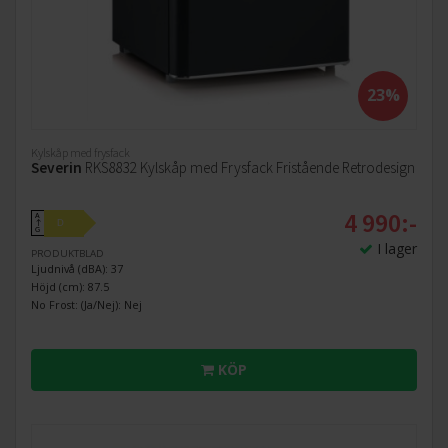
23%
Kylskåp med frysfack
Severin
RKS8832 Kylskåp med Frysfack Fristående Retrodesign
4 990:-
A
D
↑
G
I lager
PRODUKTBLAD
Ljudnivå (dBA): 37
Höjd (cm): 87.5
No Frost: (Ja/Nej): Nej
KÖP