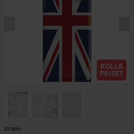
KOLLA
PRISET
23 995:-