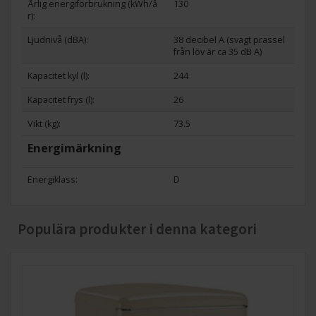
Årlig energiförbrukning (kWh/å
130
r):
Ljudnivå (dBA):
38 decibel A (svagt prassel
från löv är ca 35 dB A)
Kapacitet kyl (l):
244
Kapacitet frys (l):
26
Vikt (kg):
73.5
Energimärkning
Energiklass:
D
Populära produkter i denna kategori