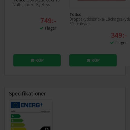
Vattenlarm - Kyl/frys
Tollco
749:-
Droppskyddsbricka/Läckageskyd
60cm (kyla)
I lager
349:-
I lager
KÖP
KÖP
Specifikationer