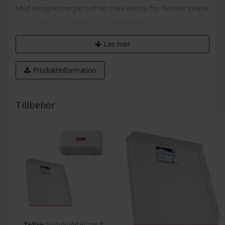
Med designlösningar och en stark känsla för detaljer skapar
Smeg hem som avspeglar människorna som bor
där. Vitvarorna intar en central plats, en plats där människor
Läs mer
kan samlas. I köket finns alla funktioner samlade och de
bildar en perfekt, fullt utrustad samlingsplats för trevliga
Produktinformation
stunder och sammankomster.
Smegs egen inredningsstudio,
där man bedriver
omsorgsfull forskning om estetik och stil, har stöd från
Tillbehör
internationellt erkända arkitekter som Guido Canali, Mario
Bellini, Piano Design-studion, Marc Newson och Giancarlo
Candeago. Kombinationen teknik och stil är Smegs nyckel
till att skapa produkter med stark varumärksimage och stor
genomslagskraft.
Tollco
Golvskydd 60 cm &