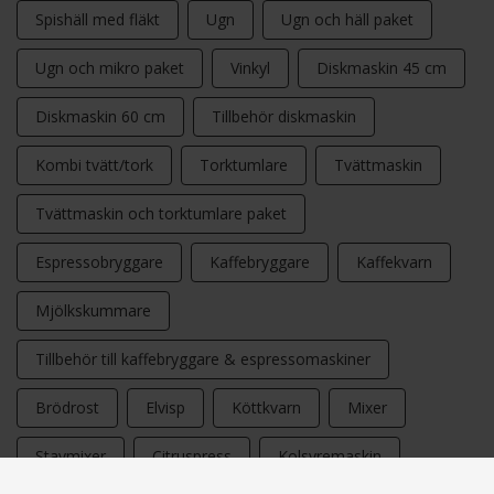
Spishäll med fläkt
Ugn
Ugn och häll paket
Ugn och mikro paket
Vinkyl
Diskmaskin 45 cm
Diskmaskin 60 cm
Tillbehör diskmaskin
Kombi tvätt/tork
Torktumlare
Tvättmaskin
Tvättmaskin och torktumlare paket
Espressobryggare
Kaffebryggare
Kaffekvarn
Mjölkskummare
Tillbehör till kaffebryggare & espressomaskiner
Brödrost
Elvisp
Köttkvarn
Mixer
Stavmixer
Citruspress
Kolsyremaskin