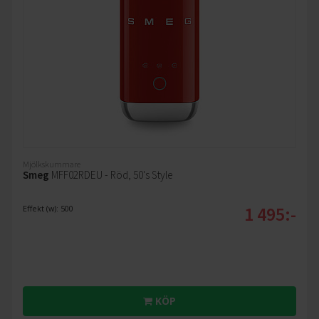
Mjölkskummare
Smeg
MFF02RDEU - Röd, 50's Style
1 495:-
Effekt (w): 500
KÖP