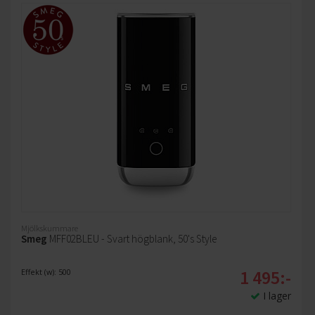
Mjölkskummare
Smeg
MFF02BLEU - Svart högblank, 50's Style
1 495:-
Effekt (w): 500
I lager