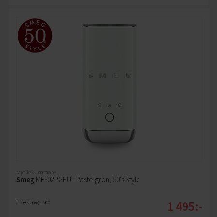
Mjölkskummare
Smeg
MFF02PGEU - Pastellgrön, 50's Style
1 495:-
Effekt (w): 500