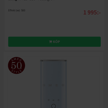
1 995:-
Effekt (w): 500
KÖP