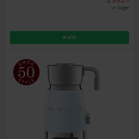
I lager
KÖP