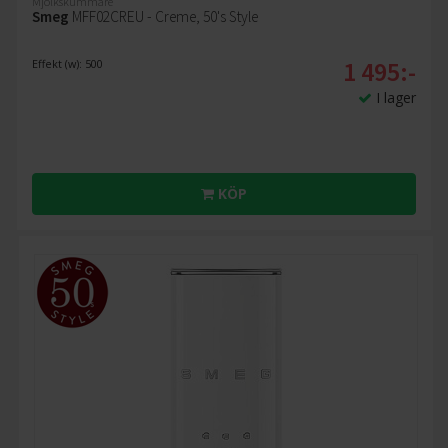
Mjölkskummare
Smeg
MFF02CREU - Creme, 50's Style
1 495:-
Effekt (w): 500
I lager
KÖP