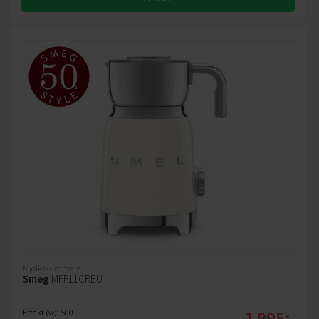
Mjölkskummare
Smeg
MFF11CREU
1 995:-
Effekt (w): 500