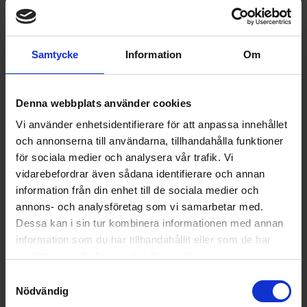
Samtycke
Information
Om
Denna webbplats använder cookies
Mjölkskummare
Vi använder enhetsidentifierare för att anpassa innehållet
Smeg
MFF11RDEU
och annonserna till användarna, tillhandahålla funktioner
för sociala medier och analysera vår trafik. Vi
1 995:-
Effekt (w): 500
vidarebefordrar även sådana identifierare och annan
I lager
information från din enhet till de sociala medier och
annons- och analysföretag som vi samarbetar med.
Dessa kan i sin tur kombinera informationen med annan
information som du har tillhandahållit eller som de har
KÖP
samlat in när du har använt deras tjänster.
Samtyckesval
Nödvändig