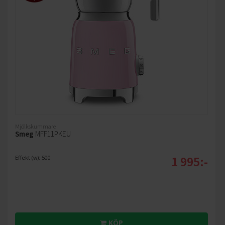
Mjölkskummare
Smeg
MFF11PKEU
1 995:-
Effekt (w): 500
KÖP