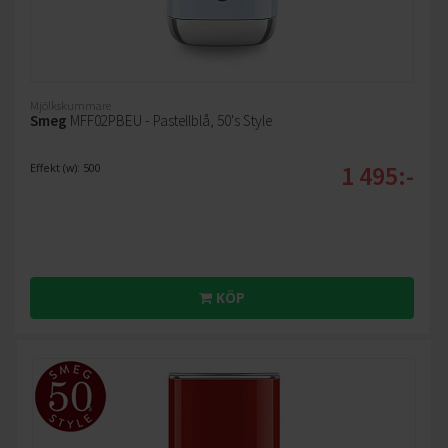
Mjölkskummare
Smeg
MFF02PBEU - Pastellblå, 50's Style
1 495:-
Effekt (w): 500
KÖP