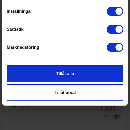
Inställningar
Statistik
Marknadsföring
Tillåt alla
Mjölkskummare
Smeg
MFF11WHEU
Tillåt urval
1 995:-
Effekt (w): 500
I lager