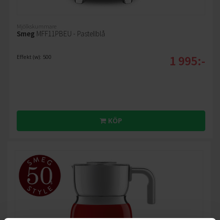
Mjölkskummare
Smeg
MFF11PBEU - Pastellblå
1 995:-
Effekt (w): 500
KÖP