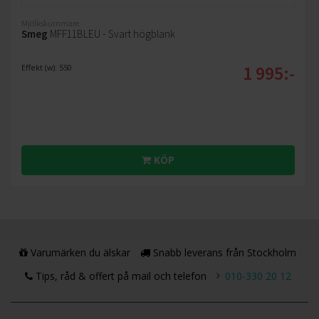
Mjölkskummare
Smeg
MFF11BLEU - Svart högblank
1 995:-
Effekt (w): 550
KÖP
Varumärken du älskar
Snabb leverans från Stockholm
Tips, råd & offert på mail och telefon
010-330 20 12