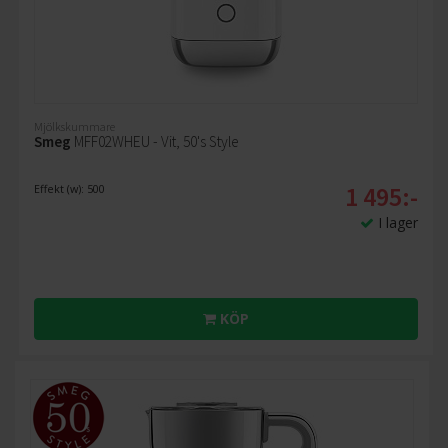
Mjölkskummare
Smeg
MFF02WHEU - Vit, 50's Style
1 495:-
Effekt (w): 500
I lager
KÖP