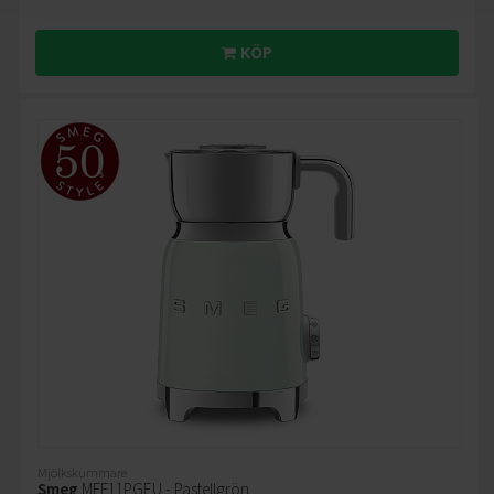
KÖP
Mjölkskummare
Smeg
MFF11PGEU - Pastellgrön