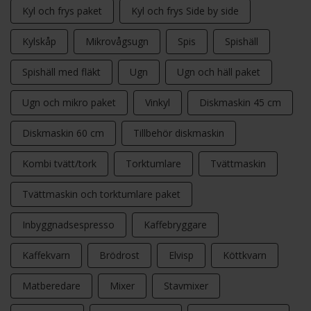
Kyl och frys paket
Kyl och frys Side by side
Kylskåp
Mikrovågsugn
Spis
Spishäll
Spishäll med fläkt
Ugn
Ugn och häll paket
Ugn och mikro paket
Vinkyl
Diskmaskin 45 cm
Diskmaskin 60 cm
Tillbehör diskmaskin
Kombi tvätt/tork
Torktumlare
Tvättmaskin
Tvättmaskin och torktumlare paket
Inbyggnadsespresso
Kaffebryggare
Kaffekvarn
Brödrost
Elvisp
Köttkvarn
Matberedare
Mixer
Stavmixer