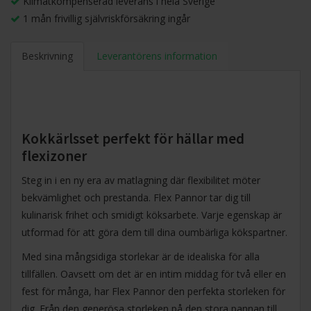
Klimatkompenserad leverans i hela Sverige
1 mån frivillig självriskförsäkring ingår
Beskrivning
Leverantörens information
Kokkärlsset perfekt för hällar med
flexizoner
Steg in i en ny era av matlagning där flexibilitet möter
bekvämlighet och prestanda. Flex Pannor tar dig till
kulinarisk frihet och smidigt köksarbete. Varje egenskap är
utformad för att göra dem till dina oumbärliga kökspartner.
Med sina mångsidiga storlekar är de idealiska för alla
tillfällen. Oavsett om det är en intim middag för två eller en
fest för många, har Flex Pannor den perfekta storleken för
dig. Från den generösa storleken på den stora pannan till