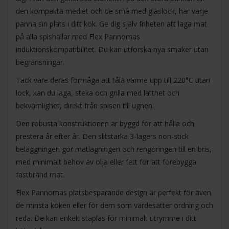
den kompakta mediet och de små med glaslock, har varje
panna sin plats i ditt kök. Ge dig själv friheten att laga mat
på alla spishällar med Flex Pannornas
induktionskompatibilitet. Du kan utforska nya smaker utan
begränsningar.
Tack vare deras förmåga att tåla värme upp till 220°C utan
lock, kan du laga, steka och grilla med lätthet och
bekvämlighet, direkt från spisen till ugnen.
Den robusta konstruktionen är byggd för att hålla och
prestera år efter år. Den slitstarka 3-lagers non-stick
beläggningen gör matlagningen och rengöringen till en bris,
med minimalt behov av olja eller fett för att förebygga
fastbränd mat.
Flex Pannornas platsbesparande design är perfekt för även
de minsta köken eller för dem som värdesätter ordning och
reda. De kan enkelt staplas för minimalt utrymme i ditt