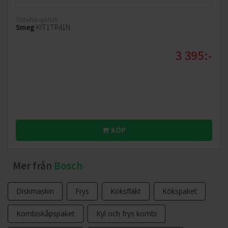
Tillbehör spishäll
Smeg
KIT1TR41N
3 395:-
KÖP
Mer från
Bosch
Diskmaskin
Frys
Köksfläkt
Kökspaket
Kombiskåpspaket
Kyl och frys kombi