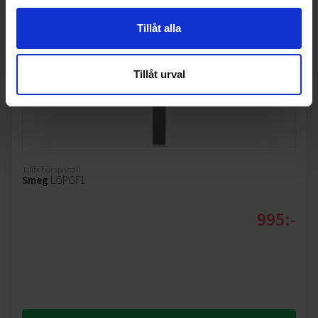
Tillåt alla
Tillåt urval
Tillbehör spishäll
Smeg
LGPGF1
995:-