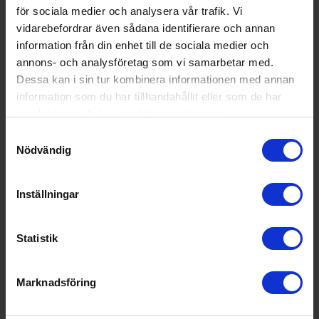
Smeg
Sammanbindningskit LGCN
för sociala medier och analysera vår trafik. Vi
vidarebefordrar även sådana identifierare och annan
899:-
information från din enhet till de sociala medier och
annons- och analysföretag som vi samarbetar med.
Dessa kan i sin tur kombinera informationen med annan
information som du har tillhandahållit eller som de har
samlat in när du har använt deras tjänster.
Samtyckesval
KÖP
Nödvändig
Inställningar
Statistik
Marknadsföring