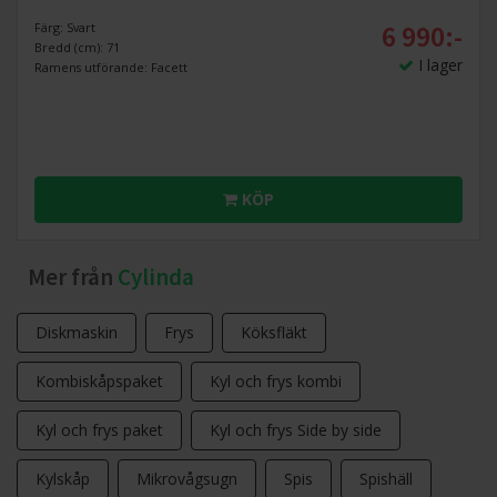
6 990:-
Färg: Svart
Bredd (cm): 71
I lager
Ramens utförande: Facett
KÖP
Mer från
Cylinda
Diskmaskin
Frys
Köksfläkt
Kombiskåpspaket
Kyl och frys kombi
Kyl och frys paket
Kyl och frys Side by side
Kylskåp
Mikrovågsugn
Spis
Spishäll