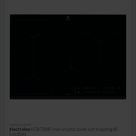
Induktionshäll
Electrolux
HOB750MF med smarta zoner och koppling till
köksfläkt