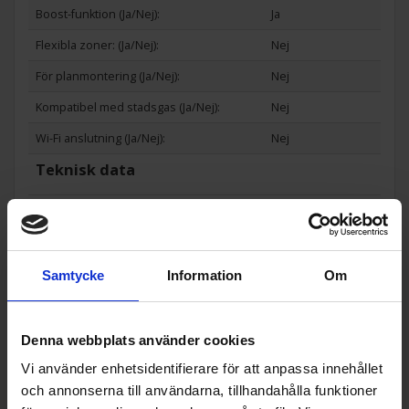
Boost-funktion (Ja/Nej):
Ja
Flexibla zoner: (Ja/Nej):
Nej
För planmontering (Ja/Nej):
Nej
Kompatibel med stadsgas (Ja/Nej):
Nej
Wi-Fi anslutning (Ja/Nej):
Nej
Teknisk data
Antal zoner (st):
2
Spänning (V):
230
Samtycke
Information
Om
Populära produkter i denna kategori
Denna webbplats använder cookies
Vi använder enhetsidentifierare för att anpassa innehållet
och annonserna till användarna, tillhandahålla funktioner