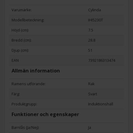
Varumärke:
Cylinda
Modellbeteckning:
IHI5230T
Höjd (cm):
7.5
Bredd (cm):
28.8
Djup (cm):
51
EAN
7392186313474
Allmän information
Ramens utförande:
Rak
Färg:
Svart
Produktgrupp:
Induktionshäll
Funktioner och egenskaper
Barnlås (Ja/Nej):
Ja