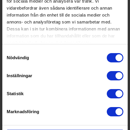
för sociala medier och analysera vår trafik. Vi
vidarebefordrar även sådana identifierare och annan
information från din enhet till de sociala medier och
annons- och analysföretag som vi samarbetar med.
Dessa kan i sin tur kombinera informationen med annan
information som du har tillhandahållit eller som de har
samlat in när du har använt deras tjänster.
Samtyckesval
Nödvändig
Inställningar
Statistik
Induktionshäll
Bosch
PIE61ABB5E - Matt svart
Marknadsföring
5 372:-
Färg: Svart
Bredd (cm): 59.2