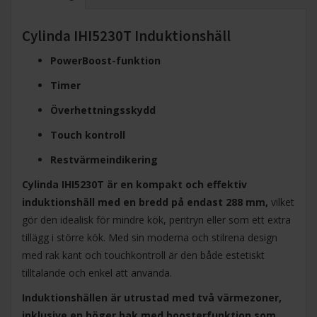
Cylinda IHI5230T Induktionshäll
PowerBoost-funktion
Timer
Överhettningsskydd
Touch kontroll
Restvärmeindikering
Cylinda IHI5230T är en kompakt och effektiv
induktionshäll med en bredd på endast 288 mm,
vilket
gör den idealisk för mindre kök, pentryn eller som ett extra
tillägg i större kök. Med sin moderna och stilrena design
med rak kant och touchkontroll är den både estetiskt
tilltalande och enkel att använda.
Induktionshällen är utrustad med två värmezoner,
inklusive en höger bak med boosterfunktion som