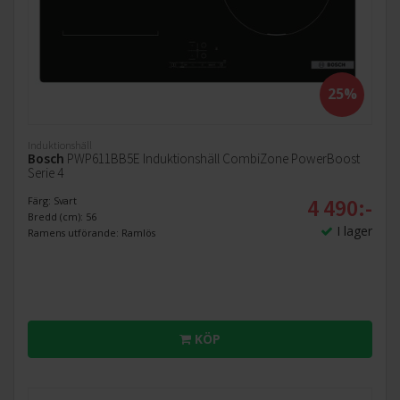
25%
Induktionshäll
Bosch
PWP611BB5E Induktionshäll CombiZone PowerBoost
Serie 4
4 490:-
Färg: Svart
Bredd (cm): 56
I lager
Ramens utförande: Ramlös
KÖP