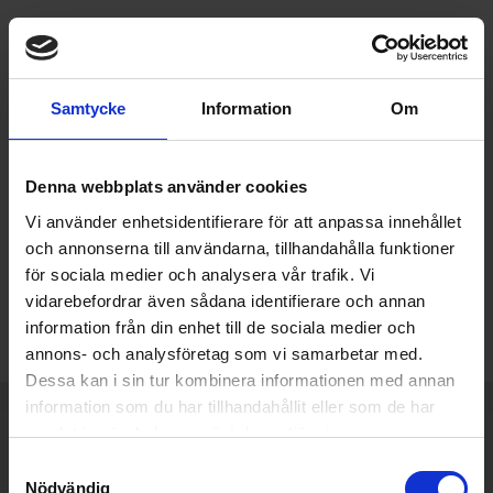
Samtycke
Information
Om
Denna webbplats använder cookies
Vi använder enhetsidentifierare för att anpassa innehållet
och annonserna till användarna, tillhandahålla funktioner
för sociala medier och analysera vår trafik. Vi
vidarebefordrar även sådana identifierare och annan
information från din enhet till de sociala medier och
annons- och analysföretag som vi samarbetar med.
Dessa kan i sin tur kombinera informationen med annan
information som du har tillhandahållit eller som de har
Varumärken du älskar
Snabb leverans från Stockholm
samlat in när du har använt deras tjänster.
Samtyckesval
Tips, råd & offert på mail och telefon
010-330 20 12
Nödvändig