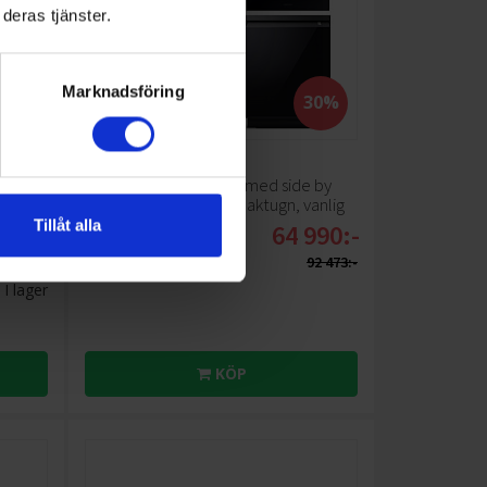
deras tjänster.
Marknadsföring
33%
30%
Kökspaket
Samsung
Bespoke AI med side by
kt
side, diskmaskin, kompaktugn, vanlig
ugn
Tillåt alla
990:-
64 990:-
Varumärke: Samsung
Färg diskmaskin Svart
29 990:-
92 473:-
I lager
KÖP