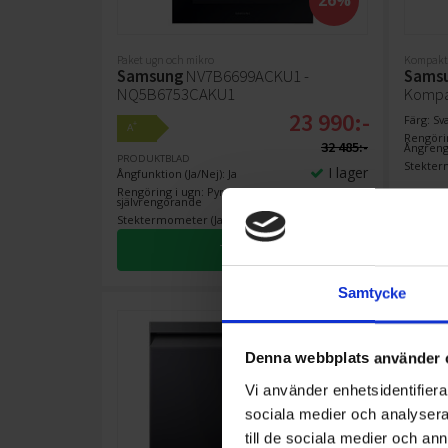
Paket ugn och mikro
Kompak
Samsung
NV7B6699ACKU1 -
Sams
NQ5B6753CAKU1
Kompak
23 990:-
Färg: Sv
+
A
Rengörin
32 485:-
Ångreng
PRODUKTBLAD
Stekter
I lager
Ångfunktion (Ja/Nej): Ja
Rengöring i ugn: Pyrolys -
självrengörande
Stektermometer (Ja/Nej): Nej
KÖP
Samtycke
Denna webbplats använder 
Vi använder enhetsidentifierar
sociala medier och analysera 
till de sociala medier och a