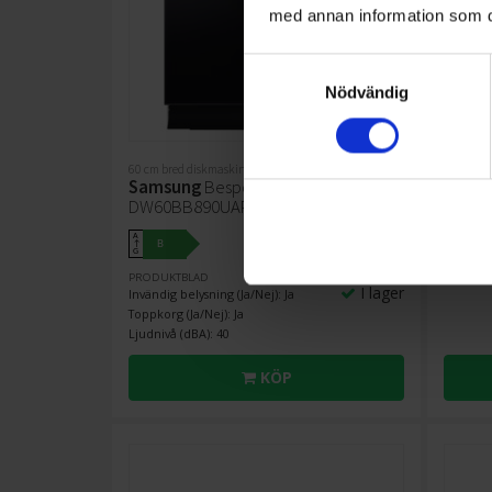
med annan information som du 
Samtyckesval
Nödvändig
43%
60 cm bred diskmaskin
Induktio
Samsung
Bespoke
Sams
DW60BB890UAPET Clean Black
Indukt
9 990:-
Färg: Sv
A
B
↑
Bredd (c
G
17 489:-
Ramens 
PRODUKTBLAD
I lager
Invändig belysning (Ja/Nej): Ja
Toppkorg (Ja/Nej): Ja
Ljudnivå (dBA): 40
KÖP