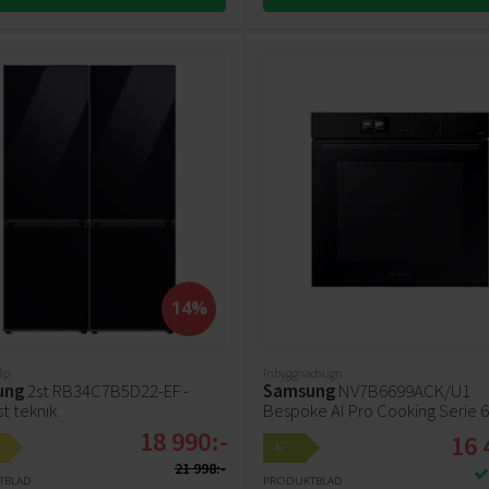
14%
åp
Inbyggnadsugn
ung
2st RB34C7B5D22-EF -
Samsung
NV7B6699ACK/U1
t teknik
Bespoke AI Pro Cooking Serie 6
18 990:-
16 
+
A
21 998:-
TBLAD
PRODUKTBLAD