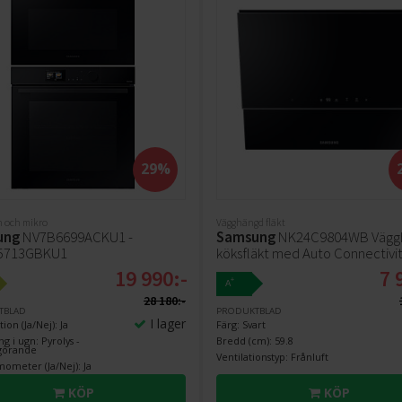
29%
n och mikro
Vägghängd fläkt
ung
NV7B6699ACKU1 -
Samsung
NK24C9804WB Vägg
5713GBKU1
köksfläkt med Auto Connectivi
19 990:-
7 
+
A
28 180:-
TBLAD
PRODUKTBLAD
I lager
ion (Ja/Nej): Ja
Färg: Svart
g i ugn: Pyrolys -
Bredd (cm): 59.8
ngörande
Ventilationstyp: Frånluft
ometer (Ja/Nej): Ja
KÖP
KÖP