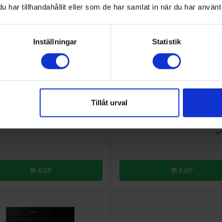
har tillhandahållit eller som de har samlat in när du har använt 
Inställningar
Statistik
39%
nshäll
Häll med fläkt
ung
NZ64M3NM1BB/UR
Samsung
NZ84T9747VK
ionshäll med Power Boost
Induktionshäll med Inbyggd Flä
Tillåt urval
3 990:-
19 
art
Boost-funktion (Ja/Nej): Ja
m): 59
Flexibla zoner: (Ja/Nej): Ja
6 490:-
utförande: Facett
Antal zoner (st): 4
KÖP
KÖP