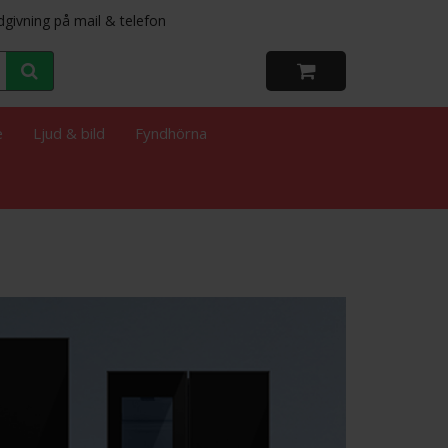
dgivning på mail & telefon
e
Ljud & bild
Fyndhörna