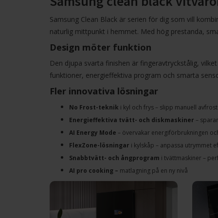
Samsung clean black vitvaror
Samsung Clean Black är serien för dig som vill kombin
naturlig mittpunkt i hemmet. Med hög prestanda, smart
Design möter funktion
Den djupa svarta finishen är
fingeravtryckstålig
, vilk
funktioner, energieffektiva program och smarta sens
Fler innovativa lösningar
No Frost-teknik
i kyl och frys – slipp manuell avfrost
Energieffektiva tvätt- och diskmaskiner
– sparar
AI Energy Mode
– övervakar energiförbrukningen och
FlexZone-lösningar
i kylskåp – anpassa utrymmet e
Snabbtvätt- och ångprogram
i tvättmaskiner – perf
AI pro cooking –
matlagning på en ny nivå