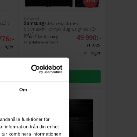
Kökspaket
skåp
Samsung
Clean Black med
diskmaskin, kompaktugn, ugn och 2x
kyl/frys
49 990:-
776:-
Varumärke: Samsung
Färg diskmaskin Svart
71 972:-
I lager
I lager
KÖP
Om
andahålla funktioner för
n information från din enhet
 tur kombinera informationen