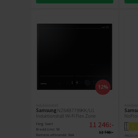
12%
Induktionshäll
Kombisk
Samsung
NZ64B7799KK/U1
Sams
Induktionshäll Wi-Fi Flex Zone
NoFros
11 246:-
Färg: Svart
A
D
↑
Bredd (cm): 59
G
12 746:-
Ramens utförande: Rak
PRODUK