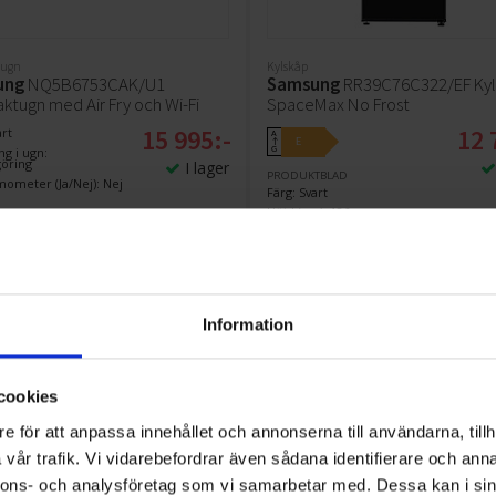
tugn
Kylskåp
ung
NQ5B6753CAK/U1
Samsung
RR39C76C322/EF Kyl
tugn med Air Fry och Wi-Fi
SpaceMax No Frost
15 995:-
12 
art
A
E
↑
g i ugn:
G
öring
I lager
PRODUKTBLAD
mometer (Ja/Nej): Nej
Färg: Svart
Höjd (cm): 186
Bredd (cm): 59.5
KÖP
KÖP
Information
cookies
e för att anpassa innehållet och annonserna till användarna, tillh
vår trafik. Vi vidarebefordrar även sådana identifierare och anna
nnons- och analysföretag som vi samarbetar med. Dessa kan i sin