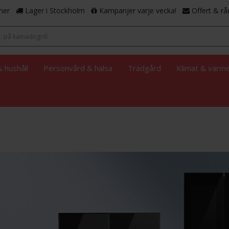
ner
Lager i Stockholm
Kampanjer varje vecka!
Offert & rå
 hushåll
Personvård & hälsa
Trädgård
Klimat & värm