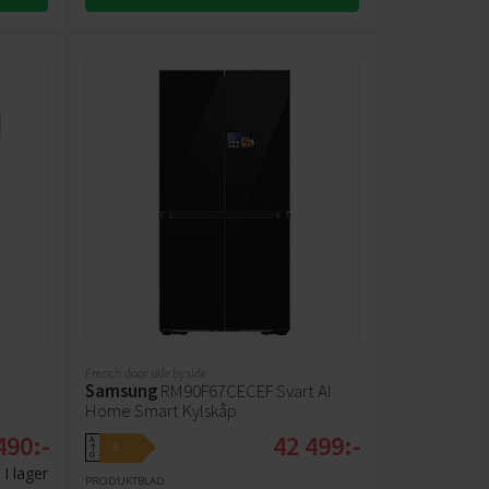
French door side by side
Samsung
RM90F67CECEF Svart AI
Home Smart Kylskåp
490:-
42 499:-
A
E
↑
G
I lager
PRODUKTBLAD