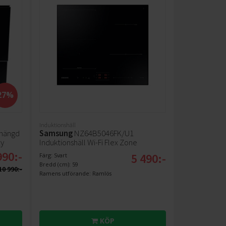
27%
Induktionshäll
hängd
Samsung
NZ64B5046FK/U1
ty
Induktionshäll Wi-Fi Flex Zone
990:-
5 490:-
Färg: Svart
Bredd (cm): 59
10 990:-
Ramens utförande: Ramlös
KÖP