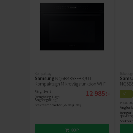
Kompaktugn
Paket ug
Samsung
NQ5B4353FBK/U1
Sams
Kompaktugn Mikrovågsfunktion Wi-Fi
NQ5B
12 985:-
Färg: Svart
+
A
Rengöring i ugn:
Ångrengöring
PRODUK
Stektermometer (Ja/Nej): Nej
Ångfunkt
Rengörin
självre
Stekterm
KÖP