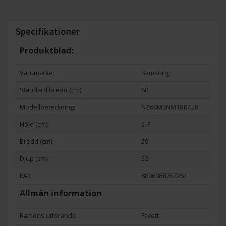
Specifikationer
Produktblad:
Varumärke:
Samsung
Standard bredd (cm):
60
Power Boost-funktion
Modellbeteckning:
NZ64M3NM1BB/UR
Tack vare Power Boost-funktionen kan du spara tid och
Höjd (cm):
5.7
servera maten snabbare. När du aktiverar funktionen
tilldelar den varje kokzon extra effekt som ger dem en
Bredd (cm):
59
extra värmeboost i upp till 10 minuter.
Djup (cm):
52
EAN
8806088757261
Allmän information
Ramens utförande:
Facett