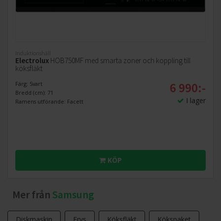
Induktionshäll
Electrolux
HOB750MF med smarta zoner och koppling till
köksfläkt
6 990:-
Färg: Svart
Bredd (cm): 71
I lager
Ramens utförande: Facett
KÖP
Mer från
Samsung
Diskmaskin
Frys
Köksfläkt
Kökspaket