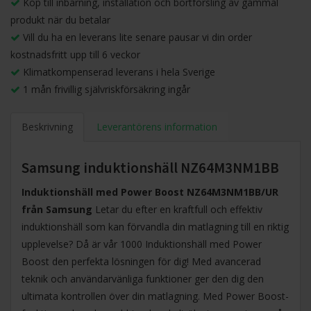
Köp till inbärning, installation och bortforsling av gammal
produkt när du betalar
Vill du ha en leverans lite senare pausar vi din order
kostnadsfritt upp till 6 veckor
Klimatkompenserad leverans i hela Sverige
1 mån frivillig självriskförsäkring ingår
Beskrivning
Leverantörens information
Samsung induktionshäll NZ64M3NM1BB
Induktionshäll med Power Boost NZ64M3NM1BB/UR
från Samsung
Letar du efter en kraftfull och effektiv
induktionshäll som kan förvandla din matlagning till en riktig
upplevelse? Då är vår 1000 Induktionshäll med Power
Boost den perfekta lösningen för dig! Med avancerad
teknik och användarvänliga funktioner ger den dig den
ultimata kontrollen över din matlagning. Med Power Boost-