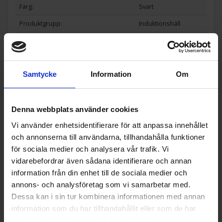
Färg:
Svart
Produktgrupp:
Induktionshäll
Funktioner och egenskaper
Barnlås (Ja/Nej):
Ja
Samtycke
Information
Om
Boost-funktion (Ja/Nej):
Ja
Restvärmeindikator
Flexibla zoner: (Ja/Nej):
Nej
Denna webbplats använder cookies
Eftervärmesindikatorn visar ”H” när ytan är het och växlar
För planmontering (Ja/Nej):
Nej
till ”h” när den är tillräckligt sval för beröring. Säkerhet på
Vi använder enhetsidentifierare för att anpassa innehållet
Kompatibel med stadsgas (Ja/Nej):
Nej
och annonserna till användarna, tillhandahålla funktioner
det enkla sättet.
Wi-Fi anslutning (Ja/Nej):
Nej
för sociala medier och analysera vår trafik. Vi
vidarebefordrar även sådana identifierare och annan
Teknisk data
information från din enhet till de sociala medier och
annons- och analysföretag som vi samarbetar med.
Antal zoner (st):
4
Dessa kan i sin tur kombinera informationen med annan
Spänning (V):
230
information som du har tillhandahållit eller som de har
samlat in när du har använt deras tjänster.