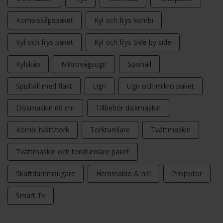
Kombiskåpspaket
Kyl och frys kombi
Kyl och frys paket
Kyl och frys Side by side
Kylskåp
Mikrovågsugn
Spishäll
Spishäll med fläkt
Ugn
Ugn och mikro paket
Diskmaskin 60 cm
Tillbehör diskmaskin
Kombi tvätt/tork
Torktumlare
Tvättmaskin
Tvättmaskin och torktumlare paket
Skaftdammsugare
Hemmabio & hifi
Projektor
Smart Tv