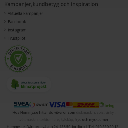
Kampanjer,kundbetyg och inspiration
Aktuella kampanjer
Facebook
Instagram
Trustpilot
Hos Hemmy.se hittar du vitvaror som
diskmaskin
,
spis
,
vinkyl
,
tvättmaskin
,
torktumlare
,
kylskåp
,
frys
och mycket mer.
Hemmy.se
,
Dåntorpsvägen 24
,
136 50
,
Jordbro
| Tel:
010-330 20 12
|