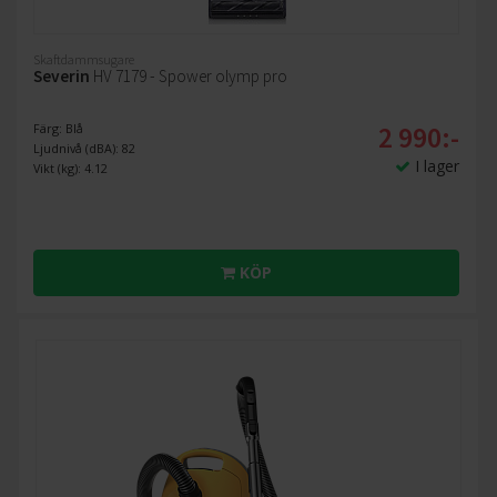
Skaftdammsugare
Severin
HV 7179 - Spower olymp pro
2 990:-
Färg: Blå
Ljudnivå (dBA): 82
I lager
Vikt (kg): 4.12
KÖP