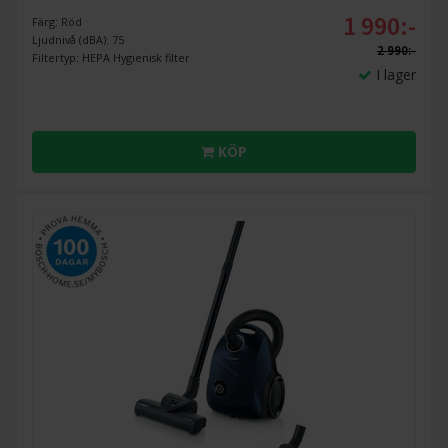
1 990:-
Färg: Röd
Ljudnivå (dBA): 75
2 990:-
Filtertyp: HEPA Hygienisk filter
I lager
KÖP