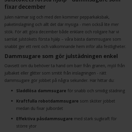
fixar december
Julen närmar sig och med den kommer pepparkaksbak,
paketinslagning och allt det där mysiga - men också lite mer
stök. För att göra december både enklare och roligare har vi
samlat
julstökets första hjälp – våra bästa dammsugare
som
snabbt ger ett rent och välkomnande hem inför alla festligheter.
Dammsugare som gör julstädningen enkel
Oavsett om du behöver ta hand om barr från granen, mjöl från
julbaket eller glitter som smitit från inslagningen - rätt
dammsugare gör jobbet på några sekunder. Här hittar du:
Sladdlösa dammsugare
för snabb och smidig städning
Kraftfulla robotdammsugare
som sköter jobbet
medan du fixar julbordet
Effektiva påsdammsugare
med stark sugkraft för
större ytor