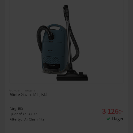
Golvdammsugare
Miele
Guard M1 , Blå
3 126:-
Färg: Blå
Ljudnivå (dBA): 77
I lager
Filtertyp: AirClean-filter