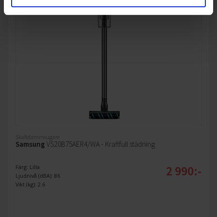
Skaftdammsugare
Samsung
VS20B75AER4/WA - Kraftfull städning
2 990:-
Färg: Lilla
Ljudnivå (dBA): 86
Vikt (kg): 2.6