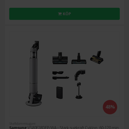
KÖP
48%
Skaftdammsugare
Samsung
VS80F28DFP/WA - Stark sugkraft Cyklon, 60-120 min