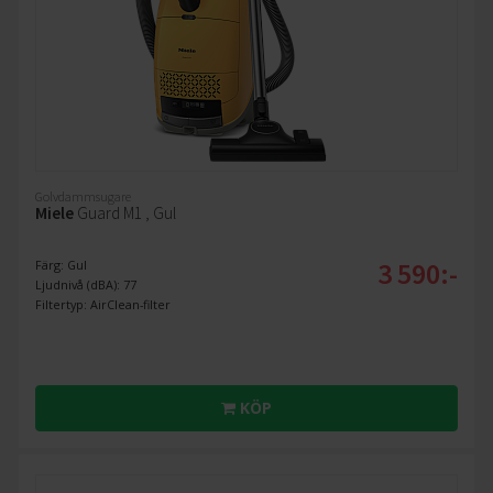
Golvdammsugare
Miele
Guard M1 , Gul
3 590:-
Färg: Gul
Ljudnivå (dBA): 77
Filtertyp: AirClean-filter
KÖP