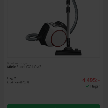
Golvdammsugare
Miele
Boost CX1 LOWS
4 495:-
Färg: Vit
Ljudnivå (dBA): 78
I lager