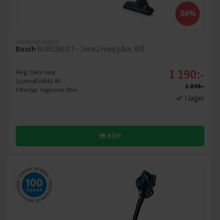
36%
Golvdammsugare
Bosch
BGBS2BU1T - Serie 2 med påse, Blå
1 190:-
Färg: Dark navy
Ljudnivå (dBA): 80
1 849:-
Filtertyp: Hygienisk filter
I lager
KÖP