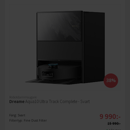
38%
Robotdammsugare
Dreame
Aqua10 Ultra Track Complete - Svart
9 990:-
Färg: Svart
Filtertyp: Fine Dust Filter
15 990:-