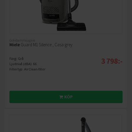
Golvdammsugare
Miele
Guard M1 Silence , Casa grey
3 798:-
Färg: Grå
Ljudnivå (dBA): 66
Filtertyp: AirClean-filter
KÖP