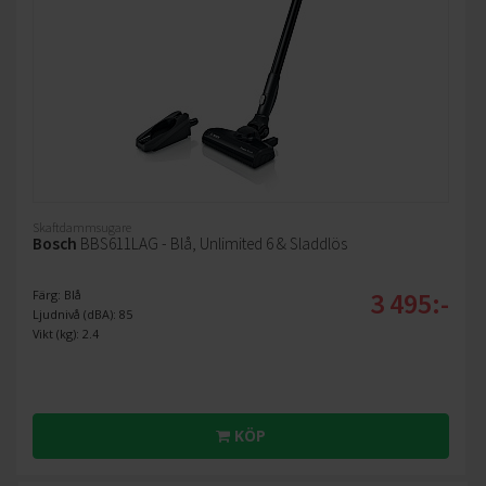
Skaftdammsugare
Bosch
BBS611LAG - Blå, Unlimited 6 & Sladdlös
3 495:-
Färg: Blå
Ljudnivå (dBA): 85
Vikt (kg): 2.4
KÖP