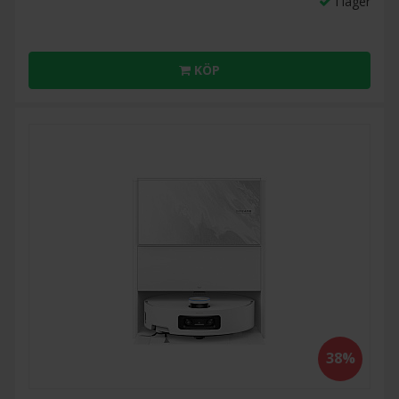
I lager
KÖP
38%