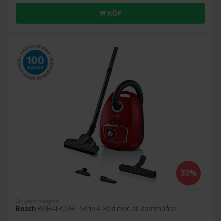
KÖP
33%
Golvdammsugare
Bosch
BGB41RD3H - Serie 4, Röd med XL dammpåse