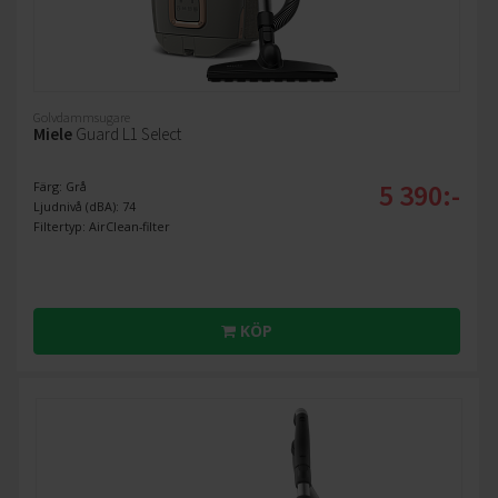
Golvdammsugare
Miele
Guard L1 Select
5 390:-
Färg: Grå
Ljudnivå (dBA): 74
Filtertyp: AirClean-filter
KÖP