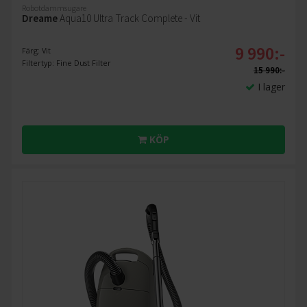
Robotdammsugare
Dreame
Aqua10 Ultra Track Complete - Vit
9 990:-
Färg: Vit
Filtertyp: Fine Dust Filter
15 990:-
I lager
KÖP