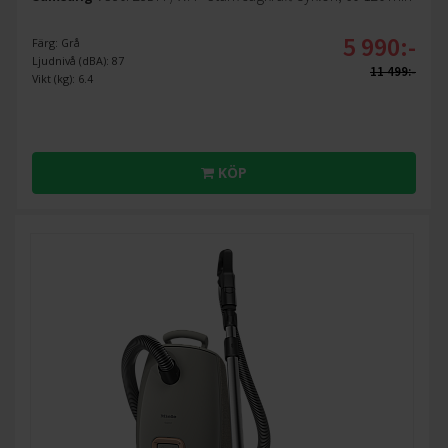
5 990:-
Färg: Grå
Ljudnivå (dBA): 87
11 499:-
Vikt (kg): 6.4
KÖP