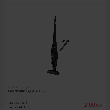
Skaftdammsugare
Electrolux
WQ61-42GG
2 095:-
Färg: Granitgrå
Ljudnivå (dBA): 79