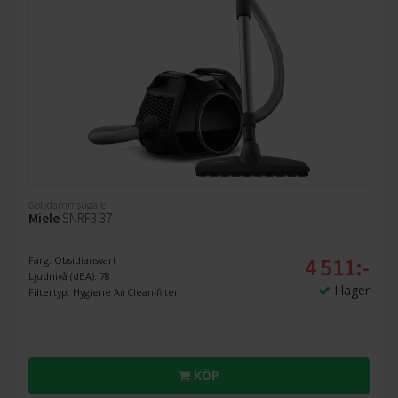
Golvdammsugare
Miele
SNRF3 37
4 511:-
Färg: Obsidiansvart
Ljudnivå (dBA): 78
I lager
Filtertyp: Hygiene AirClean-filter
KÖP