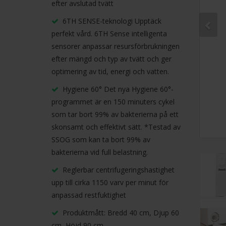
efter avslutad tvätt
6TH SENSE-teknologi Upptäck
perfekt vård. 6TH Sense intelligenta
sensorer anpassar resursförbrukningen
efter mängd och typ av tvätt och ger
optimering av tid, energi och vatten.
Hygiene 60° Det nya Hygiene 60°-
programmet är en 150 minuters cykel
som tar bort 99% av bakterierna på ett
skonsamt och effektivt sätt. *Testad av
SSOG som kan ta bort 99% av
bakterierna vid full belastning.
Reglerbar centrifugeringshastighet
upp till cirka 1150 varv per minut för
anpassad restfuktighet
Produktmått: Bredd 40 cm, Djup 60
cm, Höjd 90 cm