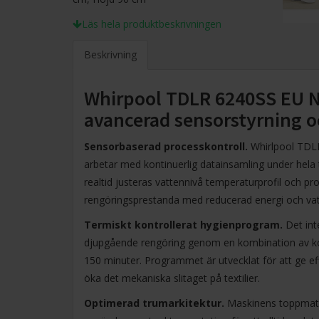
Läs hela produktbeskrivningen
Beskrivning
Whirpool TDLR 6240SS EU 
avancerad sensorstyrning 
Sensorbaserad processkontroll.
Whirlpool TDL
arbetar med kontinuerlig datainsamling under hela
realtid justeras vattennivå temperaturprofil och pr
rengöringsprestanda med reducerad energi och vatt
Termiskt kontrollerat hygienprogram.
Det int
djupgående rengöring genom en kombination av kont
150 minuter. Programmet är utvecklat för att ge eff
öka det mekaniska slitaget på textilier.
Optimerad trumarkitektur.
Maskinens toppmata