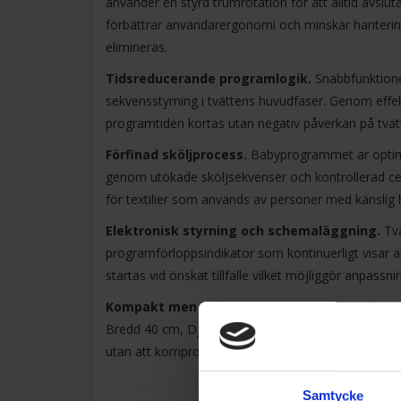
använder en styrd trumrotation för att alltid avsl
förbättrar användarergonomi och minskar hantering
elimineras.
Tidsreducerande programlogik.
Snabbfunktion
sekvensstyrning i tvättens huvudfaser. Genom effek
programtiden kortas utan negativ påverkan på tvätt
Förfinad sköljprocess.
Babyprogrammet är optime
genom utökade sköljsekvenser och kontrollerad cent
för textilier som används av personer med känslig 
Elektronisk styrning och schemaläggning.
Tvä
programförloppsindikator som kontinuerligt visar ak
startas vid önskat tillfälle vilket möjliggör anpassni
Kompakt men kapabel konstruktion.
Maskinen 
Bredd 40 cm, Djup 60 cm och Höjd 90 cm. Den kom
utan att kompromissa med funktionalitet kapacitet 
Samtycke