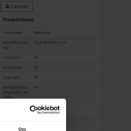
Datablad
Produktblad:
Varumärke:
Whirlpool
Modellbeteckn
TDLR 6240SS EU/N
ing:
Höjd (cm):
90
Bredd (cm):
40
Djup (cm):
60
Energianvänd
56
ning (kWh) 100
cyklar:
Torkmängd (k
6
g):
EAN
8003437051272
Om