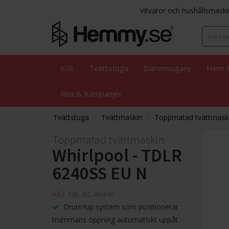
Vitvaror och hushållsmaski
Kök
Tvättstuga
Dammsugare
Hem &
Rea & Kampanjer
Tvättstuga
Tvättmaskin
Toppmatad tvättmask
Toppmatad tvättmaskin
Whirlpool - TDLR
6240SS EU N
ART NR: BC-80440
Drum?up system som positionerar
trummans öppning automatiskt uppåt