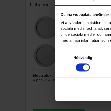
Tillbehör
Denna webbplats använder 
Vi använder enhetsidentifierar
sociala medier och analysera 
till de sociala medier och a
med annan information som du 
Samtyckesval
Nödvändig
Electrolux
Antivibrationsfötter
4-pack Ø 45 mm
249:-
I lager