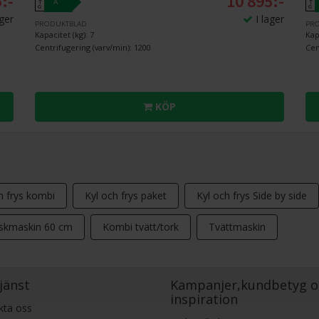
:-
10 895:-
A
↑
↑
G
G
ager
I lager
PRODUKTBLAD
PR
Kapacitet (kg): 7
Kap
Centrifugering (varv/min): 1200
Cen
KÖP
h frys kombi
Kyl och frys paket
Kyl och frys Side by side
skmaskin 60 cm
Kombi tvätt/tork
Tvättmaskin
jänst
Kampanjer,kundbetyg o
inspiration
kta oss