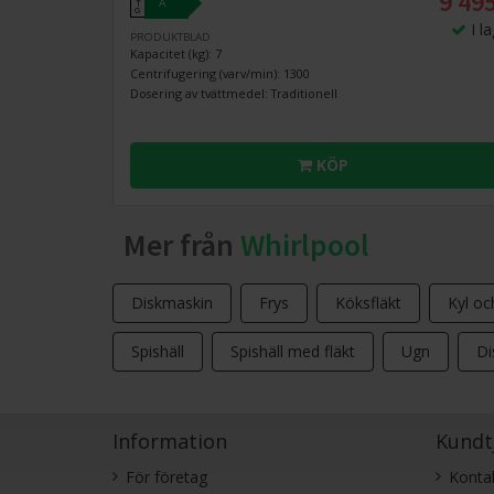
9 495
A
↑
G
I l
PRODUKTBLAD
Kapacitet (kg): 7
Centrifugering (varv/min): 1300
Dosering av tvättmedel: Traditionell
KÖP
Mer från
Whirlpool
Diskmaskin
Frys
Köksfläkt
Kyl oc
Spishäll
Spishäll med fläkt
Ugn
Di
Information
Kundt
För företag
Konta