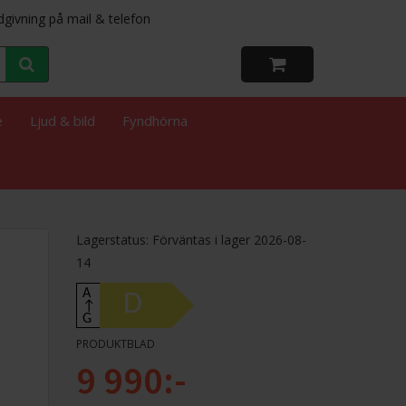
dgivning på mail & telefon
e
Ljud & bild
Fyndhörna
Lagerstatus: Förväntas i lager 2026-08-
14
A
D
↑
G
PRODUKTBLAD
9 990:-