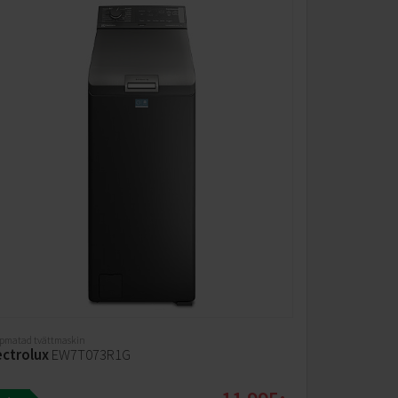
pmatad tvättmaskin
ectrolux
EW7T073R1G