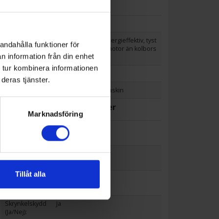
Allmän information
Dörrhängning:
Toppmatad
Motortyp:
Kolborstfri (mer energieffektiv, tyst
andahålla funktioner för
are och stabilare motor än kolbors
n information från din enhet
tmotor)
 tur kombinera informationen
Färg:
Vit
deras tjänster.
Produktgrupp:
Toppmatad tvättmaskin
Funktioner och egenskaper
Marknadsföring
Ångfunktion (J
Nej
a/Nej):
Display (Ja/Ne
Ja
j):
Tillåt alla
Sensorstyrd (J
Ja
a/Nej):
Skrynkelskydd
Ja
(Ja/Nej):