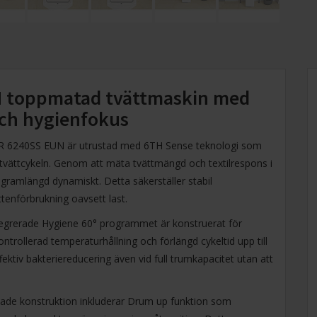
N toppmatad tvättmaskin med
och hygienfokus
R 6240SS EUN är utrustad med 6TH Sense teknologi som
 tvättcykeln. Genom att mäta tvättmängd och textilrespons i
ogramlängd dynamiskt. Detta säkerställer stabil
enförbrukning oavsett last.
egrerade Hygiene 60° programmet är konstruerat för
rollerad temperaturhållning och förlängd cykeltid upp till
ektiv bakteriereducering även vid full trumkapacitet utan att
de konstruktion inkluderar Drum up funktion som