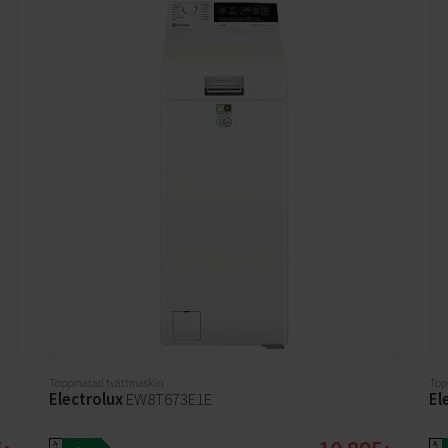
Toppmatad tvättmaskin
Top
Electrolux
EW8T673E1E
El
A
A