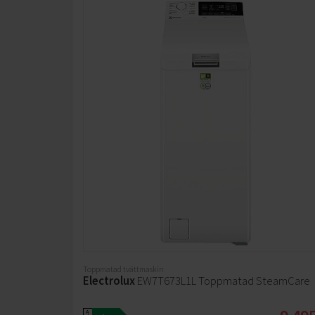
Toppmatad tvättmaskin
Electrolux
EW7T673L1L Toppmatad SteamCare
A