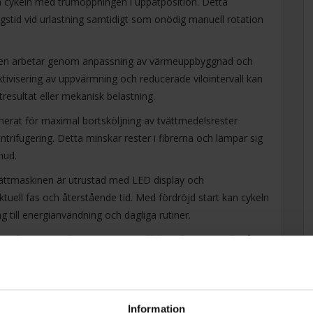
uta cykeln med trumöppningen i uppåtposition. Detta
stid vid urlastning samtidigt som onödig manuell rotation
en arbetar genom anpassning av värmeuppbyggnad och
tivisering av uppvärmning och reducerade vilointervall kan
resultat eller mekanisk belastning.
rat för maximal bortsköljning av tvättmedelsrester
rifugering. Detta minskar rester i fibrerna och lämpar sig
hud.
ttmaskinen är utrustad med LED display och
tuell fas och återstående tid. Med fördröjd start kan cykeln
ng till energianvändning och dagliga rutiner.
är konstruerad i ett utrymmeseffektivt format med måtten
pakta designen möjliggör installation i mindre utrymmen
eller teknisk prestanda.
Information