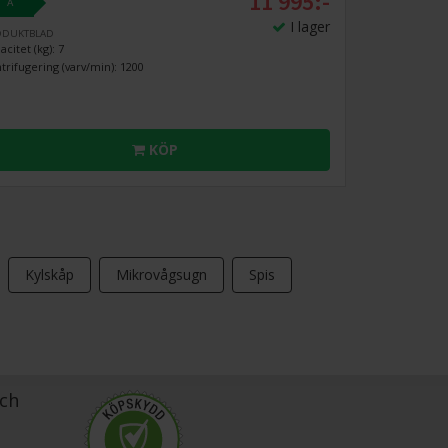
11 995:-
A
I lager
ODUKTBLAD
acitet (kg): 7
trifugering (varv/min): 1200
KÖP
Kylskåp
Mikrovågsugn
Spis
ch