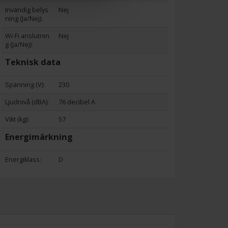
Invändig belys
Nej
ning (Ja/Nej):
Wi-Fi anslutnin
Nej
g (Ja/Nej):
Teknisk data
Spänning (V):
230
Ljudnivå (dBA):
76 decibel A
Vikt (kg):
57
Energimärkning
Energiklass:
D