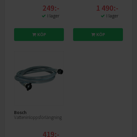
effektiva energibesparingssystem uppnår Boschs
249:-
1 490:-
tvättmaskiner kraven för den bästa energiklassen, A, vid
I lager
I lager
varje tvätt utan att kompromissa med resultaten.
KÖP
KÖP
Bosch
Vatteninloppsförlängning
Active Water Plus
419:-
Oavsett hur lite du tvättar. Vår Active Water Plus-teknik