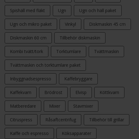
Spishäll med fläkt
Ugn
Ugn och häll paket
Ugn och mikro paket
Vinkyl
Diskmaskin 45 cm
Diskmaskin 60 cm
Tillbehör diskmaskin
Kombi tvätt/tork
Torktumlare
Tvättmaskin
Tvättmaskin och torktumlare paket
Inbyggnadsespresso
Kaffebryggare
Kaffekvarn
Brödrost
Elvisp
Köttkvarn
Matberedare
Mixer
Stavmixer
Citruspress
Råsaftcentrifug
Tillbehör till grillar
Kaffe och espresso
Köksapparater