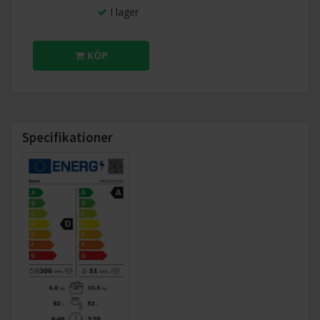
I lager
levererar perfekta resultat samtidigt som bara precis så
mycket vatten som behövs används vid varje tvätt. Effektiv
vattenanvändning även vid mindre tvättar. Den riktigt
KÖP
effektiva tekniken för vattenanvändning känner automatiskt
av den exakta mängden tvätt och justerar sedan för
preciserad vattenförbrukning. Använd upp till 50 % mindre
vatten vid mindre tvättar.
Specifikationer