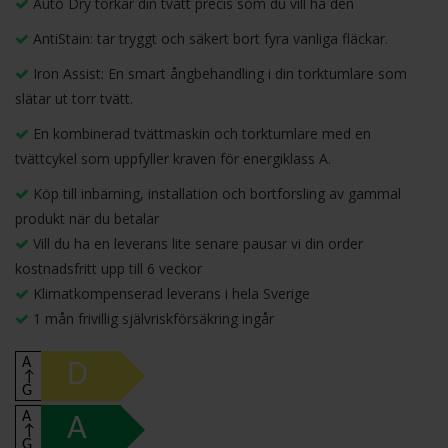
Auto Dry torkar din tvätt precis som du vill ha den
AntiStain: tar tryggt och säkert bort fyra vanliga fläckar.
Iron Assist: En smart ångbehandling i din torktumlare som
slätar ut torr tvätt.
En kombinerad tvättmaskin och torktumlare med en
tvättcykel som uppfyller kraven för energiklass A.
Köp till inbärning, installation och bortforsling av gammal
produkt när du betalar
Vill du ha en leverans lite senare pausar vi din order
kostnadsfritt upp till 6 veckor
Klimatkompenserad leverans i hela Sverige
1 mån frivillig självriskförsäkring ingår
A
D
↑
G
A
A
↑
G