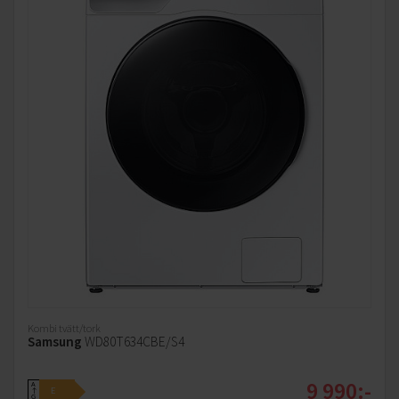
Kombi tvätt/tork
Samsung
WD80T634CBE/S4
9 990:-
A
E
↑
G