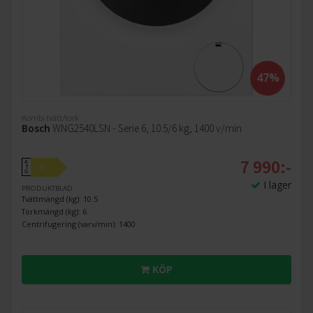
47%
Kombi tvätt/tork
Bosch
WNG2540LSN - Serie 6, 10.5/6 kg, 1400 v/min
7 990:-
A
D
↑
G
I lager
PRODUKTBLAD
Tvättmängd (kg): 10.5
Torkmängd (kg): 6
Centrifugering (varv/min): 1400
KÖP