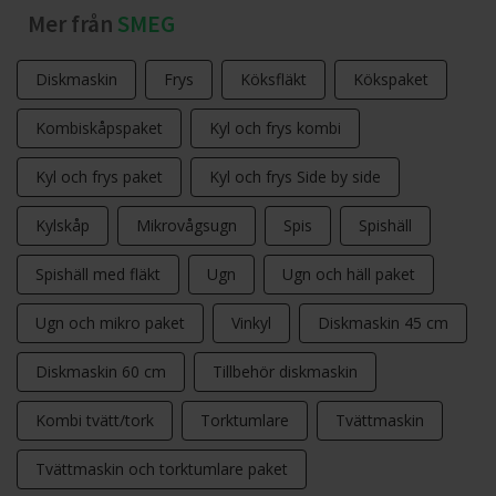
Mer från
SMEG
Diskmaskin
Frys
Köksfläkt
Kökspaket
Kombiskåpspaket
Kyl och frys kombi
Kyl och frys paket
Kyl och frys Side by side
Kylskåp
Mikrovågsugn
Spis
Spishäll
Spishäll med fläkt
Ugn
Ugn och häll paket
Ugn och mikro paket
Vinkyl
Diskmaskin 45 cm
Diskmaskin 60 cm
Tillbehör diskmaskin
Kombi tvätt/tork
Torktumlare
Tvättmaskin
Tvättmaskin och torktumlare paket