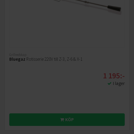
Grillredskap
Bluegaz
Rotisserie 220V till Z-3, Z-6 & X-1
1 195:-
I lager
KÖP