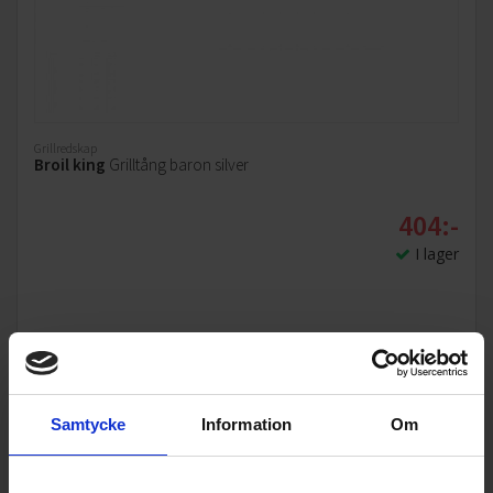
Grillredskap
Broil king
Grilltång baron silver
404:-
I lager
KÖP
Samtycke
Information
Om