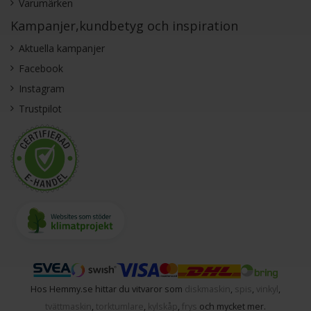
Varumärken
Kampanjer,kundbetyg och inspiration
Aktuella kampanjer
Facebook
Instagram
Trustpilot
Hos Hemmy.se hittar du vitvaror som
diskmaskin
,
spis
,
vinkyl
,
tvättmaskin
,
torktumlare
,
kylskåp
,
frys
och mycket mer.