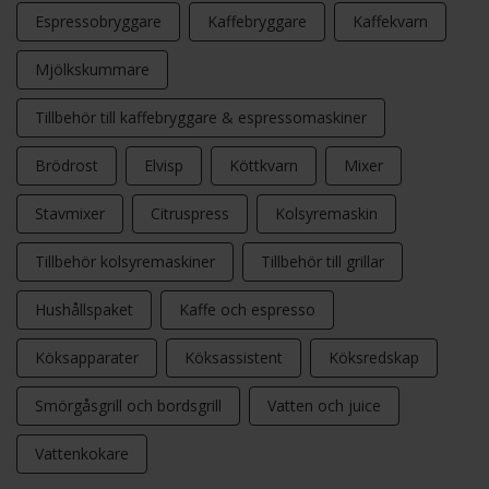
Espressobryggare
Kaffebryggare
Kaffekvarn
Mjölkskummare
Tillbehör till kaffebryggare & espressomaskiner
Brödrost
Elvisp
Köttkvarn
Mixer
Stavmixer
Citruspress
Kolsyremaskin
Tillbehör kolsyremaskiner
Tillbehör till grillar
Hushållspaket
Kaffe och espresso
Köksapparater
Köksassistent
Köksredskap
Smörgåsgrill och bordsgrill
Vatten och juice
Vattenkokare