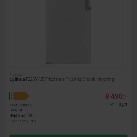
Frysskåp
Cylinda
F2255NVE Fristående Frysskåp Snabbinfrysning
8 490:-
A
E
↑
G
I lager
PRODUKTBLAD
Färg: Vit
Höjd (cm): 155
Bredd (cm): 59.5