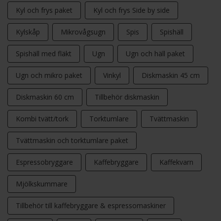
Kyl och frys paket
Kyl och frys Side by side
Kylskåp
Mikrovågsugn
Spis
Spishäll
Spishäll med fläkt
Ugn
Ugn och häll paket
Ugn och mikro paket
Vinkyl
Diskmaskin 45 cm
Diskmaskin 60 cm
Tillbehör diskmaskin
Kombi tvätt/tork
Torktumlare
Tvättmaskin
Tvättmaskin och torktumlare paket
Espressobryggare
Kaffebryggare
Kaffekvarn
Mjölkskummare
Tillbehör till kaffebryggare & espressomaskiner