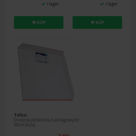
I lager
I lager
KÖP
KÖP
Tollco
Droppskyddsbricka/Läckageskydd
60cm (kyla)