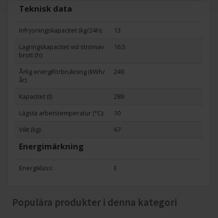
Teknisk data
Infrysningskapacitet (kg/24h):
13
Lagringskapacitet vid strömav
16.5
brott (h):
Årlig energiförbrukning (kWh/
249
år):
Kapacitet (l):
289
Lägsta arbetstemperatur (°C):
10
Vikt (kg):
67
Energimärkning
Energiklass:
E
Populära produkter i denna kategori