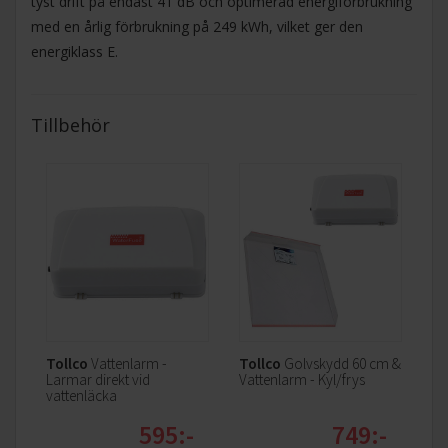
tyst drift på endast 41 dB och optimerad energiförbrukning
med en årlig förbrukning på 249 kWh, vilket ger den
energiklass E.
Tillbehör
Tollco
Vattenlarm -
Tollco
Golvskydd 60 cm &
Larmar direkt vid
Vattenlarm - Kyl/frys
vattenläcka
595:-
749:-