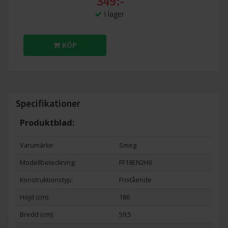
349:-
I lager
KÖP
Specifikationer
Produktblad:
Varumärke:
Smeg
Modellbeteckning:
FF18EN2HX
Konstruktionstyp:
Fristående
Höjd (cm):
186
Bredd (cm):
59,5