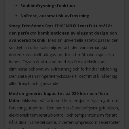
Snabbinfrysningsfunktion
NoFrost, automatisk avfrostning
Smeg Fristående Frys FF18EN2HX i rostfritt stål är
den perfekta kombinationen av elegant design och
avancerad teknik.
Med sin universella estetik passar den
smidigt in i olika köksmiljöer, och den vänsterhängda
dörren kan enkelt hängas om för att möta dina specifika
behov. Frysen är utrustad med No Frost-teknik som
eliminerar behovet av avfrostning och förhindrar isbildning.
Den släta ytan i fingeravtryckssäkert rostfritt stål håller sig
alltid fräsch och glänsande.
Med en generös kapacitet på 280 liter och flera
lådor,
inklusive två fack med lock, erbjuder frysen gott om
förvaringsutrymme. Den har också snabbfrysningsfunktion,
elektronisk temperaturkontroll och temperaturlarm för att
hålla dina livsmedel säkra. Inverterkompressorn säkerställer