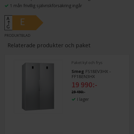
1 mån frivillig självriskförsäkring ingår
A
E
↑
G
PRODUKTBLAD
Relaterade produkter och paket
Paket kyl och frys
Smeg
FS18EV3HX -
FF18EN3HX
19 990:-
29 490:-
I lager