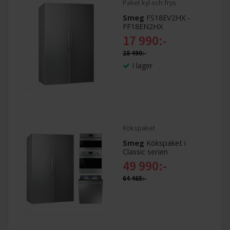
Paket kyl och frys
Smeg
FS18EV2HX -
FF18EN2HX
17 990:-
28 490:-
I lager
Kökspaket
Smeg
Kökspaket i
Classic serien
49 990:-
64 465:-