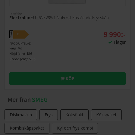
Frysskåp
Electrolux
EUT6NE28W1 NoFrost Fristående Frysskåp
9 990:-
A
E
↑
G
I lager
PRODUKTBLAD
Färg: Vit
Höjd (cm): 186
Bredd (cm): 59.5
KÖP
Mer från
SMEG
Diskmaskin
Frys
Köksfläkt
Kökspaket
Kombiskåpspaket
Kyl och frys kombi