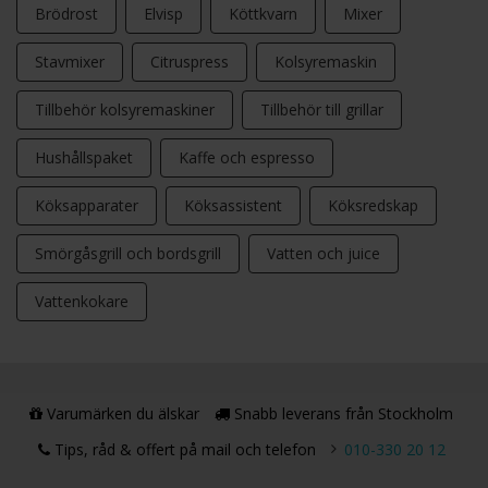
Brödrost
Elvisp
Köttkvarn
Mixer
Stavmixer
Citruspress
Kolsyremaskin
Tillbehör kolsyremaskiner
Tillbehör till grillar
Hushållspaket
Kaffe och espresso
Köksapparater
Köksassistent
Köksredskap
Smörgåsgrill och bordsgrill
Vatten och juice
Vattenkokare
Varumärken du älskar
Snabb leverans från Stockholm
Tips, råd & offert på mail och telefon
010-330 20 12