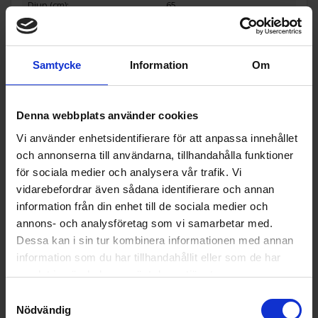
Djup (cm):
65
Energieffektivitetsklass:
E
Utsläppsklass för luftburet ak
C
Samtycke
Information
Om
ustiskt buller:
Ljudnivå:
41 decibel A (regn mot ett fön
ster motsvarar ca 45 dB A)
Denna webbplats använder cookies
Årlig energiförbrukning (kWh/
249
Vi använder enhetsidentifierare för att anpassa innehållet
år):
och annonserna till användarna, tillhandahålla funktioner
Klimatklass:
SN, T
för sociala medier och analysera vår trafik. Vi
Lägsta omgivningstemperatur
10
vidarebefordrar även sådana identifierare och annan
(°C) produkten är lämpad:
information från din enhet till de sociala medier och
Högsta omgivningstemperatu
43
annons- och analysföretag som vi samarbetar med.
r (°C) produkten är lämpad:
Dessa kan i sin tur kombinera informationen med annan
information som du har tillhandahållit eller som de har
Frysen stjärnmärkning:
4
samlat in när du har använt deras tjänster.
Snabbinfrysningsfunktion (Ja/
Ja
Nej):
Samtyckesval
Nödvändig