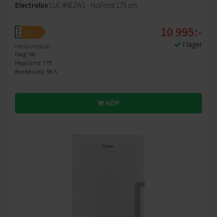
Electrolux
LUC4NE2W1 - NoFrost 175 cm
10 995:-
A
E
↑
G
I lager
PRODUKTBLAD
Färg: Vit
Höjd (cm): 175
Bredd (cm): 59.5
KÖP