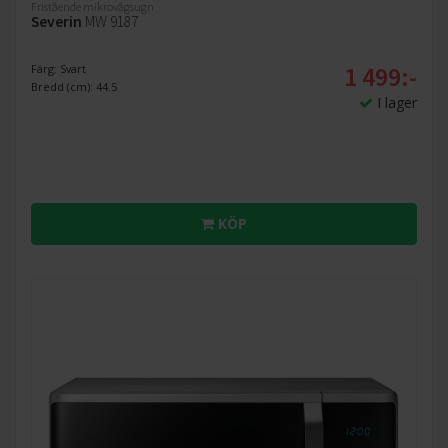
Fristående mikrovågsugn
Severin
MW 9187
1 499:-
Färg: Svart
Bredd (cm): 44.5
I lager
KÖP