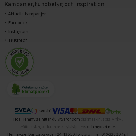
Kampanjer,kundbetyg och inspiration
Aktuella kampanjer
Facebook
Instagram
Trustpilot
Hos Hemmy.se hittar du vitvaror som
diskmaskin
,
spis
,
vinkyl
,
tvättmaskin
,
torktumlare
,
kylskåp
,
frys
och mycket mer.
Hemmy.se
,
Dåntorpsvägen 24
,
136 50
,
Jordbro
| Tel:
010-330 20 12
|