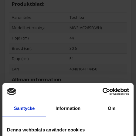
Produktblad:
Varumärke:
Toshiba
Modellbeteckning:
MW3-AC26SF(WH)
Höjd (cm):
44
Bredd (cm):
30.6
Djup (cm):
51
EAN
4048164114450
Allmän information
Dörrhängning:
Vänster
Färg:
Vit
Samtycke
Information
Om
Produktgrupp:
Fristående mikrovågsugn
Funktioner och egenskaper
Denna webbplats använder cookies