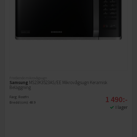
Fristående mikrovågsugn
Samsung
MS23K3523AS/EE Mikrovågsugn Keramisk
Beläggning
1 490:-
Färg: Rostfri
Bredd (cm): 48.9
I lager