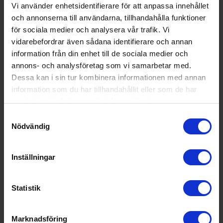
Ångkokning (Ja/Nej):
Nej
Vi använder enhetsidentifierare för att anpassa innehållet
och annonserna till användarna, tillhandahålla funktioner
Crisp funktion (Ja/Nej):
Ja
för sociala medier och analysera vår trafik. Vi
Digital styrning (Ja/Nej):
Nej
vidarebefordrar även sådana identifierare och annan
information från din enhet till de sociala medier och
Grill (Ja/Nej):
Ja
annons- och analysföretag som vi samarbetar med.
Roterande tallrik (Ja/Nej):
Ja
Dessa kan i sin tur kombinera informationen med annan
Varmluftsugn (Ja/Nej):
Nej
information som du har tillhandahållit eller som de har
samlat in när du har använt deras tjänster.
Wi-Fi anslutning (Ja/Nej):
Nej
Samtyckesval
Teknisk data
Nödvändig
Effekt (w):
900
Inställningar
Nettovolym (l):
26
Vikt (kg):
17
Statistik
Populära produkter i denna kategori
Marknadsföring