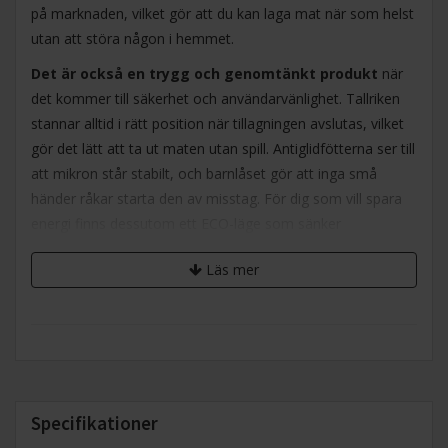
på marknaden, vilket gör att du kan laga mat när som helst
utan att störa någon i hemmet.
Det är också en trygg och genomtänkt produkt
när
det kommer till säkerhet och användarvänlighet. Tallriken
stannar alltid i rätt position när tillagningen avslutas, vilket
gör det lätt att ta ut maten utan spill. Antiglidfötterna ser till
att mikron står stabilt, och barnlåset gör att inga små
händer råkar starta den av misstag. För dig som vill spara
energi finns dessutom ett ECO-läge som sänker
elförbrukningen vid varje användning.
Läs mer
Specifikationer