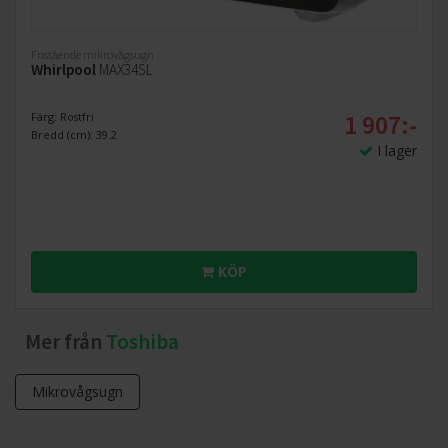
Fristående mikrovågsugn
Whirlpool
MAX34SL
1 907:-
Färg: Rostfri
Bredd (cm): 39.2
I lager
KÖP
Mer från
Toshiba
Mikrovågsugn