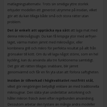
matlagningsalternativ. Trots sin smidiga yttre storlek
erbjuder modellen ett generöst utrymme på insidan, vilket
gör att du kan tillaga både små och stora rätter utan
problem.
Det är enkelt att upptäcka nya sätt
att laga mat med
denna mikrovågsugn. Du kan få krispiga ytor med airfryer-
läget, värma maten jämnt med mikrovågor, eller
kombinera grill och mikro för perfekta resultat på allt från
grönsaker till kött. Om du vill laga något större, som en hel
kyckling, kan du använda alla tre funktionerna samtidigt.
Det gör att rätten tillagas snabbare, blir jämnt
genomvärmd och får en fin yta utan att förlora saftigheten.
Insidan är tillverkad i högkvalitativt rostfritt stål,
vilket gör rengöringen betydligt enklare än med traditionella
mikrougnar. Den släta ytan underlättar avtorkning och
håller mikron fräsch även efter regelbunden användning.
Dessutom arbetar den tystare än många andra modeller