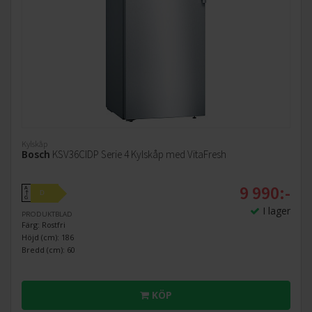
Kylskåp
Bosch
KSV36CIDP Serie 4 Kylskåp med VitaFresh
9 990:-
A
D
↑
G
I lager
PRODUKTBLAD
Färg: Rostfri
Höjd (cm): 186
Bredd (cm): 60
KÖP