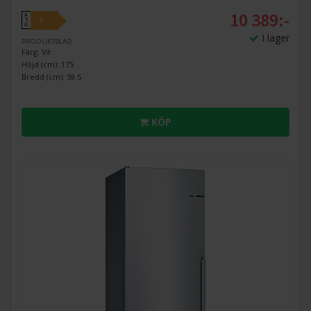
10 389:-
A
E
↑
G
I lager
PRODUKTBLAD
Färg: Vit
Höjd (cm): 175
Bredd (cm): 59.5
KÖP