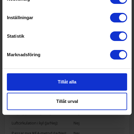
Allmän information
Inställningar
Dörrhängning:
Höger
Hylltyp:
Glas
Statistik
Placering:
Fristående
Färg:
Vit
Marknadsföring
Produktgrupp:
Kylskåp
Funktioner och egenskaper
Tillåt alla
För integrering (Ja/Nej):
Nej
Omhängningsbar (Ja/Nej):
Ja
Tillåt urval
UV-skydd dörr (Ja/Nej):
Nej
Display på dörr (Ja/Nej):
Nej
Luftcirkulation i kyl (Ja/Nej):
Nej
Passar nya IKEA-metod (Ja/Nej):
Nej