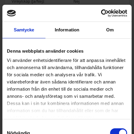
Vinkylskåp (Ja/Nej):
Nej
Höjd (cm):
173
Bredd (cm):
59.5
Samtycke
Information
Om
Djup (cm):
65.5
Utsläppsklass för luftburet akus
C
tiskt buller:
Denna webbplats använder cookies
Ljudnivå:
38 decibel A (svagt prassel
Vi använder enhetsidentifierare för att anpassa innehållet
från löv är ca 35 dB A)
och annonserna till användarna, tillhandahålla funktioner
Årlig energiförbrukning (kWh/å
143
för sociala medier och analysera vår trafik. Vi
r):
vidarebefordrar även sådana identifierare och annan
Klimatklass:
SN-T
information från din enhet till de sociala medier och
annons- och analysföretag som vi samarbetar med.
Lägsta omgivningstemperatur (°
10
C) produkten är lämpad:
Dessa kan i sin tur kombinera informationen med annan
information som du har tillhandahållit eller som de har
Högsta omgivningstemperatur
43
samlat in när du har använt deras tjänster.
(°C) produkten är lämpad:
Samtyckesval
EAN
7392186325514
Nödvändig