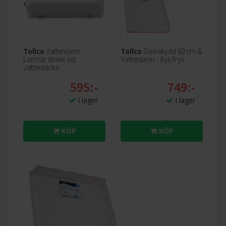
Tollco
Vattenlarm -
Tollco
Golvskydd 60 cm &
Larmar direkt vid
Vattenlarm - Kyl/frys
vattenläcka
595:-
749:-
I lager
I lager
KÖP
KÖP