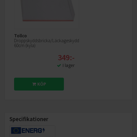
Tollco
Droppskyddsbricka/Läckageskydd
60cm (kyla)
349:-
I lager
KÖP
Specifikationer