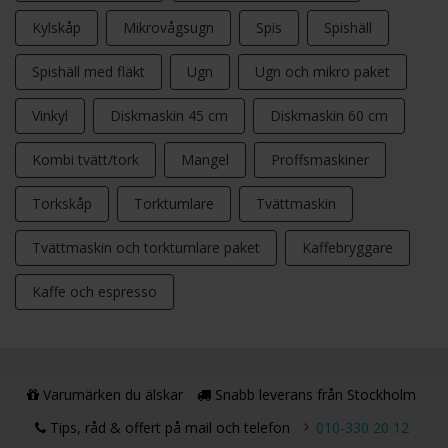
Kylskåp
Mikrovågsugn
Spis
Spishäll
Spishäll med fläkt
Ugn
Ugn och mikro paket
Vinkyl
Diskmaskin 45 cm
Diskmaskin 60 cm
Kombi tvätt/tork
Mangel
Proffsmaskiner
Torkskåp
Torktumlare
Tvättmaskin
Tvättmaskin och torktumlare paket
Kaffebryggare
Kaffe och espresso
Varumärken du älskar
Snabb leverans från Stockholm
Tips, råd & offert på mail och telefon
010-330 20 12