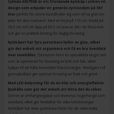
Cylinda K6375HE är ett fristående kylskåp i stilren vit
design som erbjuder en generös nyttovolym på 367
liter
perfekt för större hushåll eller dig som vill ha gott om
plats för dina matvaror. Med en höjd på 173 cm, bredd på
59,5 cm och ett djup på 65,5 cm passar det i de flesta kök
och ger en praktisk lösning för daglig förvaring.
Kylskåpet har fyra justerbara hyllor av glas, vilket
gör det enkelt att organisera och få en bra överblick
över innehållet.
Dessutom finns en speciallåda längst ned
som är optimerad för förvaring av kött och fisk, vilket
hjälper till att hålla livsmedlen fräscha längre. Ytterligare två
grönsakslådor ger optimal förvaring av frukt och grönt.
Med LED-belysning får du en klar och energieffektiv
ljuskälla som gör det enkelt att hitta det du söker.
Dörren är omhängningsbar och levereras högerhängd som
standard, vilket ger flexibilitet för olika kökslösningar.
Kylskåpet har även justerbara fötter för att säkerställa