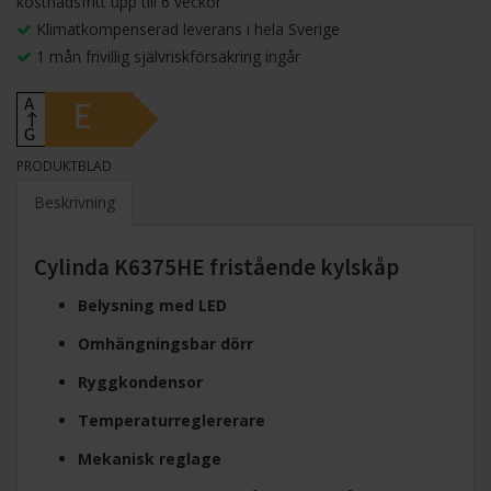
kostnadsfritt upp till 6 veckor
Klimatkompenserad leverans i hela Sverige
1 mån frivillig självriskförsäkring ingår
A
E
↑
G
PRODUKTBLAD
Beskrivning
Cylinda K6375HE fristående kylskåp
Belysning med LED
Omhängningsbar dörr
Ryggkondensor
Temperaturreglererare
Mekanisk reglage