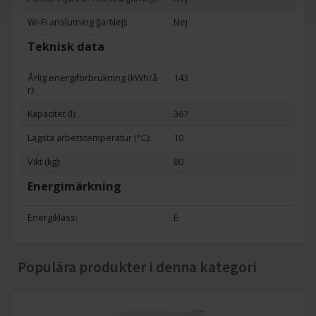
Wi-Fi anslutning (Ja/Nej):
Nej
Teknisk data
Årlig energiförbrukning (kWh/å
143
r):
Kapacitet (l):
367
Lägsta arbetstemperatur (°C):
10
Vikt (kg):
80
Energimärkning
Energiklass:
E
Populära produkter i denna kategori