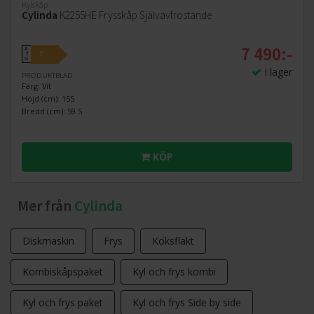
Kylskåp
Cylinda
K2255HE Frysskåp Självavfrostande
7 490:-
A
E
↑
G
I lager
PRODUKTBLAD
Färg: Vit
Höjd (cm): 155
Bredd (cm): 59.5
KÖP
Mer från
Cylinda
Diskmaskin
Frys
Köksfläkt
Kombiskåpspaket
Kyl och frys kombi
Kyl och frys paket
Kyl och frys Side by side