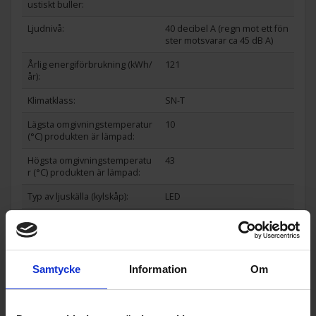
ustiskt buller:
Ljudnivå:
40 decibel A (regn mot ett fön
ster motsvarar ca 45 dB A)
Årlig energiförbrukning (kWh/
121
år):
Klimatklass:
SN-T
Lägsta omgivningstemperatur
10
(°C) produkten är lämpad:
Högsta omgivningstemperatu
43
r (°C) produkten är lämpad:
Typ av ljuskälla (kylskåp):
LED
EAN
7392186309101
Allmän information
Samtycke
Information
Om
Dörrhängning:
Höger
Hylltyp:
Glas