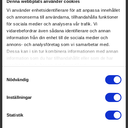
Denna webbplats använder cookies
Kylsystem:
Dynamisk kylning
Vi använder enhetsidentifierare för att anpassa innehållet
Placering:
Fristående
och annonserna till användarna, tillhandahålla funktioner
Färg:
Vit
för sociala medier och analysera vår trafik. Vi
vidarebefordrar även sådana identifierare och annan
Produktgrupp:
Kylskåp
information från din enhet till de sociala medier och
Funktioner och egenskaper
annons- och analysföretag som vi samarbetar med.
Dessa kan i sin tur kombinera informationen med annan
För integrering (Ja/Nej):
Nej
information som du har tillhandahållit eller som de har
Omhängningsbar (Ja/Nej):
Ja
samlat in när du har använt deras tjänster.
Samtyckesval
UV-skydd dörr (Ja/Nej):
Nej
Nödvändig
Display på dörr (Ja/Nej):
Nej
Luftcirkulation i kyl (Ja/Nej):
Ja
Inställningar
Passar nya IKEA-metod (Ja/Ne
Nej
j):
Statistik
Wi-Fi anslutning (Ja/Nej):
Nej
Teknisk data