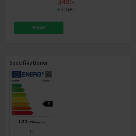
349:-
I lager
KÖP
Specifikationer