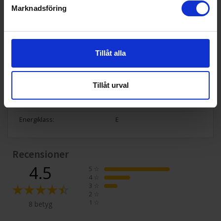
Marknadsföring
Årlig energiförbrukning (kWh/
121
år):
Kapacitet (l):
390
Tillåt alla
Lägsta arbetstemperatur (°C):
16
Vikt (kg):
64
Tillåt urval
Energimärkning
Energiklass:
E
Recensioner
4.5
5
☆
4
☆
3
☆
2
☆
1
☆
8 betyg