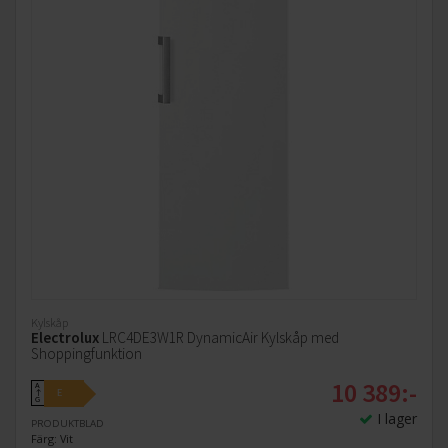
Kylskåp
Electrolux
LRC4DE3W1R DynamicAir Kylskåp med
Shoppingfunktion
10 389:-
A
E
↑
G
I lager
PRODUKTBLAD
Färg: Vit