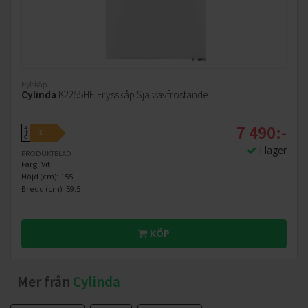
Kylskåp
Cylinda
K2255HE Frysskåp Självavfrostande
7 490:-
A
E
↑
G
I lager
PRODUKTBLAD
Färg: Vit
Höjd (cm): 155
Bredd (cm): 59.5
KÖP
Mer från
Cylinda