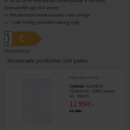
Vill du ha en leverans lite senare pausar vi din order
kostnadsfritt upp till 6 veckor
Klimatkompenserad leverans i hela Sverige
1 mån frivillig självriskförsäkring ingår
A
E
↑
G
PRODUKTBLAD
Relaterade produkter och paket
Paket kyl och frys
Cylinda
K2385HE-
F2385NVE- 2000-serien,
vit, 186cm
12 990:-
13 480:-