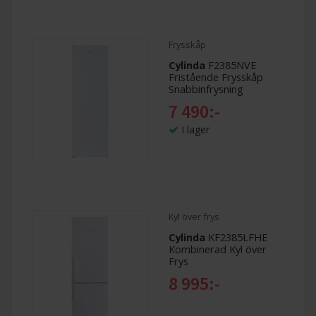
Frysskåp
Cylinda
F2385NVE
Fristående Frysskåp
Snabbinfrysning
7 490:-
I lager
Kyl över frys
Cylinda
KF2385LFHE
Kombinerad Kyl över
Frys
8 995:-