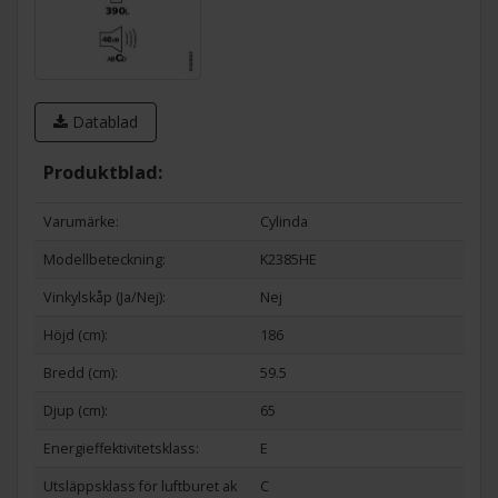
Datablad
Produktblad:
Varumärke:
Cylinda
Modellbeteckning:
K2385HE
Vinkylskåp (Ja/Nej):
Nej
Höjd (cm):
186
Bredd (cm):
59.5
Djup (cm):
65
Energieffektivitetsklass:
E
Utsläppsklass för luftburet ak
C