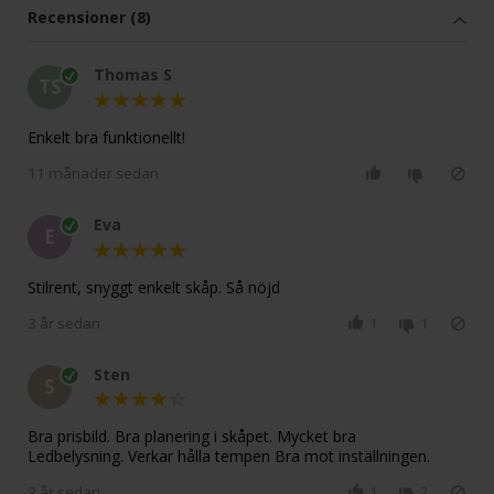
Recensioner (8)
Thomas S
TS
Enkelt bra funktionellt!
11 månader sedan
Eva
E
Stilrent, snyggt enkelt skåp. Så nöjd
3 år sedan
1
1
Sten
S
Bra prisbild. Bra planering i skåpet. Mycket bra
Ledbelysning. Verkar hålla tempen Bra mot inställningen.
3 år sedan
1
2