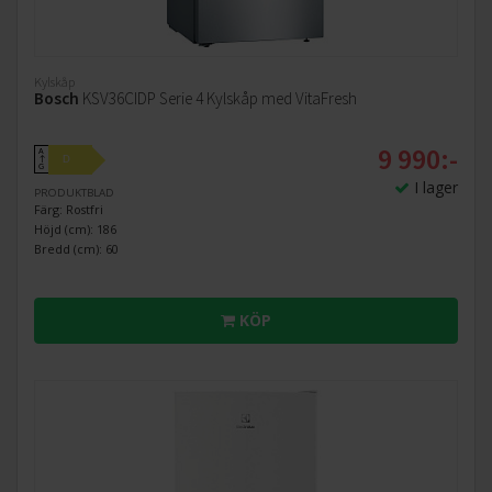
Kylskåp
Bosch
KSV36CIDP Serie 4 Kylskåp med VitaFresh
9 990:-
A
D
↑
G
I lager
PRODUKTBLAD
Färg: Rostfri
Höjd (cm): 186
Bredd (cm): 60
KÖP