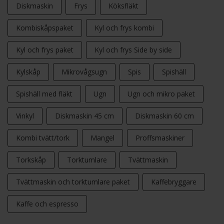
Diskmaskin
Frys
Köksfläkt
Kombiskåpspaket
Kyl och frys kombi
Kyl och frys paket
Kyl och frys Side by side
Kylskåp
Mikrovågsugn
Spis
Spishäll
Spishäll med fläkt
Ugn
Ugn och mikro paket
Vinkyl
Diskmaskin 45 cm
Diskmaskin 60 cm
Kombi tvätt/tork
Mangel
Proffsmaskiner
Torkskåp
Torktumlare
Tvättmaskin
Tvättmaskin och torktumlare paket
Kaffebryggare
Kaffe och espresso