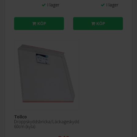
I lager
I lager
KÖP
KÖP
Tollco
Droppskyddsbricka/Läckageskydd
60cm (kyla)