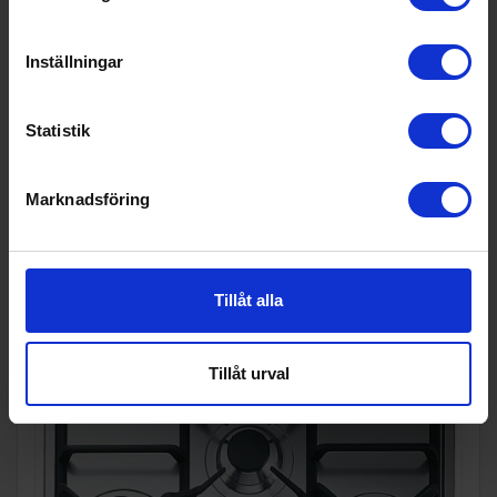
Gashäll
Smeg
SRV864POGH
Inställningar
11 995:-
Färg: Creme
Bredd (cm): 59.5
I lager
Statistik
Marknadsföring
KÖP
Tillåt alla
Tillåt urval