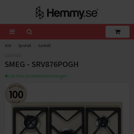
Kök
Spishäll
Gashäll
Gashäll
SMEG - SRV876POGH
Läs hela produktbeskrivningen