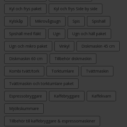
Kyl och frys paket
Kyl och frys Side by side
Kylskåp
Mikrovågsugn
Spis
Spishäll
Spishäll med fläkt
Ugn
Ugn och häll paket
Ugn och mikro paket
Vinkyl
Diskmaskin 45 cm
Diskmaskin 60 cm
Tillbehör diskmaskin
Kombi tvätt/tork
Torktumlare
Tvättmaskin
Tvättmaskin och torktumlare paket
Espressobryggare
Kaffebryggare
Kaffekvarn
Mjölkskummare
Tillbehör till kaffebryggare & espressomaskiner