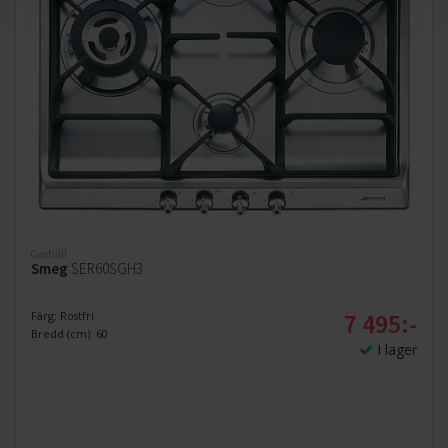
Gashäll
Smeg
SER60SGH3
7 495:-
Färg: Rostfri
Bredd (cm): 60
I lager