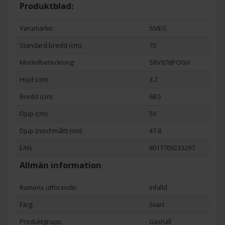
Produktblad:
Varumärke:
SMEG
Standard bredd (cm):
70
Modellbeteckning:
SRV876POGH
Höjd (cm):
3.2
Bredd (cm):
68.5
Djup (cm):
50
Djup (nischmått) (cm):
47.8
EAN
8017709233297
Allmän information
Ramens utförande:
Infälld
Färg:
Svart
Produktgrupp:
Gashäll