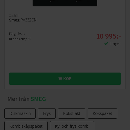
Gashäll
Smeg
PV332CN
10 995:-
Färg: Svart
Bredd (cm): 30
I lager
KÖP
Mer från
SMEG
Diskmaskin
Frys
Köksfläkt
Kökspaket
Kombiskåpspaket
Kyl och frys kombi