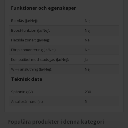
Funktioner och egenskaper
Barnlås (Ja/Nej):
Nej
Boost-funktion (Ja/Nej):
Nej
Flexibla zoner: (Ja/Nej):
Nej
För planmontering (Ja/Nej):
Nej
Kompatibel med stadsgas (Ja/Nej):
Ja
Wi-Fi anslutning (Ja/Nej):
Nej
Teknisk data
Spänning (V):
230
Antal brännare (st):
5
Populära produkter i denna kategori